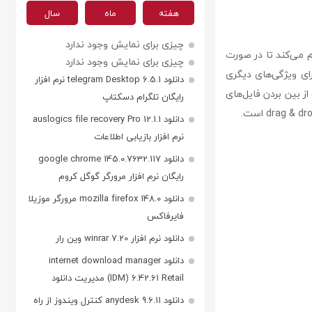
هفته
ماه
سال
چیزی برای نمایش وجود ندارد
هم می‌کند تا در صورت
چیزی برای نمایش وجود ندارد
افظه، فرد یابنده بتواند با صاحب آن تماس بگیرد. همچنین، usb safeguard دارای ویژگی‌های دیگری
دانلود telegram Desktop 6.5.1 نرم افزار
یری از دزدیده شدن رمز عبور توسط keylogger ها، قابلیت از بین بردن فایل‌های
رایگان تلگرام دسکتاپ
دانلود auslogics file recovery Pro 12.1.1
نرم افزار بازیابی اطلاعات
دانلود google chrome 145.0.7632.117
رایگان نرم افزار مرورگر گوگل کروم
دانلود mozilla firefox 148.0 مرورگر موزیلا
فایرفاکس
دانلود نرم افزار winrar 7.20 وین رار
دانلود internet download manager
(IDM) 6.42.61 Retail مدیریت دانلود
دانلود anydesk 9.6.11 کنترل ویندوز از راه