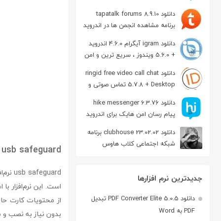
دانلود tapatalk forums 8.9.10
برنامه مشاهده انجمن ها در اندروید
دانلود igram آیگرام 4.6.0 اندروید
+ 5.6.0 ویندوز ، سریع ترین و امن
ترین نسخه تلگرام
دانلود ringid free video call chat
5.7.8 + Desktop تماس صوتی و
تصویری در اندروید
دانلود hike messenger 6.3.76
پیام‌ رسان‌ امن هایک برای اندروید
دانلود clubhouse 23.02.02 برنامه
شبکه اجتماعی کلاب هاوس
usb safeguard
اندروید
جدیدترین نرم افزارها
دانلود PDF Converter Elite 5.0.5 تبدیل
PDF به Word
بدون نیاز به نصب و به‌راحتی روی هر USB pen drive اجرا می‌شود 