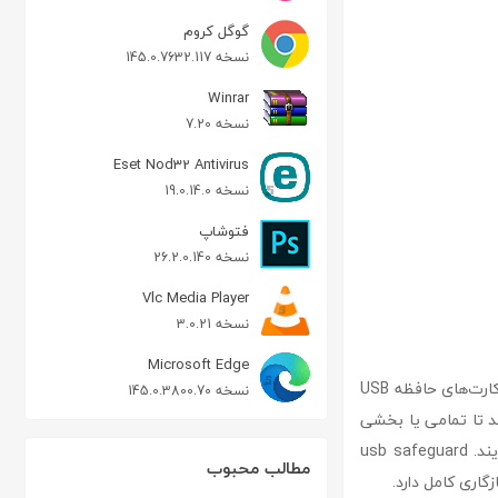
گوگل کروم
نسخه 145.0.7632.117
Winrar
نسخه 7.20
Eset Nod32 Antivirus
نسخه 19.0.14.0
فتوشاپ
نسخه 26.2.0.140
Vlc Media Player
نسخه 3.0.21
Microsoft Edge
usb safeguard نرم‌افزاری قابل‌حمل (پرتابل) برای رمزگذاری و محافظت از اطلاعات ذخیره‌شده روی کارت‌های حافظه USB
نسخه 145.0.3800.70
 بیتی، به کاربران اجازه می‌دهد تا تمامی یا بخشی
از محتویات کارت حافظه خود را با امنیت بالا رمزگذاری کنند و از دسترسی غیرمجاز جلوگیری نمایند. usb safeguard
مطالب محبوب