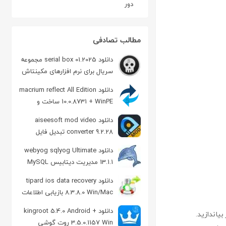
دور
مطالب تصادفی
دانلود serial box 01.2025 مجموعه
سریال برای نرم افزارهای مکینتاش
دانلود macrium reflect All Edition
10.0.8731 + WinPE ساخت و
بازیابی ایمیج از هارد
دانلود aiseesoft mod video
converter 9.2.28 تبدیل فایل
ویدیویی MOD
دانلود webyog sqlyog Ultimate
13.1.1 مدیریت دیتابیس MySQL
دانلود tipard ios data recovery
8.3.8.0 Win/Mac بازیابی اطلاعات
از آیفون و آیپاد
دانلود kingroot 5.4.0 Android +
3.5.0.1157 Win روت گوشی