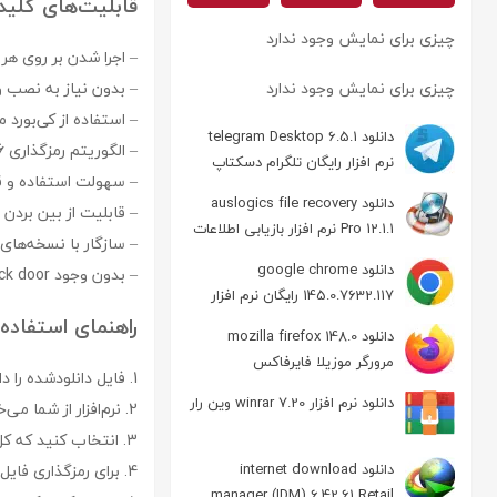
قابلیت‌های کلیدی نرم‌افزار
چیزی برای نمایش وجود ندارد
– اجرا شدن بر روی هر USB pen drive
چیزی برای نمایش وجود ندارد
– بدون نیاز به نصب و
– استفاده از کی‌بورد 
دانلود telegram Desktop 6.5.1
– الگوریتم رمزگذاری AES 256 بیتی
نرم افزار رایگان تلگرام دسکتاپ
– سهولت استفاده و قابلیت op
دانلود auslogics file recovery
– قابلیت از بین بردن
Pro 12.1.1 نرم افزار بازیابی اطلاعات
– سازگار با نسخه‌های
دانلود google chrome
– بدون وجود back door (راه نفوذ)
145.0.7632.117 رایگان نرم افزار
مرورگر گوگل کروم
راهنمای استفاده از نرم‌افزار
دانلود mozilla firefox 148.0
مرورگر موزیلا فایرفاکس
1. فایل دانلودشده را داخل کارت حافظه خود کپی کرده و از همان جا اجرا نمایید.
دانلود نرم افزار winrar 7.20 وین رار
2. نرم‌افزار از شما می‌خواهد که یک رمز عبور پیچیده انتخاب کنید.
3. انتخاب کنید که کل کارت حافظه‌تان رمزگذاری شود یا فقط فایل‌های دلخواه.
دانلود internet download
4. برای رمزگذاری فایل‌های خاص، کافی است فایل‌ها را با قابلیت drag & drop به داخل پنجره نرم‌افزار بیاندازید.
manager (IDM) 6.42.61 Retail