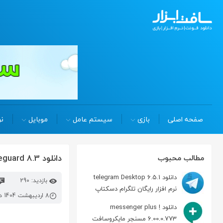
صفحه اصلی
بازی
سیستم عامل
موبایل
نر
دانلود usb safeguard 8.3 محافظت از اطلاعات موجود در حافظه USB
مطالب محبوب
دانلود telegram Desktop 6.5.1
بازدید: 290
نرم افزار رایگان تلگرام دسکتاپ
8 اردیبهشت 1404 در 1:25 ب.ظ
دانلود messenger plus !
6.00.0.773 مسنجر مایکروسافت