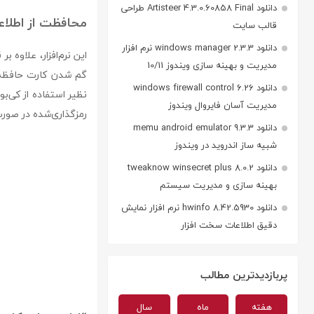
دانلود Artisteer 4.3.0.60858 Final طراحی
محافظت از اطلاعا
قالب سایت
دانلود windows manager 2.3.3 نرم افزار
این نرم‌افزار، علاوه 
مدیریت و بهینه سازی ویندوز 10/11
دانلود windows firewall control 6.26
مدیریت آسان فایروال ویندوز
رمزگذاری‌شده در صورت وا
دانلود memu android emulator 9.3.3
شبیه ساز اندروید در ویندوز
دانلود tweaknow winsecret plus 8.0.2
بهینه سازی و مدیریت سیستم
دانلود hwinfo 8.42.5930 نرم افزار نمایش
دقیق اطلاعات سخت افزار
پربازدیدترین مطالب
هفته
ماه
سال