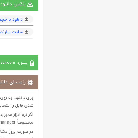
باکس دانلود
دانلود با حجم 170 كيلوبايت به همراه کرک و n
سایت سازنده
پسورد: softabzar.com
راهنمای دانلو
برای دانلود، به رو
شدن فایل را انتخاب
اگر نرم افزار مدیری
مخصوصاً internet download manager استفاده کنید.
در صورت بروز مشکل 