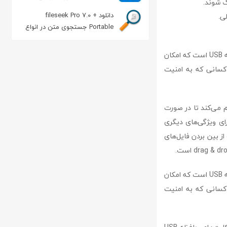
اندروید
دانلود fileseek Pro 7.0 +
Portable جستجوی متن در انواع
فایل
usb safeguard یک راهکار ساده و موثر برای محافظت از اطلاعات حساس شما روی کارت‌های حافظه USB است که امکان
ای کسانی که به امنیت
هم می‌کند تا در صورت
افظه، فرد یابنده بتواند با صاحب آن تماس بگیرد. همچنین، usb safeguard دارای ویژگی‌های دیگری
یری از دزدیده شدن رمز عبور توسط keylogger ها، قابلیت از بین بردن فایل‌های
usb safeguard یک راهکار ساده و موثر برای محافظت از اطلاعات حساس شما روی کارت‌های حافظه USB است که امکان
ای کسانی که به امنیت