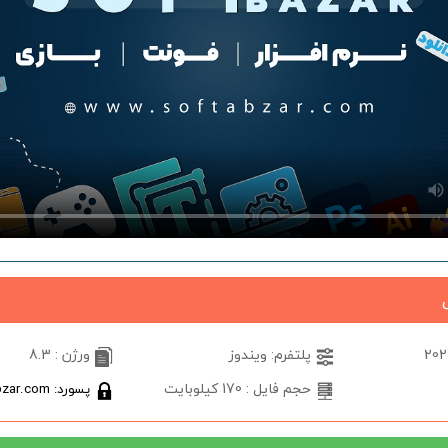
پلتفرم: ویندوز
ورژن : 8.3
حجم فایل : 170 کیلوبایت
پسورد: softabzar.com