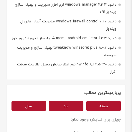
دانلود windows manager 2.3.3 نرم افزار مدیریت و بهینه سازی
ویندوز 10/11
دانلود windows firewall control 6.26 مدیریت آسان فایروال
ویندوز
دانلود memu android emulator 9.3.3 شبیه ساز اندروید در ویندوز
دانلود tweaknow winsecret plus 8.0.2 بهینه سازی و مدیریت
سیستم
دانلود hwinfo 8.42.5930 نرم افزار نمایش دقیق اطلاعات سخت
افزار
پربازدیدترین مطالب
هفته
ماه
سال
چیزی برای نمایش وجود ندارد