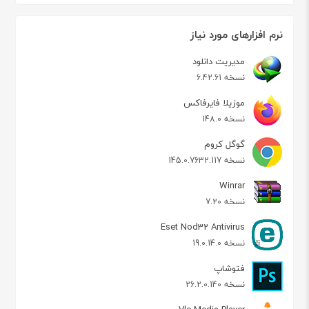
نرم افزارهای مورد نیاز
مدیریت دانلود
نسخه 6.42.61
موزیلا فایرفاکس
نسخه 148.0
گوگل کروم
نسخه 145.0.7632.117
Winrar
نسخه 7.20
Eset Nod32 Antivirus
نسخه 19.0.14.0
فتوشاپ
نسخه 26.2.0.140