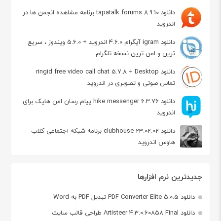
دانلود tapatalk forums 8.9.10 برنامه مشاهده انجمن ها در
اندروید
دانلود igram آیگرام 4.6.0 اندروید + 5.6.0 ویندوز ، سریع
ترین و امن ترین نسخه تلگرام
دانلود ringid free video call chat 5.7.8 + Desktop
تماس صوتی و تصویری در اندروید
دانلود hike messenger 6.3.76 پیام‌ رسان‌ امن هایک برای
اندروید
دانلود clubhouse 23.02.02 برنامه شبکه اجتماعی کلاب
هاوس اندروید
جدیدترین نرم افزارها
دانلود PDF Converter Elite 5.0.5 تبدیل PDF به Word
دانلود Artisteer 4.3.0.60858 Final طراحی قالب سایت