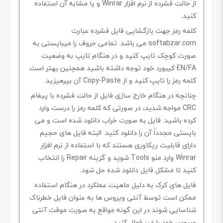
از حالت فشرده از نرم افزار Winrar و یا مشابه آن استفاده
کنید.
کلمه رمز جهت بازگشایی فایل فشرده عبارت
softabzar.com می باشد. تمامی حروف را میبایستی به
صورت کوچک تایپ کنید و در هنگام تایپ به وضعیت
EN/FA کیبورد خود توجه داشته باشید همچنین بهتر است
کلمه رمز را تایپ کنید و از Copy-Paste آن بپرهیزید.
چنانچه در هنگام خارج سازی فایل از حالت فشرده با پیغام
CRC مواجه شدید، در صورتی که کلمه رمز را درست وارد
کرده باشید. فایل به صورت خراب دانلود شده است و می
بایستی مجدداً آن را دانلود کنید. البته فایل های حجیم
دارای قابلیت ریکاوری هستند که با استفاده از نرم افزار
Winrar وارد منو Tools شوید و گزینه Repair را انتخاب
کنید تا مشکل فایل دانلود شده حل شود.
فایل های کرک به دلیل ماهیت عملکرد در هنگام استفاده
ممکن است توسط آنتی ویروس ها به عنوان فایل خطرناک
شناسایی شوند در این گونه مواقع به صورت موقت آنتی
ویروس خود را غیر فعال کنید.