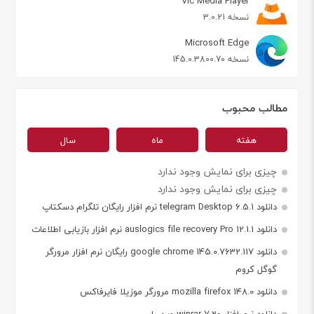
Vlc Media Player
نسخه 3.0.21
Microsoft Edge
نسخه 145.0.3800.70
مطالب محبوب
هفته
ماه
سال
چیزی برای نمایش وجود ندارد
چیزی برای نمایش وجود ندارد
دانلود telegram Desktop 6.5.1 نرم افزار رایگان تلگرام دسکتاپ
دانلود auslogics file recovery Pro 12.1.1 نرم افزار بازیابی اطلاعات
دانلود google chrome 145.0.7632.117 رایگان نرم افزار مرورگر
گوگل کروم
دانلود mozilla firefox 148.0 مرورگر موزیلا فایرفاکس