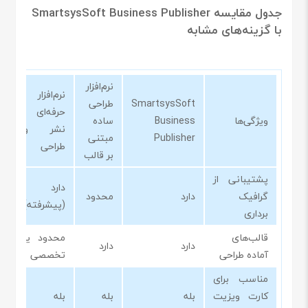
جدول مقایسه SmartsysSoft Business Publisher
با گزینه‌های مشابه
نرم‌افزار
نرم‌افزار
SmartsysSoft
طراحی
حرفه‌ای
ویژگی‌ها
Business
ساده
نشر و
Publisher
مبتنی
طراحی
بر قالب
پشتیبانی از
دارد
گرافیک
دارد
محدود
(پیشرفته)
برداری
قالب‌های
محدود یا
دارد
دارد
آماده طراحی
تخصصی
مناسب برای
کارت ویزیت
بله
بله
بله