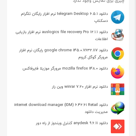
چیزی برای نمایش وجود ندارد
دانلود telegram Desktop 6.5.1 نرم افزار رایگان تلگرام
دسکتاپ
دانلود auslogics file recovery Pro 12.1.1 نرم افزار بازیابی
اطلاعات
دانلود google chrome 145.0.7632.117 رایگان نرم افزار
مرورگر گوگل کروم
دانلود mozilla firefox 148.0 مرورگر موزیلا فایرفاکس
دانلود نرم افزار winrar 7.20 وین رار
دانلود internet download manager (IDM) 6.42.61 Retail
مدیریت دانلود
دانلود anydesk 9.6.11 کنترل ویندوز از راه دور