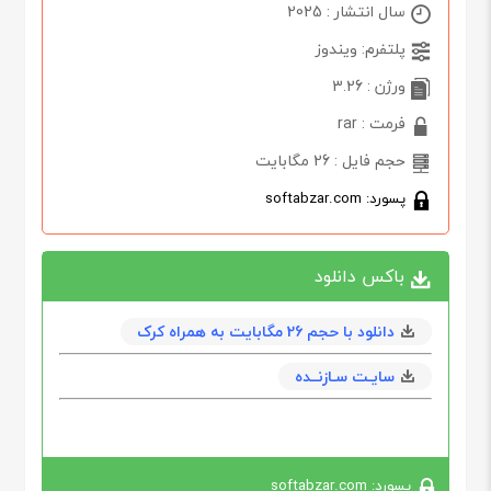
سال انتشار : 2025
پلتفرم: ویندوز
ورژن : 3.26
فرمت : rar
حجم فایل : 26 مگابایت
پسورد: softabzar.com
باکس دانلود
دانلود با حجم 26 مگابايت به همراه کرک
سایـت سـازنــده
پسورد: softabzar.com