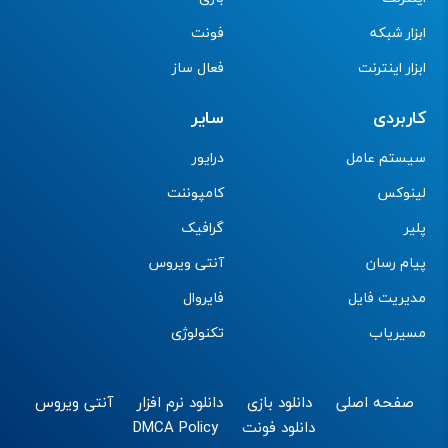
ابزار شبکه
فونت
ابزار اینترنت
فعال ساز
کاربردی
سایر
سیستم عامل
درایور
لینوکس
کامپوننت
پلیر
گرافیک
پیام رسان
آنتی ویروس
مدیریت فایل
فایروال
مسیریاب
تکنولوژی
صفحه اصلی
دانلود بازی
دانلود نرم افزار
آنتی ویروس
دانلود فونت
DMCA Policy