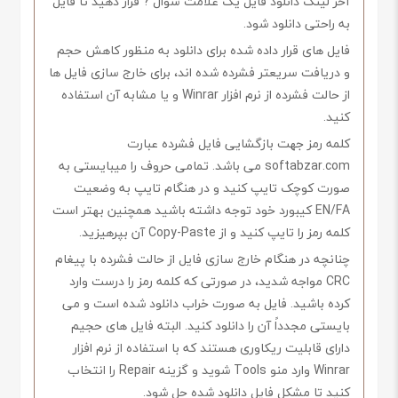
آخر لینک دانلود فایل یک علامت سوال ? قرار دهید تا فایل
به راحتی دانلود شود.
فایل های قرار داده شده برای دانلود به منظور کاهش حجم
و دریافت سریعتر فشرده شده اند، برای خارج سازی فایل ها
از حالت فشرده از نرم افزار Winrar و یا مشابه آن استفاده
کنید.
کلمه رمز جهت بازگشایی فایل فشرده عبارت
softabzar.com می باشد. تمامی حروف را میبایستی به
صورت کوچک تایپ کنید و در هنگام تایپ به وضعیت
EN/FA کیبورد خود توجه داشته باشید همچنین بهتر است
کلمه رمز را تایپ کنید و از Copy-Paste آن بپرهیزید.
چنانچه در هنگام خارج سازی فایل از حالت فشرده با پیغام
CRC مواجه شدید، در صورتی که کلمه رمز را درست وارد
کرده باشید. فایل به صورت خراب دانلود شده است و می
بایستی مجدداً آن را دانلود کنید. البته فایل های حجیم
دارای قابلیت ریکاوری هستند که با استفاده از نرم افزار
Winrar وارد منو Tools شوید و گزینه Repair را انتخاب
کنید تا مشکل فایل دانلود شده حل شود.