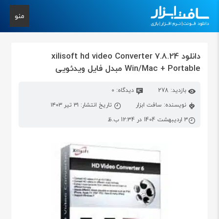
منو
دانلود xilisoft hd video Converter 7.8.24
Win/Mac + Portable مبدل فایل ویدئویی
بازدید: 278
دیدگاه: 0
نویسنده: سافت ابزار
تاریخ انتشار: ۳۱ تیر ۱۴۰۳
3 اردیبهشت 1404 در 12:34 ب.ظ