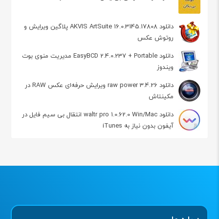
دانلود AKVIS ArtSuite 16.0.3145.17808 پلاگین ویرایش و
روتوش عکس
دانلود EasyBCD 2.4.0.237 + Portable مدیریت منوی بوت
ویندوز
دانلود raw power 3.4.26 ویرایش حرفه‌ای عکس RAW در
مکینتاش
دانلود waltr pro 1.0.62.0 Win/Mac انتقال بی سیم فایل در
آیفون بدون نیاز به iTunes