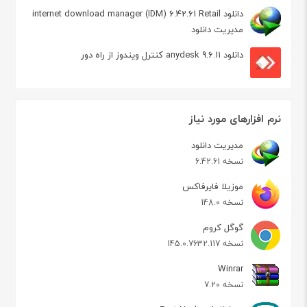
دانلود internet download manager (IDM) 6.42.61 Retail
مدیریت دانلود
دانلود anydesk 9.6.11 کنترل ویندوز از راه دور
نرم افزارهای مورد نیاز
مدیریت دانلود
نسخه 6.42.61
موزیلا فایرفاکس
نسخه 148.0
گوگل کروم
نسخه 145.0.7632.117
Winrar
نسخه 7.20