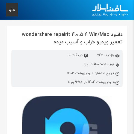
منو
دانلود wondershare repairit 4.0.5.4 Win/Mac
تعمیر ویدیو خراب و آسیب دیده
بازدید: 642
دیدگاه: 0
نویسنده: سافت ابزار
تاریخ انتشار: ۱۱ اردیبهشت ۱۴۰۳
8 اردیبهشت 1404 در 9:58 ق.ظ