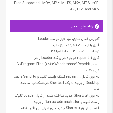
Files Supported
: MOV, MP4, M2TS, MKV, MTS, 3GP,
AVI, FLV, and M4V
راهنمای نصب
آموزش فعال سازی نرم افزار توسط Loader
فایل را از حالت فشرده خارج کنید.
نرم افزار را نصب کنید ، اما اجرا
نکنید
فایل
repairit_1
موجود در پوشه
Loader
را در
مسیر
C:\Program Files (x86)\Wondershare\Repairit
کپی کنید
به روی فایل
repairit_1
کلیک راست کنید و
Send to
و بعد
Desktop
را بزنید تا یک
Shortcut
در دسکتاپ ساخته
شود.
به روی
Shortcut
جدید ساخته شده از فایل
Loader
کلیک
راست کنید و
Run as administrator
را بزنید
فقط از طریق
Shortcut
جدید برای اجرای نرم افزار اقدام