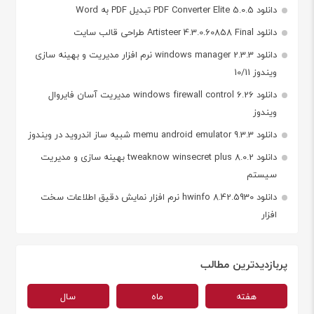
دانلود PDF Converter Elite 5.0.5 تبدیل PDF به Word
دانلود Artisteer 4.3.0.60858 Final طراحی قالب سایت
دانلود windows manager 2.3.3 نرم افزار مدیریت و بهینه سازی
ویندوز 10/11
دانلود windows firewall control 6.26 مدیریت آسان فایروال
ویندوز
دانلود memu android emulator 9.3.3 شبیه ساز اندروید در ویندوز
دانلود tweaknow winsecret plus 8.0.2 بهینه سازی و مدیریت
سیستم
دانلود hwinfo 8.42.5930 نرم افزار نمایش دقیق اطلاعات سخت
افزار
پربازدیدترین مطالب
هفته
ماه
سال