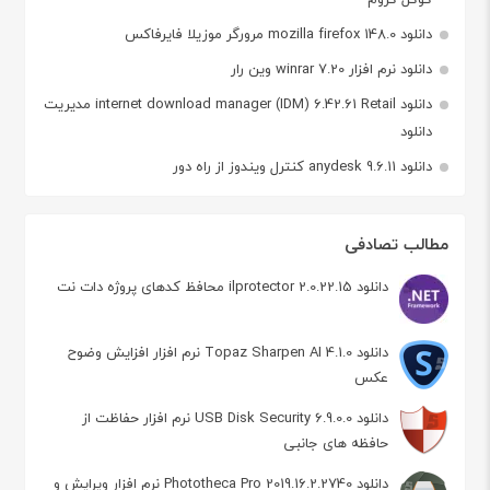
دانلود mozilla firefox 148.0 مرورگر موزیلا فایرفاکس
دانلود نرم افزار winrar 7.20 وین رار
دانلود internet download manager (IDM) 6.42.61 Retail مدیریت
دانلود
دانلود anydesk 9.6.11 کنترل ویندوز از راه دور
مطالب تصادفی
دانلود ilprotector 2.0.22.15 محافظ کدهای پروژه دات نت
دانلود Topaz Sharpen AI 4.1.0 نرم افزار افزایش وضوح
عکس
دانلود USB Disk Security 6.9.0.0 نرم افزار حفاظت از
حافظه های جانبی
دانلود Phototheca Pro 2019.16.2.2740 نرم افزار ویرایش و