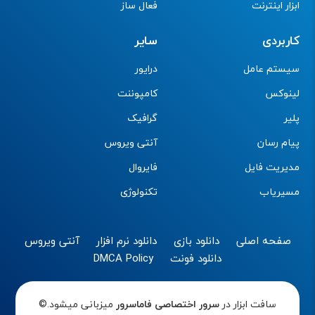
ابزار اینترنت
فعال ساز
کاربردی
سایر
سیستم عامل
درایور
لینوکس
کامپوننت
پلیر
گرافیک
پیام رسان
آنتی ویروس
مدیریت فایل
فایروال
مسیریاب
تکنولوژی
صفحه اصلی
دانلود بازی
دانلود نرم افزار
آنتی ویروس
دانلود فونت
DMCA Policy
سافت ابزار در
سرور اختصاصی
فاماسرور
میزبانی میشود.©