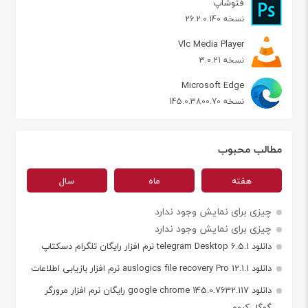
فتوشاپ
نسخه 26.2.0.140
Vlc Media Player
نسخه 3.0.21
Microsoft Edge
نسخه 145.0.3800.70
مطالب محبوب
هفته
ماه
سال
چیزی برای نمایش وجود ندارد
چیزی برای نمایش وجود ندارد
دانلود telegram Desktop 6.5.1 نرم افزار رایگان تلگرام دسکتاپ
دانلود auslogics file recovery Pro 12.1.1 نرم افزار بازیابی اطلاعات
دانلود google chrome 145.0.7632.117 رایگان نرم افزار مرورگر
گوگل کروم