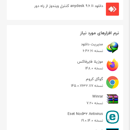
دانلود anydesk 9.6.11 کنترل ویندوز از راه دور
نرم افزارهای مورد نیاز
مدیریت دانلود
نسخه 6.42.61
موزیلا فایرفاکس
نسخه 148.0
گوگل کروم
نسخه 145.0.7632.117
Winrar
نسخه 7.20
Eset Nod32 Antivirus
نسخه 19.0.14.0