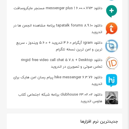
دانلود messenger plus ! 6.00.0.773 مسنجر مایکروسافت
دانلود tapatalk forums 8.9.10 برنامه مشاهده انجمن ها در
اندروید
دانلود igram آیگرام 4.6.0 اندروید + 5.6.0 ویندوز ، سریع
ترین و امن ترین نسخه تلگرام
دانلود ringid free video call chat 5.7.8 + Desktop
تماس صوتی و تصویری در اندروید
دانلود hike messenger 6.3.76 پیام‌ رسان‌ امن هایک برای
اندروید
دانلود clubhouse 23.02.02 برنامه شبکه اجتماعی کلاب
هاوس اندروید
جدیدترین نرم افزارها