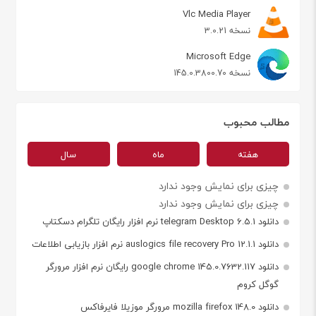
Vlc Media Player
نسخه 3.0.21
Microsoft Edge
نسخه 145.0.3800.70
مطالب محبوب
هفته
ماه
سال
چیزی برای نمایش وجود ندارد
چیزی برای نمایش وجود ندارد
دانلود telegram Desktop 6.5.1 نرم افزار رایگان تلگرام دسکتاپ
دانلود auslogics file recovery Pro 12.1.1 نرم افزار بازیابی اطلاعات
دانلود google chrome 145.0.7632.117 رایگان نرم افزار مرورگر
گوگل کروم
دانلود mozilla firefox 148.0 مرورگر موزیلا فایرفاکس