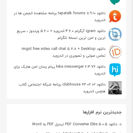
دانلود tapatalk forums 8.9.10 برنامه مشاهده انجمن ها در
اندروید
دانلود igram آیگرام 4.6.0 اندروید + 5.6.0 ویندوز ، سریع
ترین و امن ترین نسخه تلگرام
دانلود ringid free video call chat 5.7.8 + Desktop
تماس صوتی و تصویری در اندروید
دانلود hike messenger 6.3.76 پیام‌ رسان‌ امن هایک برای
اندروید
دانلود clubhouse 23.02.02 برنامه شبکه اجتماعی کلاب
هاوس اندروید
جدیدترین نرم افزارها
دانلود PDF Converter Elite 5.0.5 تبدیل PDF به Word