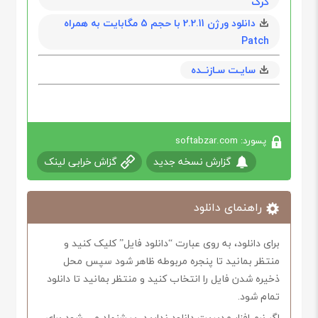
کرک
دانلود ورژن 2.2.11 با حجم 5 مگابايت به همراه
Patch
سایـت سـازنــده
پسورد: softabzar.com
گزارش نسخه جدید
گزاش خرابی لینک
راهنمای دانلود
برای دانلود، به روی عبارت “دانلود فایل” کلیک کنید و
منتظر بمانید تا پنجره مربوطه ظاهر شود سپس محل
ذخیره شدن فایل را انتخاب کنید و منتظر بمانید تا دانلود
تمام شود.
اگر نرم افزار مدیریت دانلود ندارید، پیشنهاد می شود برای