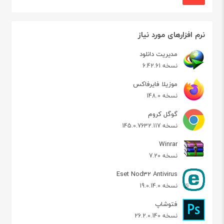
نرم افزارهای مورد نیاز
مدیریت دانلود
نسخه 6.42.61
موزیلا فایرفاکس
نسخه 148.0
گوگل کروم
نسخه 145.0.7632.117
Winrar
نسخه 7.20
Eset Nod32 Antivirus
نسخه 19.0.14.0
فتوشاپ
نسخه 26.2.0.140