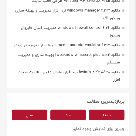
دانلود Artisteer 4.3.0.60858 Final طراحی قالب سایت
دانلود windows manager 2.3.3 نرم افزار مدیریت و بهینه سازی
ویندوز 10/11
دانلود windows firewall control 6.26 مدیریت آسان فایروال
ویندوز
دانلود memu android emulator 9.3.3 شبیه ساز اندروید در ویندوز
دانلود tweaknow winsecret plus 8.0.2 بهینه سازی و مدیریت
سیستم
دانلود hwinfo 8.42.5930 نرم افزار نمایش دقیق اطلاعات سخت
افزار
پربازدیدترین مطالب
هفته
ماه
سال
چیزی برای نمایش وجود ندارد