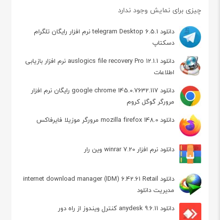
چیزی برای نمایش وجود ندارد
دانلود telegram Desktop 6.5.1 نرم افزار رایگان تلگرام
دسکتاپ
دانلود auslogics file recovery Pro 12.1.1 نرم افزار بازیابی
اطلاعات
دانلود google chrome 145.0.7632.117 رایگان نرم افزار
مرورگر گوگل کروم
دانلود mozilla firefox 148.0 مرورگر موزیلا فایرفاکس
دانلود نرم افزار winrar 7.20 وین رار
دانلود internet download manager (IDM) 6.42.61 Retail
مدیریت دانلود
دانلود anydesk 9.6.11 کنترل ویندوز از راه دور