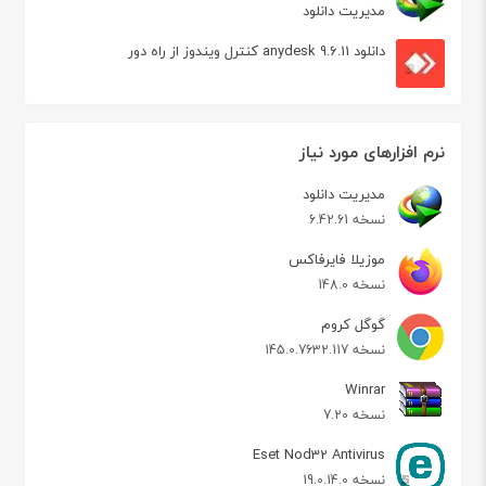
مدیریت دانلود
دانلود anydesk 9.6.11 کنترل ویندوز از راه دور
نرم افزارهای مورد نیاز
مدیریت دانلود
نسخه 6.42.61
موزیلا فایرفاکس
نسخه 148.0
گوگل کروم
نسخه 145.0.7632.117
Winrar
نسخه 7.20
Eset Nod32 Antivirus
نسخه 19.0.14.0