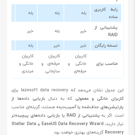
رابط کاربری
بله
بله
بله
بله
ساده
پشتیبانی از
خیر
بله
خیر
بله
RAID
نسخه رایگان
خیر
خیر
بله
خیر
کاربران
کاربران
کاربران
کاربران
مناسب برای
خانگی و
حرفه‌ای و
خانگی و
حرفه‌ا
حرفه‌ای
سازمانی
مبتدی
سازمان
این جدول نشان می‌دهد که lazesoft data recovery برای
کاربران خانگی و معمولی
که به دنبال
بازیابی داده‌ها از
پارتیشن‌های حذف‌شده یا آسیب‌دیده
هستند، گزینه‌ای مناسب
است. اگر به
پشتیبانی از RAID یا بازیابی داده‌های پیچیده‌تر
نیاز دارید،
EaseUS Data Recovery Wizard
و
Stellar Data
Recovery
گزینه‌های بهتری خواهند بود.