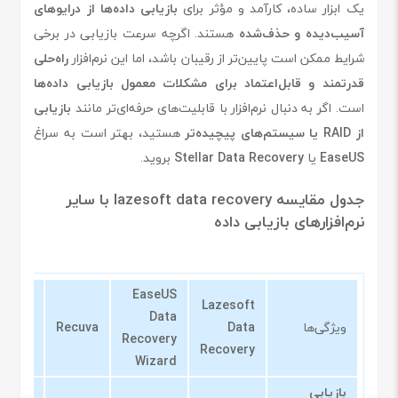
یک ابزار ساده، کارآمد و مؤثر برای
بازیابی داده‌ها از درایوهای
آسیب‌دیده و حذف‌شده
هستند. اگرچه سرعت بازیابی در برخی
شرایط ممکن است پایین‌تر از رقیبان باشد، اما این نرم‌افزار
راه‌حلی
قدرتمند و قابل‌اعتماد برای مشکلات معمول بازیابی داده‌ها
است. اگر به دنبال نرم‌افزار با قابلیت‌های حرفه‌ای‌تر مانند
بازیابی
از RAID یا سیستم‌های پیچیده‌تر
هستید، بهتر است به سراغ
EaseUS
یا
Stellar Data Recovery
بروید.
جدول مقایسه lazesoft data recovery با سایر
نرم‌افزارهای بازیابی داده
EaseUS
tellar
Lazesoft
Data
ویژگی‌ها
Data
Recuva
Data
Recovery
overy
Recovery
Wizard
بازیابی