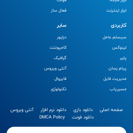
ابزار اینترنت
فعال ساز
کاربردی
سایر
سیستم عامل
درایور
لینوکس
کامپوننت
پلیر
گرافیک
پیام رسان
آنتی ویروس
مدیریت فایل
فایروال
مسیریاب
تکنولوژی
صفحه اصلی
دانلود بازی
دانلود نرم افزار
آنتی ویروس
دانلود فونت
DMCA Policy