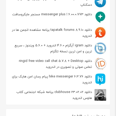
دسکتاپ
دانلود messenger plus ! 6.00.0.773 مسنجر مایکروسافت
دانلود tapatalk forums 8.9.10 برنامه مشاهده انجمن ها در
اندروید
دانلود igram آیگرام 4.6.0 اندروید + 5.6.0 ویندوز ، سریع
ترین و امن ترین نسخه تلگرام
دانلود ringid free video call chat 5.7.8 + Desktop
تماس صوتی و تصویری در اندروید
دانلود hike messenger 6.3.76 پیام‌ رسان‌ امن هایک برای
اندروید
دانلود clubhouse 23.02.02 برنامه شبکه اجتماعی کلاب
هاوس اندروید
جدیدترین نرم افزارها