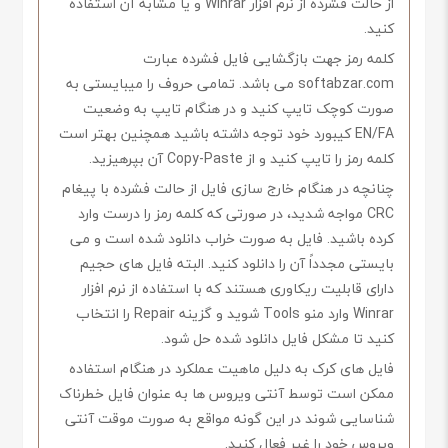
از حالت فشرده از نرم افزار Winrar و یا مشابه آن استفاده
کنید.
کلمه رمز جهت بازگشایی فایل فشرده عبارت
softabzar.com می باشد. تمامی حروف را میبایستی به
صورت کوچک تایپ کنید و در هنگام تایپ به وضعیت
EN/FA کیبورد خود توجه داشته باشید همچنین بهتر است
کلمه رمز را تایپ کنید و از Copy-Paste آن بپرهیزید.
چنانچه در هنگام خارج سازی فایل از حالت فشرده با پیغام
CRC مواجه شدید، در صورتی که کلمه رمز را درست وارد
کرده باشید. فایل به صورت خراب دانلود شده است و می
بایستی مجدداً آن را دانلود کنید. البته فایل های حجیم
دارای قابلیت ریکاوری هستند که با استفاده از نرم افزار
Winrar وارد منو Tools شوید و گزینه Repair را انتخاب
کنید تا مشکل فایل دانلود شده حل شود.
فایل های کرک به دلیل ماهیت عملکرد در هنگام استفاده
ممکن است توسط آنتی ویروس ها به عنوان فایل خطرناک
شناسایی شوند در این گونه مواقع به صورت موقت آنتی
ویروس خود را غیر فعال کنید.