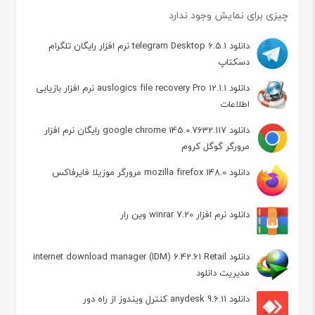
چیزی برای نمایش وجود ندارد
دانلود telegram Desktop 6.5.1 نرم افزار رایگان تلگرام
دسکتاپ
دانلود auslogics file recovery Pro 12.1.1 نرم افزار بازیابی
اطلاعات
دانلود google chrome 145.0.7632.117 رایگان نرم افزار
مرورگر گوگل کروم
دانلود mozilla firefox 148.0 مرورگر موزیلا فایرفاکس
دانلود نرم افزار winrar 7.20 وین رار
دانلود internet download manager (IDM) 6.42.61 Retail
مدیریت دانلود
دانلود anydesk 9.6.11 کنترل ویندوز از راه دور