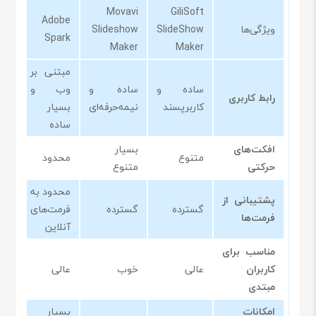
Movavi
GiliSoft
Adobe
ویژگی‌ها
SlideShow
Slideshow
Spark
Maker
Maker
مبتنی بر
ساده و
ساده و
وب و
رابط کاربری
کاربرپسند
نیمه‌حرفه‌ای
بسیار
ساده
افکت‌های
بسیار
متنوع
محدود
حرکتی
متنوع
محدود به
پشتیبانی از
گسترده
گسترده
فرمت‌های
فرمت‌ها
آنلاین
مناسب برای
کاربران
عالی
خوب
عالی
مبتدی
امکانات
بسیار