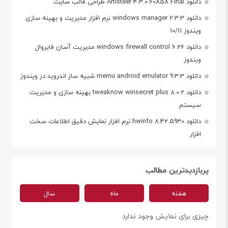
دانلود Artisteer 4.3.0.60858 Final طراحی قالب سایت
دانلود windows manager 2.3.3 نرم افزار مدیریت و بهینه سازی
ویندوز 10/11
دانلود windows firewall control 6.26 مدیریت آسان فایروال
ویندوز
دانلود memu android emulator 9.3.3 شبیه ساز اندروید در ویندوز
دانلود tweaknow winsecret plus 8.0.2 بهینه سازی و مدیریت
سیستم
دانلود hwinfo 8.42.5930 نرم افزار نمایش دقیق اطلاعات سخت
افزار
پربازدیدترین مطالب
هفته
ماه
سال
چیزی برای نمایش وجود ندارد