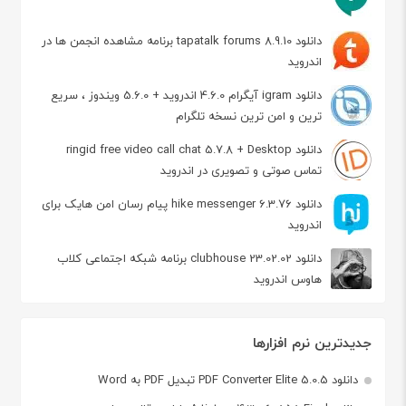
دانلود tapatalk forums 8.9.10 برنامه مشاهده انجمن ها در
اندروید
دانلود igram آیگرام 4.6.0 اندروید + 5.6.0 ویندوز ، سریع
ترین و امن ترین نسخه تلگرام
دانلود ringid free video call chat 5.7.8 + Desktop
تماس صوتی و تصویری در اندروید
دانلود hike messenger 6.3.76 پیام‌ رسان‌ امن هایک برای
اندروید
دانلود clubhouse 23.02.02 برنامه شبکه اجتماعی کلاب
هاوس اندروید
جدیدترین نرم افزارها
دانلود PDF Converter Elite 5.0.5 تبدیل PDF به Word