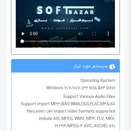
سیستم مورد نیاز
Operating System
Windows 7/8/10/11 (32 bits &64 bits)
Support Various Audio Files
Support import MP3,WAV,WMA,OGG,FLAC,M4A,AU
files,even can import video formats supported
include AVI, MPEG, WMV, MP4, FLV, MKV,
H.264/MPEG-4 AVC, AVCHD, etc..