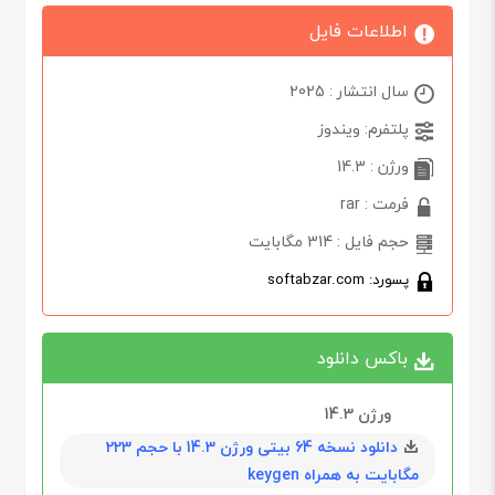
اطلاعات فایل
سال انتشار : 2025
پلتفرم: ویندوز
ورژن : 14.3
فرمت : rar
حجم فایل : 314 مگابایت
پسورد: softabzar.com
باکس دانلود
ورژن 14.3
دانلود نسخه 64 بیتی ورژن 14.3 با حجم 223
مگابایت به همراه keygen