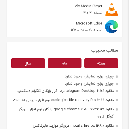
Vlc Media Player
نسخه 3.0.21
Microsoft Edge
نسخه 145.0.3800.70
مطالب محبوب
هفته
ماه
سال
چیزی برای نمایش وجود ندارد
چیزی برای نمایش وجود ندارد
دانلود telegram Desktop 6.5.1 نرم افزار رایگان تلگرام دسکتاپ
دانلود auslogics file recovery Pro 12.1.1 نرم افزار بازیابی اطلاعات
دانلود google chrome 145.0.7632.117 رایگان نرم افزار مرورگر
گوگل کروم
دانلود mozilla firefox 148.0 مرورگر موزیلا فایرفاکس