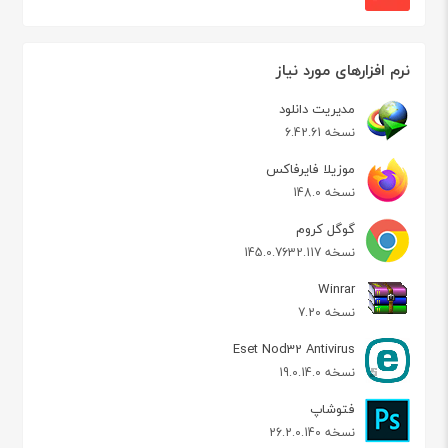
نرم افزارهای مورد نیاز
مدیریت دانلود
نسخه 6.42.61
موزیلا فایرفاکس
نسخه 148.0
گوگل کروم
نسخه 145.0.7632.117
Winrar
نسخه 7.20
Eset Nod32 Antivirus
نسخه 19.0.14.0
فتوشاپ
نسخه 26.2.0.140