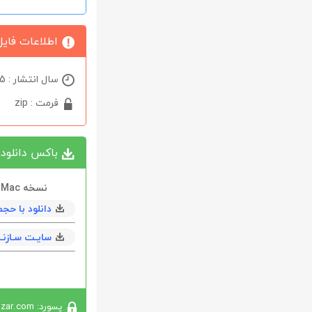
اطلاعات فایل
سال انتشار : 2025
فرمت : zip
باکس دانلود
نسخه Mac
دانلود با حجم 60 مگابا
سایـت سـازنــ
پسورد: softabzar.com