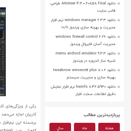
دانلود Artisteer 4.3.0.60858 Final طراحی
قالب سایت
دانلود windows manager 2.3.3 نرم افزار
مدیریت و بهینه سازی ویندوز 10/11
دانلود windows firewall control 6.26
مدیریت آسان فایروال ویندوز
دانلود memu android emulator 9.3.3
شبیه ساز اندروید در ویندوز
دانلود tweaknow winsecret plus 8.0.2
بهینه سازی و مدیریت سیستم
دانلود hwinfo 8.42.5930 نرم افزار نمایش
دقیق اطلاعات سخت افزار
کاربران اجازه می‌دهد
پربازدیدترین مطالب
برجسته این نرم‌افزار 
هفته
ماه
سال
کاهش نویز (Noise Reduction)