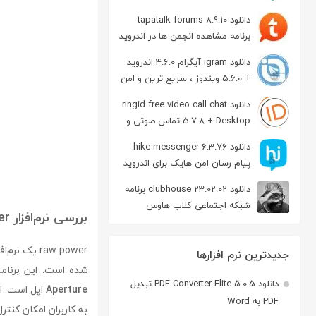
دانلود tapatalk forums 8.9.10
برنامه مشاهده انجمن ها در اندروید
دانلود igram آیگرام 4.6.0 اندروید
+ 5.6.0 ویندوز ، سریع ترین و امن
ترین نسخه تلگرام
دانلود ringid free video call chat
5.7.8 + Desktop تماس صوتی و
تصویری در اندروید
دانلود hike messenger 6.3.76
پیام‌ رسان‌ امن هایک برای اندروید
دانلود clubhouse 23.02.02 برنامه
شبکه اجتماعی کلاب هاوس
بررسی نرم‌افزار raw power
اندروید
raw power یک نرم‌افزار حرفه‌ای برای ویرایش تصاویر
جدیدترین نرم افزارها
شده است. این برنامه
دانلود PDF Converter Elite 5.0.5 تبدیل
Aperture
PDF به Word
به کاربران امکان کنت