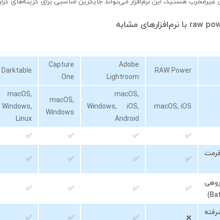
غیرمخرب هستید، این نرم‌افزار می‌تواند جایگزین مناسبی برای گزینه‌های گران
Capture
Adobe
Darktable
RAW Power
One
Lightroom
macOS,
macOS,
macOS,
Windows,
Windows, iOS,
macOS, iOS
Windows
Linux
Android
✅
✅
✅
✅
رمت
✅
✅
✅
✅
هی
✅
✅
✅
✅
فته
✅
✅
✅
❌