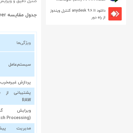
کنترل دقیق و ویرایش 
مدیریت دانلود
دانلود anydesk 9.6.11 کنترل ویندوز
جدول مقایسه raw power با نرم‌افزارهای مشابه
از راه دور
ویژگی‌ها
سیستم‌عامل
پردازش غیرمخرب
پشتیبانی از ف
RAW
ویرایش گرو
(Batch Processing)
مدیریت پیشر