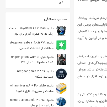
دور
ها فراهم می‌کند. برخلاف
مطالب تصادفی
 به‌خوبی یکپارچه شده و از قابلیت‌های بومی این
دانلود TinyAlarm 1.9.7 Mac ساعت
ا را بین دستگاه‌های
زنگ دار به همراه آلارم برای نوار
 و در آیفون یا آیپد
منوی مکینتاش
دانلود steganos safe 21.1.0.12679
حفاظت از اطلاعات شخصی
تر و مقرون‌به‌صرفه‌تر
دانلود بازی sniper ghost warrior
2 + Update 1.05 برای PC
ن پیچیدگی‌های اضافی
شرفته‌تر مانند
هوش
دانلود netgear genie 2.4.62
ن نرم افزار
در سطح
مدیریت شبکه
دانلود winarchiver 5.9 + Portable
ساخت و مدیریت فایل فشرده
در نهایت، raw power به دلیل قیمت مقرون‌به‌صرفه، پردازش سریع، یکپارچگی با سیستم‌عامل مک و iOS و پشتیبانی از
دانلود raxco perfectdisk 14.0.900
فزاری با عملکرد روان،
یکپارچه سازی هارد