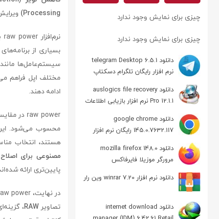
Processing)
ویرایش 
چیزی برای نمایش وجود ندارد
نر
چیزی برای نمایش وجود ندارد
دانلود telegram Desktop 6.5.1
سیستم‌عامل‌ها مانند
نرم افزار رایگان تلگرام دسکتاپ
مختلف اپل فراهم می‌آ
دانلود auslogics file recovery
ادامه دهند.
Pro 12.1.1 نرم افزار بازیابی اطلاعات
raw power در مقایسه با نرم‌افزارهایی مانند
دانلود google chrome
محسوب می‌شود. این نر
145.0.7632.117 رایگان نرم افزار
مرورگر گوگل کروم
هستند، انتخاب مناسبی
دانلود mozilla firefox 148.0
مصنوعی برای اصلاح 
مرورگر موزیلا فایرفاکس
پایین‌تری ارائه شده‌اند
دانلود نرم افزار winrar 7.20 وین رار
تصاویر
RAW
، گزینه‌ا
دانلود internet download
manager (IDM) 6.42.61 Retail