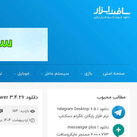
صفحه اصلی
بازی
سیستم عامل
موبایل
نر
دانلود raw power 3.4.26 ویرایش حرفه‌ای عکس RAW در مکینتاش
مطالب محبوب
دانلود telegram Desktop 6.5.1
بازدید: 154
نرم افزار رایگان تلگرام دسکتاپ
1 اردیبهشت 1404 در 2:43 ب.ظ
دانلود messenger plus !
6.00.0.773 مسنجر مایکروسافت