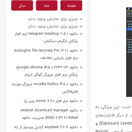
هفته
ماه
سال
چیزی برای نمایش وجود ندارد
چیزی برای نمایش وجود ندارد
دانلود telegram Desktop 6.5.1 نرم افزار
رایگان تلگرام دسکتاپ
دانلود auslogics file recovery Pro 12.1.1
نرم افزار بازیابی اطلاعات
دانلود google chrome 145.0.7632.117
رایگان نرم افزار مرورگر گوگل کروم
دانلود mozilla firefox 148.0 مرورگر موزیلا
فایرفاکس
دانلود نرم افزار winrar 7.20 وین رار
 ویژگی‌های کلیدی raw power ، توانایی ویرایش غیرمخرب (Non-Destructive Editing) است. این ویژگی به
دانلود internet download manager
 از دیگر قابلیت‌های
(IDM) 6.42.61 Retail مدیریت دانلود
ابزارهای حرفه‌ای برای تنظیم منحنی (Curves)، سطح نوردهی (Exposure Levels) و
دانلود anydesk 9.6.11 کنترل ویندوز از راه
تصاویر را به‌صورت گروهی (Batch