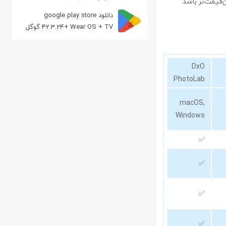
‌قیمت‌تر باشد.
دانلود google play store
42.3.24+ Wear OS + TV گوگل
پلی استور
DxO
PhotoLab
macOS,
Windows
✅
✅
✅
✅