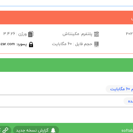
پلتفرم: مکینتاش
ورژن : 3.4.26
حجم فایل : 60 مگابایت
پسورد: softabzar.com
يت
ده
گزارش نسخه جدید
گ