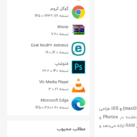
گوگل کروم
نسخه 145.0.7632.117
Winrar
نسخه 7.20
Eset Nod32 Antivirus
نسخه 19.0.14.0
فتوشاپ
نسخه 26.2.0.140
Vlc Media Player
نسخه 3.0.21
Microsoft Edge
نسخه 145.0.3800.70
طراحی
ده‌شده در
Photos
و
اپل است. این نرم‌افزار امکاناتی پیشرفته برای تنظیم رنگ، نور، کنتراست و جزئیات تصاویر RAW ارائه می‌دهد و
مطالب محبوب