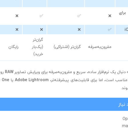
رای
❌
✅
✅
❌
❌
❌
❌
✅
گران‌تر
مقرون‌به‌صرفه
گران‌تر (اشتراکی)
(یک‌بار
رایگان
خرید)
 دنبال یک نرم‌افزار ساده، سریع و مقرون‌به‌صرفه برای ویرایش تصاویر
RAW
رو
Adobe Lightroom
یا
e One
ند.
نیاز
Op
mac