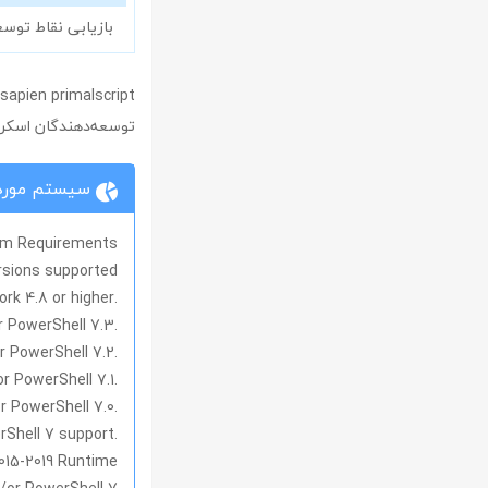
بازیابی نقاط توس
توسعه‌دهندگان اسکریپت‌های PowerShell، VBScript، JScript و دی
سیستم مورد 
m Requirements
ersions supported
.NET Framework 4.8 or higher
.NET 7 Desktop for PowerShell 7.3
.NET 6 Desktop for PowerShell 7.2
.NET 5 Desktop for PowerShell 7.1
.NET 3.1 Core Desktop for PowerShell 7.0
.NET Desktop Runtime 5/6 for PowerShell 7 support
2015-2019 Runtime