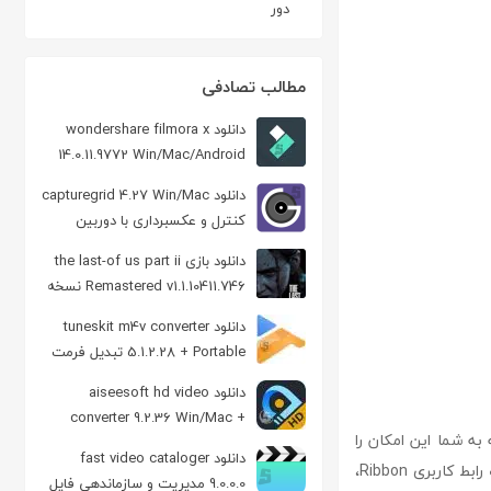
دور
مطالب تصادفی
دانلود wondershare filmora x
14.0.11.9772 Win/Mac/Android
ویرایش فیلم
دانلود capturegrid 4.27 Win/Mac
کنترل و عکسبرداری با دوربین
عکاسی
دانلود بازی the last-of us part ii
Remastered v1.1.10411.746 نسخه
ElAmigos
دانلود tuneskit m4v converter
5.1.2.28 + Portable تبدیل فرمت
M4V
دانلود aiseesoft hd video
converter 9.2.36 Win/Mac +
که به شما این امکان را
Portable مبدل فایل HD و SD
دانلود fast video cataloger
می‌دهد که با چندین زبان برنامه‌نویسی و فرمت فایل به‌طور هم‌زمان کار کنید. این ابزار با ارائه یک رابط کاربری Ribbon،
9.0.0.0 مدیریت و سازماندهی فایل