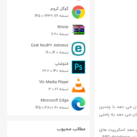
گوگل کروم
نسخه 145.0.7632.117
Winrar
نسخه 7.20
Eset Nod32 Antivirus
نسخه 19.0.14.0
فتوشاپ
نسخه 26.2.0.140
Vlc Media Player
نسخه 3.0.21
Microsoft Edge
امکان می دهد با چندین
نسخه 145.0.3800.70
ک رابط کاربری Ribbon است که به شما امکان می دهد به راحتی
مطالب محبوب
ان می دهد اسکریپت های