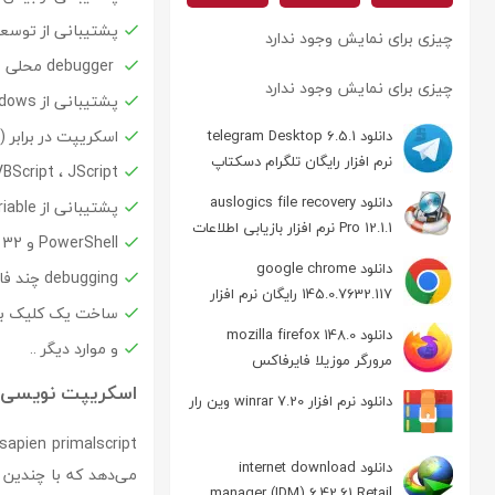
پشتیبانی از توسعه پلتفرم 32 
چیزی برای نمایش وجود ندارد
debugger محلی و از راه دور نسل بعدی PowerShell
چیزی برای نمایش وجود ندارد
پشتیبانی از PowerShell Windows و PowerShell 7 در یک زمان
اسکریپت در برابر Installed Module Set (IMS) یک ماشین remote
دانلود telegram Desktop 6.5.1
نرم افزار رایگان تلگرام دسکتاپ
ote VBScript ، JScript
دانلود auslogics file recovery
پشتیبانی از breakpoints PowerShell variable و function
Pro 12.1.1 نرم افزار بازیابی اطلاعات
PowerShell و command console 32 بیتی و 64 بیتی یکپارچه
دانلود google chrome
debugging چند فایل و ماژول
145.0.7632.117 رایگان نرم افزار
ساخت یک کلیک برای بسته 
مرورگر گوگل کروم
دانلود mozilla firefox 148.0
و موارد دیگر ..
مرورگر موزیلا فایرفاکس
اسکریپت نویسی 
دانلود نرم افزار winrar 7.20 وین رار
دانلود internet download
manager (IDM) 6.42.61 Retail