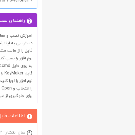
/or PowerShell 7
راهنمای نص
آموزش نصب و فعال 
دسترسی به اینترنت
فایل را از حالت فشر
نرم افزار را نصب کنی
به روی فایل
t.cmd
فایل
KeyMaker
را
نرم افزار را اجرا ک
را انتخاب و
Open
ب
برای جلوگیری از غ
اطلاعات فایل
سال انتشار : 2023