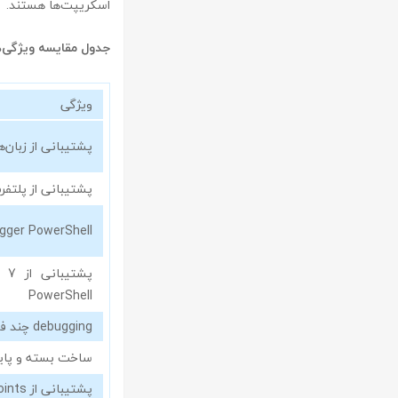
اسکریپت‌ها هستند.
جدول مقایسه ویژگی‌های primalscript
ویژگی
پشتیبانی از زبان‌
پشتیبانی از پلتفرم‌های 32 و
gger PowerShell
PowerShell
debugging چند فایل و ماژول
ساخت بسته و پایگاه
پشتیبانی از breakpoints