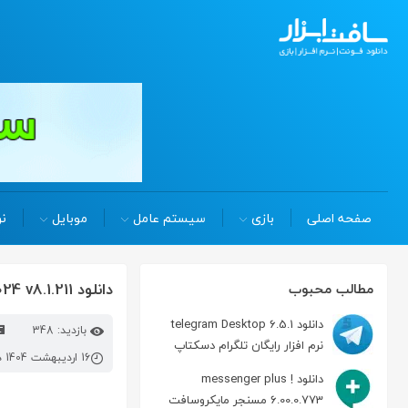
صفحه اصلی
بازی
سیستم عامل
موبایل
نر
دانلود sapien primalscript 2024 v8.1.211 اسکریپت نویسی پیشرفته
مطالب محبوب
دانلود telegram Desktop 6.5.1
بازدید: 348
نرم افزار رایگان تلگرام دسکتاپ
16 اردیبهشت 1404 در 11:25 ق.ظ
دانلود messenger plus !
6.00.0.773 مسنجر مایکروسافت