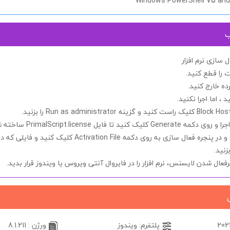
Windows PowerShell V5 and
ب
سازی نرم افزار
 را
قطع کنید.
ده خارج کنید.
د ، اما اجرا
نکنید.
Block Hos
کلیک راست کنید و گزینه
Run as administrator
را بزنید.
 اجرا و روی دکمه
Generate
کلیک کنید تا فایل
PrimalScript.license
ساخته ش
نید و در پنجره فعال سازی به روی دکمه
Activation File
کلیک کنید و فایلی که در
زنید.
یرفعال شدن
لایسنس
، نرم افزار را در فایروال آنتی ویروس یا ویندوز قرار بدید.
پلتفرم: ویندوز
ورژن : 8.1.211