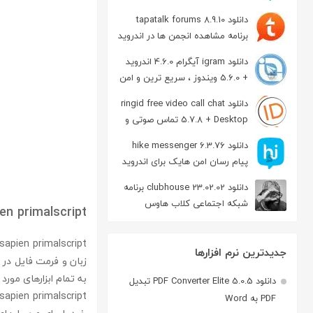
دانلود tapatalk forums 8.9.10
برنامه مشاهده انجمن ها در اندروید
دانلود igram آیگرام 4.6.0 اندروید
+ 5.6.0 ویندوز ، سریع ترین و امن
ترین نسخه تلگرام
دانلود ringid free video call chat
5.7.8 + Desktop تماس صوتی و
تصویری در اندروید
دانلود hike messenger 6.3.76
پیام‌ رسان‌ امن هایک برای اندروید
دانلود clubhouse 23.02.02 برنامه
شبکه اجتماعی کلاب هاوس
en primalscript
اندروید
جدیدترین نرم افزارها
به تمام ابزارهای مورد
دانلود PDF Converter Elite 5.0.5 تبدیل
PDF به Word