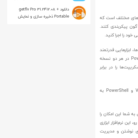
های ویدیویی
دانلود getflv Pro 31.2412.08 +
Portable ذخیره سازی و نمايش
ت‌ها برای محیط‌های مختلف است که
فایل FLV
گون پیکربندی کنند.
ت‌ها، ابزارهایی قدرتمند
برای عیب‌یابی (debugging) نیز ارائه می‌دهد. این نرم‌افزار از قابلیت debugging برای PowerShell در هر دو نسخه
هد تا اسکریپت‌ها را در برابر
همچنین، sapien primalscript با ارائه debugger محلی و از راه دور برای VBScript، JScript و PowerShell به
این ویژگی به شما این امکان را
ین نرم‌افزار ابزاری
ای نوشتن و مدیریت