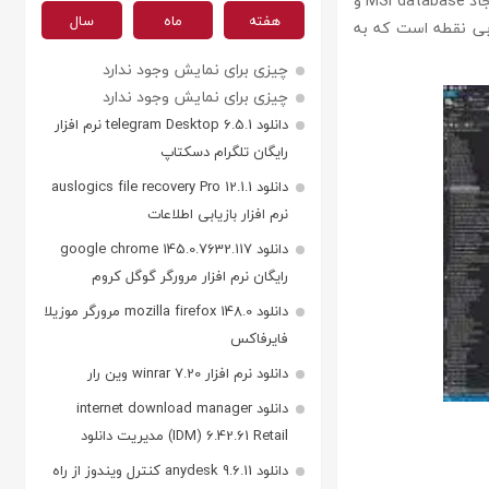
خود را برای محیط های مختلف پیکربندی کنید. همچنین می توانید از sapien primalscript برای ایجاد MSI database و
هفته
ماه
سال
ابی نقطه است که به
چیزی برای نمایش وجود ندارد
چیزی برای نمایش وجود ندارد
دانلود telegram Desktop 6.5.1 نرم افزار
رایگان تلگرام دسکتاپ
دانلود auslogics file recovery Pro 12.1.1
نرم افزار بازیابی اطلاعات
دانلود google chrome 145.0.7632.117
رایگان نرم افزار مرورگر گوگل کروم
دانلود mozilla firefox 148.0 مرورگر موزیلا
فایرفاکس
دانلود نرم افزار winrar 7.20 وین رار
دانلود internet download manager
(IDM) 6.42.61 Retail مدیریت دانلود
دانلود anydesk 9.6.11 کنترل ویندوز از راه