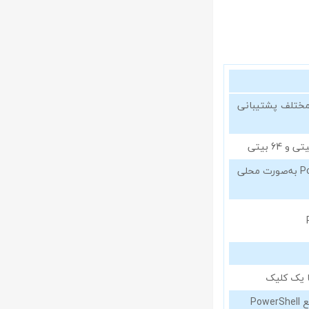
ایل مختلف پشتیبانی
پشتیبانی از debugger نسل بعدی PowerShell به‌صورت محلی