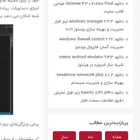
دانلود Artisteer 4.3.0.60858 Final طراحی
اجرای دستورات پیاده
قالب سایت
شما امکان می دهد به 
دانلود windows manager 2.3.3 نرم افزار
مدیریت و بهینه سازی ویندوز 10/11
دانلود windows firewall control 6.26
مدیریت آسان فایروال ویندوز
دانلود memu android emulator 9.3.3
شبیه ساز اندروید در ویندوز
دانلود tweaknow winsecret plus 8.0.2
بهینه سازی و مدیریت سیستم
دانلود hwinfo 8.42.5930 نرم افزار نمایش
دقیق اطلاعات سخت افزار
پربازدیدترین مطالب
برخی ویژگی‌های نرم افزار  primalscript
هفته
ماه
سال
پشتیبانی از بیش از 50 زبان و فرمت 