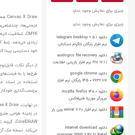
چیزی برای نمایش وجود ندارد
 Draw
چیزی برای نمایش وجود ندارد
منحنی‌ها، چندضلعی‌ه
CMYK، شفافیت ل
دانلود telegram Desktop 6.5.1
زیادی می‌دهد. رابط کا
نرم افزار رایگان تلگرام دسکتاپ
خود دسترسی پیدا کنن
دانلود auslogics file recovery
Pro 12.1.1 نرم افزار بازیابی اطلاعات
دانلود google chrome
145.0.7632.117 رایگان نرم افزار
استفاده در اسناد م
مرورگر گوگل کروم
برچسب‌گذاری خودکار و 
دانلود mozilla firefox 148.0
مرورگر موزیلا فایرفاکس
دانلود نرم افزار winrar 7.20 وین رار
CorelDRAW
دانلود internet download
می‌کند. نسخه مک آن نیز در 
manager (IDM) 6.42.61 Retail