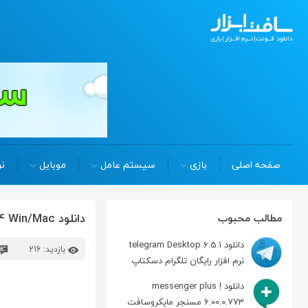
صفحه اصلی
بازی
سیستم عامل
موبایل
نر
دانلود Canvas X Draw 20.0.914 Win/Mac ساخت و اشتراک گذاری طرح
مطالب محبوب
دانلود telegram Desktop 6.5.1
بازدید: 216
نرم افزار رایگان تلگرام دسکتاپ
دانلود messenger plus !
6.00.0.773 مسنجر مایکروسافت