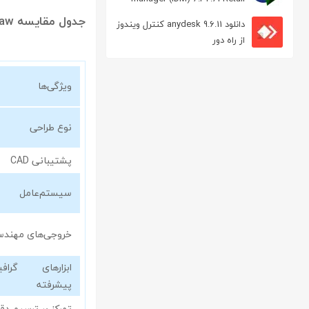
مدیریت دانلود
جدول مقایسه Canvas X Draw با نرم‌افزارهای مشابه
دانلود anydesk 9.6.11 کنترل ویندوز
از راه دور
ویژگی‌ها
نوع طراحی
پشتیبانی CAD
سیستم‌عامل
خروجی‌های مهند
ابزارهای گرافی
پیشرفته
تمرکز بر ترسیم دق