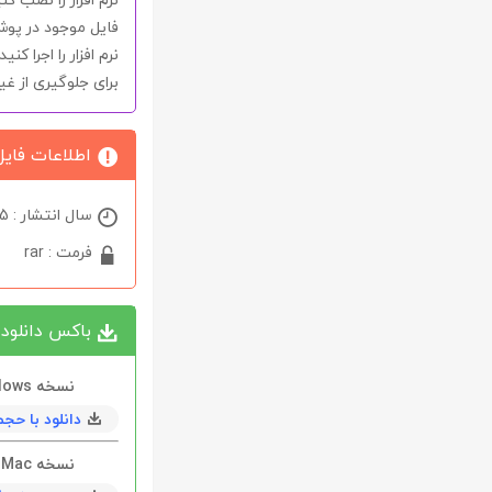
فایل موجود در پو
نرم افزار را اجرا کنید.
برای جلوگیری از غ
اطلاعات فایل
سال انتشار : 2025
فرمت : rar
باکس دانلود
نسخه Windows ( 64 بیتی )
دانلود با حجم 272 مگابايت به همراه
نسخه Mac