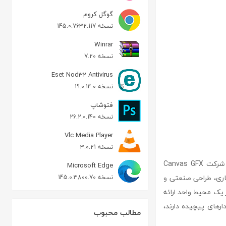
گوگل کروم
نسخه 145.0.7632.117
Winrar
نسخه 7.20
Eset Nod32 Antivirus
نسخه 19.0.14.0
فتوشاپ
نسخه 26.2.0.140
Vlc Media Player
نسخه 3.0.21
یکی از ابزارهای قدرتمند طراحی گرافیکی و ترسیم فنی است که توسط شرکت Canvas GFX
Microsoft Edge
ماری، طراحی صنعتی و
نسخه 145.0.3800.70
لی را در یک محیط واحد ارائه
 نمودارهای پیچیده دارند،
مطالب محبوب