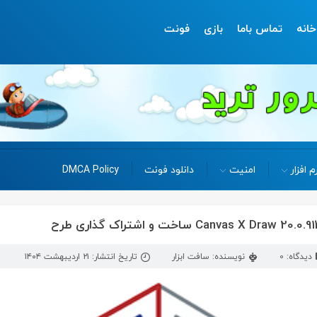
خانه
تماس باما
بازی
فونت
م افزار
امنیت
دانلود فونت
DMCA Policy
دیدگاه: 0
نویسنده: سافت ابزار
تاریخ انتشار: ۲۱ اردیبهشت ۱۴۰۴