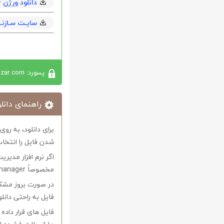
دانلود ورژن 7.0.4 با حجم 178 مگابايت
سایـت سـازنــ
پسورد: softabzar.com
راهنمای دانلو
برای دانلود، به رو
شدن فایل را انتخاب
اگر نرم افزار مدیری
مخصوصاً internet download manager استفاده کنید.
در صورت بروز مشکل 
فایل به راحتی دانل
فایل های قرار داد