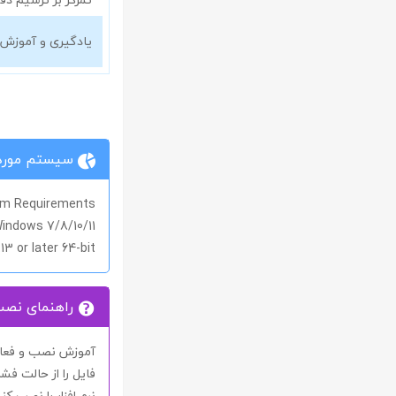
یادگیری و آموزش
سیستم مورد 
m Requirements
indows 7/8/10/11
3 or later 64-bit
راهنمای نص
آموزش نصب و فعال 
فایل را از حالت فشر
نرم افزار را نصب کنی