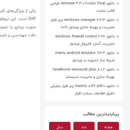
دانلود Artisteer 4.3.0.60858 Final طراحی
یکی از ویژگی‌های کلیدی s X Draw
قالب سایت
SHP است. این نرم‌
دانلود windows manager 2.3.3 نرم افزار
مدیریت و بهینه سازی ویندوز 10/11
دقت مهندسی و مقیاس‌پ
دانلود windows firewall control 6.26
مدیریت آسان فایروال ویندوز
دانلود memu android emulator 9.3.3
شبیه ساز اندروید در ویندوز
دانلود tweaknow winsecret plus 8.0.2
بهینه سازی و مدیریت سیستم
دانلود hwinfo 8.42.5930 نرم افزار نمایش
دقیق اطلاعات سخت افزار
پربازدیدترین مطالب
هفته
ماه
سال