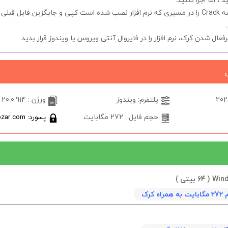
شه
Crack
را در مسیری که نرم افزار نصب شده است کپی و جایگزین فایل قبلی ک
یرفعال شدن
کرک
، نرم افزار را در فایروال آنتی ویروس یا ویندوز قرار بدید
پلتفرم: ویندوز
ورژن : 20.0.914
حجم فایل : 272 مگابایت
پسورد: softabzar.com
 کرک