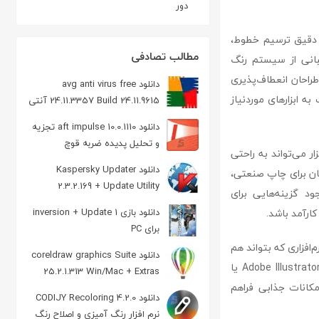
دور
ارهای دقیق ترسیم خطوط،
مطالب تصادفی
یبانی از سیستم رنگ
 طراحان انعطاف‌پذیری
دانلود avg anti virus free
به ابزارهای موردنیاز
24.11.3357 Build 24.11.9615 آنتی
ویروس رایگان
دانلود aft impulse 10.0.1110 تجزیه
و تحلیل پدیده ضربه قوچ
 این نرم‌افزار می‌تواند به راحتی
دانلود Kaspersky Updater
ی دهد. این امکان برای چاپ صنعتی،
2.3.2.169 + Update Utility
د گزینه‌هایی برای
3.2.0.153 دانلود آپدیت کسپرسکی
دانلود بازی inversion + Update 1
کارآمد باشد.
برای PC
د؛ نرم‌افزاری که بتواند هم
دانلود coreldraw graphics Suite
در زمینه طراحی هنری و هم طراحی فنی عملکرد خوبی داشته باشد. در مقایسه با رقبایی مانند Adobe Illustrator یا
25.2.1.313 Win/Mac + Extras
 امکانات جذابی فراهم
مجموعه طراحی کورل‌ دراو
دانلود CODIJY Recoloring 4.2.0
نرم افزار رنگ آمیزی و اصلاح رنگ