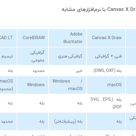
Adobe
CAD LT
CorelDRAW
Canvas X Draw
Illustrator
گرافیکی
فنی + گرافیکی
گرافیکی هنری
ترسیم 
عمومی
بله (DWG, DXF)
خیر
محدود
بله
macOS
Windows /
Windows
macOS
macOS
(محدود)
بله (SVG, EPS,
سی
بله
بله
بله
PDF)
کی
بله
بله (پیشرفته‌تر)
بله
محدود
یق
بسیار بالا
متوسط
متوسط
بسیار با