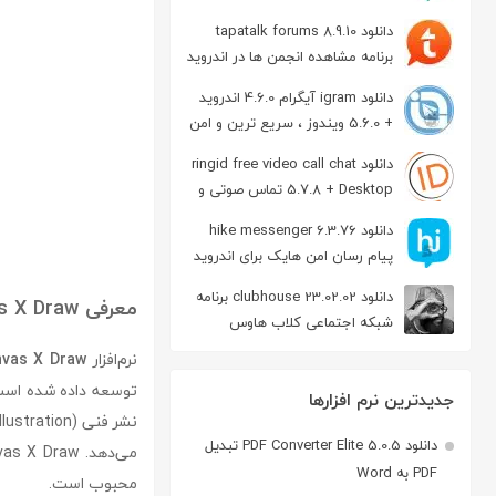
دانلود tapatalk forums 8.9.10
برنامه مشاهده انجمن ها در اندروید
دانلود igram آیگرام 4.6.0 اندروید
+ 5.6.0 ویندوز ، سریع ترین و امن
ترین نسخه تلگرام
دانلود ringid free video call chat
5.7.8 + Desktop تماس صوتی و
تصویری در اندروید
دانلود hike messenger 6.3.76
پیام‌ رسان‌ امن هایک برای اندروید
دانلود clubhouse 23.02.02 برنامه
معرفی Canvas X Draw
شبکه اجتماعی کلاب هاوس
اندروید
نرم‌افزار
nvas X Draw
توسعه داده شده است. 
جدیدترین نرم افزارها
دانلود PDF Converter Elite 5.0.5 تبدیل
PDF به Word
محبوب است.