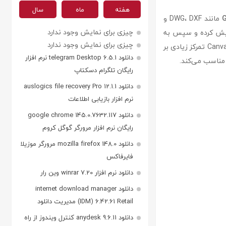
هفته
ماه
سال
مانند DWG، DXF و
چیزی برای نمایش وجود ندارد
ویرایش کرده و سپس به
چیزی برای نمایش وجود ندارد
صورت برداری یا تصویری خروجی بگیرند. برخلاف بسیاری از نرم‌افزارهای گرافیکی عمومی، Canvas X Draw تمرکز زیادی بر
دانلود telegram Desktop 6.5.1 نرم افزار
 مناسب می‌کند.
رایگان تلگرام دسکتاپ
دانلود auslogics file recovery Pro 12.1.1
نرم افزار بازیابی اطلاعات
دانلود google chrome 145.0.7632.117
رایگان نرم افزار مرورگر گوگل کروم
دانلود mozilla firefox 148.0 مرورگر موزیلا
فایرفاکس
دانلود نرم افزار winrar 7.20 وین رار
دانلود internet download manager
(IDM) 6.42.61 Retail مدیریت دانلود
دانلود anydesk 9.6.11 کنترل ویندوز از راه