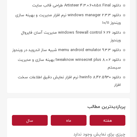
دانلود Artisteer 4.3.0.60858 Final طراحی قالب سایت
دانلود windows manager 2.3.3 نرم افزار مدیریت و بهینه سازی
ویندوز 10/11
دانلود windows firewall control 6.26 مدیریت آسان فایروال
ویندوز
دانلود memu android emulator 9.3.3 شبیه ساز اندروید در ویندوز
دانلود tweaknow winsecret plus 8.0.2 بهینه سازی و مدیریت
سیستم
دانلود hwinfo 8.42.5930 نرم افزار نمایش دقیق اطلاعات سخت
افزار
پربازدیدترین مطالب
هفته
ماه
سال
چیزی برای نمایش وجود ندارد