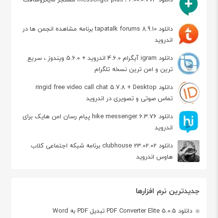
دانلود tapatalk forums 8.9.10 برنامه مشاهده انجمن ها در
اندروید
دانلود igram آیگرام 4.6.0 اندروید + 5.6.0 ویندوز ، سریع
ترین و امن ترین نسخه تلگرام
دانلود ringid free video call chat 5.7.8 + Desktop
تماس صوتی و تصویری در اندروید
دانلود hike messenger 6.3.76 پیام‌ رسان‌ امن هایک برای
اندروید
دانلود clubhouse 23.02.02 برنامه شبکه اجتماعی کلاب
هاوس اندروید
جدیدترین نرم افزارها
دانلود PDF Converter Elite 5.0.5 تبدیل PDF به Word