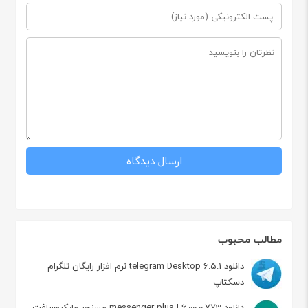
مطالب محبوب
دانلود telegram Desktop 6.5.1 نرم افزار رایگان تلگرام
دسکتاپ
دانلود messenger plus ! 6.00.0.773 مسنجر مایکروسافت