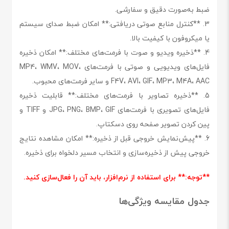
ضبط به‌صورت دقیق و سفارشی.
3. **کنترل منابع صوتی دریافتی:** امکان ضبط صدای سیستم
یا میکروفون با کیفیت بالا.
4. **ذخیره ویدیو و صوت با فرمت‌های مختلف:** امکان ذخیره
فایل‌های ویدیویی و صوتی با فرمت‌های MP4، WMV، MOV،
F4V، AVI، GIF، MP3، M4A، AAC و سایر فرمت‌های محبوب.
5. **ذخیره تصاویر با فرمت‌های مختلف:** قابلیت ذخیره
فایل‌های تصویری با فرمت‌های JPG، PNG، BMP، GIF و TIFF و
پین کردن تصویر صفحه روی دسکتاپ.
6. **پیش‌نمایش خروجی قبل از ذخیره:** امکان مشاهده نتایج
خروجی پیش از ذخیره‌سازی و انتخاب مسیر دلخواه برای ذخیره.
**توجه:** برای استفاده از نرم‌افزار، باید آن را فعال‌سازی کنید.
جدول مقایسه ویژگی‌ها