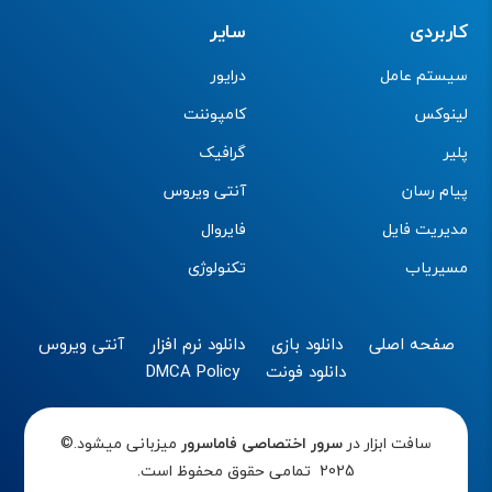
کاربردی
سایر
سیستم عامل
درایور
لینوکس
کامپوننت
پلیر
گرافیک
پیام رسان
آنتی ویروس
مدیریت فایل
فایروال
مسیریاب
تکنولوژی
صفحه اصلی
دانلود بازی
دانلود نرم افزار
آنتی ویروس
دانلود فونت
DMCA Policy
سافت ابزار در
سرور اختصاصی
فاماسرور
میزبانی میشود.©
2025 تمامی حقوق محفوظ است.