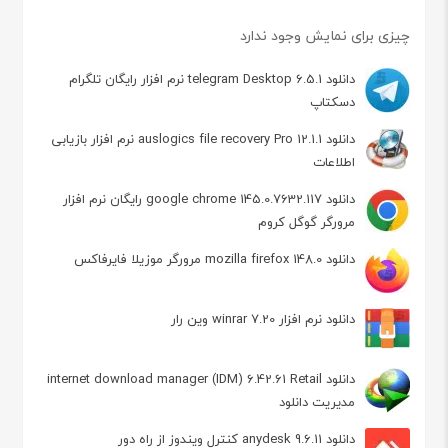
چیزی برای نمایش وجود ندارد
دانلود telegram Desktop 6.5.1 نرم افزار رایگان تلگرام
دسکتاپ
دانلود auslogics file recovery Pro 12.1.1 نرم افزار بازیابی
اطلاعات
دانلود google chrome 145.0.7632.117 رایگان نرم افزار
مرورگر گوگل کروم
دانلود mozilla firefox 148.0 مرورگر موزیلا فایرفاکس
دانلود نرم افزار winrar 7.20 وین رار
دانلود internet download manager (IDM) 6.42.61 Retail
مدیریت دانلود
دانلود anydesk 9.6.11 کنترل ویندوز از راه دور