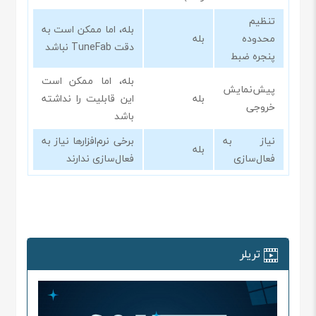
تنظیم
بله، اما ممکن است به
محدوده
بله
دقت TuneFab نباشد
پنجره ضبط
بله، اما ممکن است
پیش‌نمایش
بله
این قابلیت را نداشته
خروجی
باشد
نیاز به
برخی نرم‌افزارها نیاز به
بله
فعال‌سازی
فعال‌سازی ندارند
تریلر