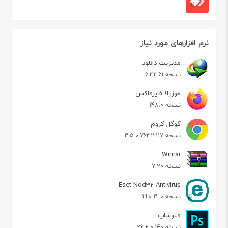
نرم افزارهای مورد نیاز
مدیریت دانلود
نسخه 6.42.61
موزیلا فایرفاکس
نسخه 148.0
گوگل کروم
نسخه 145.0.7632.117
Winrar
نسخه 7.20
Eset Nod32 Antivirus
نسخه 19.0.14.0
فتوشاپ
نسخه 26.2.0.140