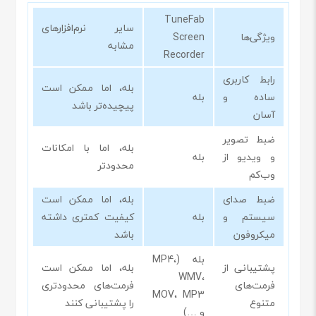
TuneFab
سایر نرم‌افزارهای
ویژگی‌ها
Screen
مشابه
Recorder
رابط کاربری
بله، اما ممکن است
ساده و
بله
پیچیده‌تر باشد
آسان
ضبط تصویر
بله، اما با امکانات
و ویدیو از
بله
محدودتر
وب‌کم
ضبط صدای
بله، اما ممکن است
سیستم و
بله
کیفیت کمتری داشته
میکروفون
باشد
بله (MP4،
پشتیبانی از
بله، اما ممکن است
WMV،
فرمت‌های
فرمت‌های محدودتری
MOV، MP3
متنوع
را پشتیبانی کنند
و …)