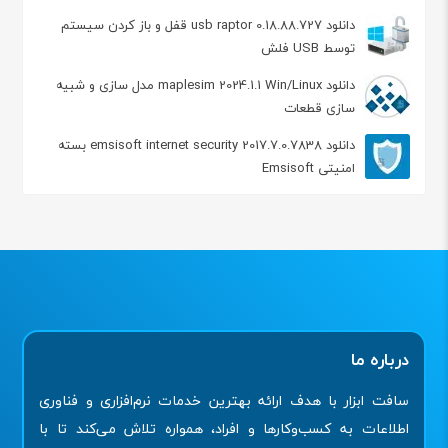
دانلود usb raptor 0.18.88.727 قفل و باز کردن سیستم
توسط USB فلش
دانلود maplesim 2024.1.1 Win/Linux مدل سازی و شبیه
سازی قطعات
دانلود emsisoft internet security 2017.7.0.7838 بسته
امنیتی Emsisoft
درباره ما
سافت ابزار با هدف ارائه بهترین خدمات نرم‌افزاری و فناوری
اطلاعات به کسب‌وکارها و افراد، همواره تلاش می‌کند تا با