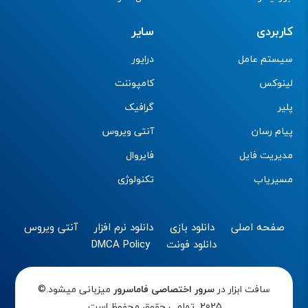
کاربردی
سایر
سیستم عامل
درایور
لینوکس
کامپوننت
پلیر
گرافیک
پیام رسان
آنتی ویروس
مدیریت فایل
فایروال
مسیریاب
تکنولوژی
صفحه اصلی
دانلود بازی
دانلود نرم افزار
آنتی ویروس
دانلود فونت
DMCA Policy
سافت ابزار در
سرور اختصاصی
فاماسرور
میزبانی میشود.©
2025 تمامی حقوق محفوظ است.