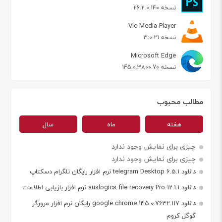
نسخه 26.2.0.140
Vlc Media Player
نسخه 3.0.21
Microsoft Edge
نسخه 145.0.3800.70
مطالب محبوب
هفته
ماه
سال
چیزی برای نمایش وجود ندارد
چیزی برای نمایش وجود ندارد
دانلود telegram Desktop 6.5.1 نرم افزار رایگان تلگرام دسکتاپ
دانلود auslogics file recovery Pro 12.1.1 نرم افزار بازیابی اطلاعات
دانلود google chrome 145.0.7632.117 رایگان نرم افزار مرورگر
گوگل کروم