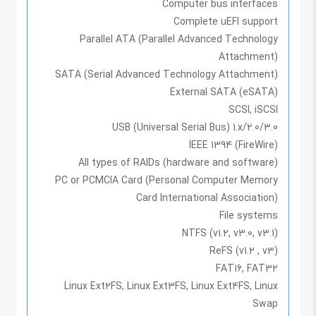
Computer bus interfaces
Complete uEFI support
Parallel ATA (Parallel Advanced Technology
Attachment)
SATA (Serial Advanced Technology Attachment)
External SATA (eSATA)
SCSI, iSCSI
USB (Universal Serial Bus) 1.x/2.0/3.0
IEEE 1394 (FireWire)
All types of RAIDs (hardware and software)
PC or PCMCIA Card (Personal Computer Memory
Card International Association)
File systems
NTFS (v1.2, v3.0, v3.1)
ReFS (v1.2 , v3)
FAT16, FAT32
Linux Ext2FS, Linux Ext3FS, Linux Ext4FS, Linux
Swap