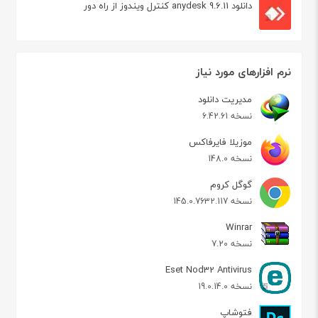
دانلود anydesk 9.6.11 کنترل ویندوز از راه دور
نرم افزارهای مورد نیاز
مدیریت دانلود
نسخه 6.42.61
موزیلا فایرفاکس
نسخه 148.0
گوگل کروم
نسخه 145.0.7632.117
Winrar
نسخه 7.20
Eset Nod32 Antivirus
نسخه 19.0.14.0
فتوشاپ