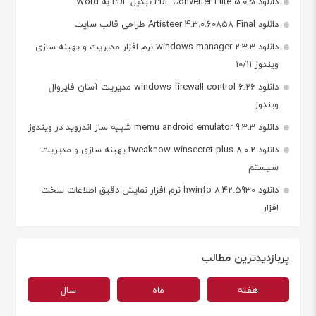
دانلود PDF Converter Elite 5.0.5 تبدیل PDF به Word
دانلود Artisteer 4.3.0.60858 Final طراحی قالب سایت
دانلود windows manager 2.3.3 نرم افزار مدیریت و بهینه سازی
ویندوز 10/11
دانلود windows firewall control 6.26 مدیریت آسان فایروال
ویندوز
دانلود memu android emulator 9.3.3 شبیه ساز اندروید در ویندوز
دانلود tweaknow winsecret plus 8.0.2 بهینه سازی و مدیریت
سیستم
دانلود hwinfo 8.42.5930 نرم افزار نمایش دقیق اطلاعات سخت
افزار
پربازدیدترین مطالب
هفته
ماه
سال