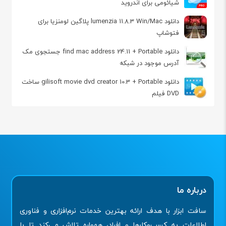
شیائومی برای اندروید
دانلود lumenzia 11.8.3 Win/Mac پلاگین لومنزیا برای
فتوشاپ
دانلود find mac address 24.11 + Portable جستجوی مک
آدرس موجود در شبکه
دانلود gilisoft movie dvd creator 10.3 + Portable ساخت
DVD فیلم
درباره ما
سافت ابزار با هدف ارائه بهترین خدمات نرم‌افزاری و فناوری
اطلاعات به کسب‌وکارها و افراد، همواره تلاش می‌کند تا با