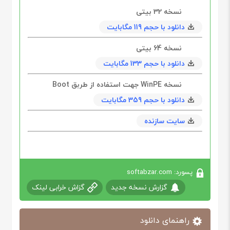
نسخه 32 بیتی
دانلود با حجم 119 مگابايت
نسخه 64 بیتی
دانلود با حجم 133 مگابايت
نسخه WinPE جهت استفاده از طربق Boot
دانلود با حجم 359 مگابايت
سایت سازنده
پسورد: softabzar.com
گزارش نسخه جدید
گزاش خرابی لینک
راهنمای دانلود