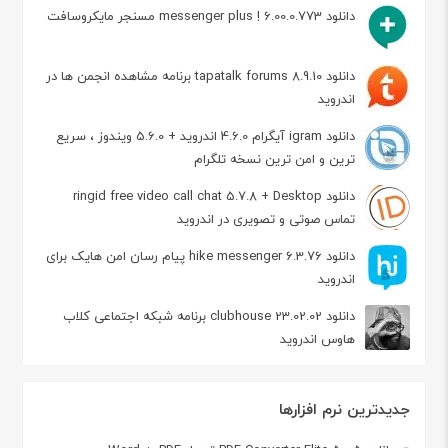
دانلود messenger plus ! 6.00.0.773 مسنجر مایکروسافت
دانلود tapatalk forums 8.9.10 برنامه مشاهده انجمن ها در
اندروید
دانلود igram آیگرام 4.6.0 اندروید + 5.6.0 ویندوز ، سریع
ترین و امن ترین نسخه تلگرام
دانلود ringid free video call chat 5.7.8 + Desktop
تماس صوتی و تصویری در اندروید
دانلود hike messenger 6.3.76 پیام‌ رسان‌ امن هایک برای
اندروید
دانلود clubhouse 23.02.02 برنامه شبکه اجتماعی کلاب
هاوس اندروید
جدیدترین نرم افزارها