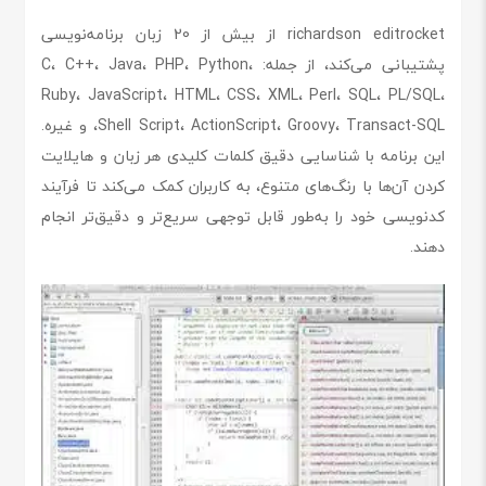
richardson editrocket از بیش از 20 زبان برنامه‌نویسی
پشتیبانی می‌کند، از جمله: C، C++، Java، PHP، Python،
Ruby، JavaScript، HTML، CSS، XML، Perl، SQL، PL/SQL،
Shell Script، ActionScript، Groovy، Transact-SQL، و غیره.
این برنامه با شناسایی دقیق کلمات کلیدی هر زبان و هایلایت
کردن آن‌ها با رنگ‌های متنوع، به کاربران کمک می‌کند تا فرآیند
کدنویسی خود را به‌طور قابل توجهی سریع‌تر و دقیق‌تر انجام
دهند.