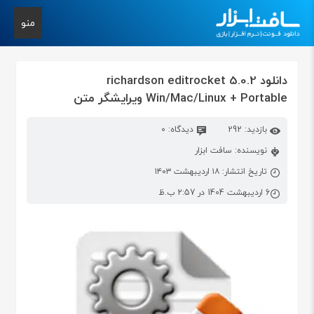
منو
دانلود richardson editrocket 5.0.2
Win/Mac/Linux + Portable ویرایشگر متن
بازدید: 292
دیدگاه: 0
نویسنده: سافت ابزار
تاریخ انتشار: ۱۸ اردیبهشت ۱۴۰۳
6 اردیبهشت 1404 در 2:57 ب.ظ