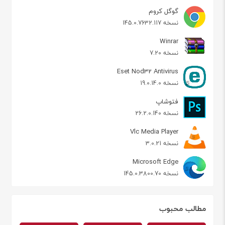
گوگل کروم
نسخه 145.0.7632.117
Winrar
نسخه 7.20
Eset Nod32 Antivirus
نسخه 19.0.14.0
فتوشاپ
نسخه 26.2.0.140
Vlc Media Player
نسخه 3.0.21
Microsoft Edge
نسخه 145.0.3800.70
مطالب محبوب