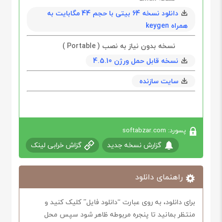
دانلود نسخه 64 بیتی با حجم 44 مگابايت به
همراه keygen
نسخه بدون نیاز به نصب ( Portable )
نسخه قابل حمل ورژن 4.5.10
سایت سازنده
پسورد: softabzar.com
گزارش نسخه جدید
گزاش خرابی لینک
راهنمای دانلود
برای دانلود، به روی عبارت “دانلود فایل” کلیک کنید و
منتظر بمانید تا پنجره مربوطه ظاهر شود سپس محل