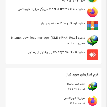
مرورگر گوگل کروم
دانلود mozilla firefox 148.0 مرورگر موزیلا فایرفاکس
دانلود نرم افزار winrar 7.20 وین رار
دانلود internet download manager (IDM) 6.42.61 Retail
مدیریت دانلود
دانلود anydesk 9.6.11 کنترل ویندوز از راه دور
نرم افزارهای مورد نیاز
مدیریت دانلود
نسخه 6.42.61
موزیلا فایرفاکس
نسخه 148.0