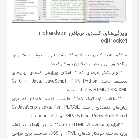
ویژگی‌های کلیدی نرم‌افزار richardson
editrocket
– **هایلایت کردن نحو کدها**: پشتیبانی از بیش از 20 زبان
برنامه‌نویسی و هایلایت کردن خودکار کدها.
– **ویرایشگر حرفه‌ای کد**: امکان ویرایش کدهای زبان‌های
مختلف مانند C، C++، Java، JavaScript، PHP، Python،
Ruby، HTML، CSS، XML، و غیره.
– **ساخت اتوماتیک کد**: قابلیت تولید خودکار کد برای
زبان‌های متعددی از جمله C، JavaScript، Java، Perl، PL/SQL،
PHP، Python، Ruby، Shell Script، و Transact-SQL.
– **ابزارهای ساخت کد HTML و CSS**: دارای ابزارهای قدرتمند
برای ساخت خودکار کدهای HTML و CSS، مناسب برای طراحی