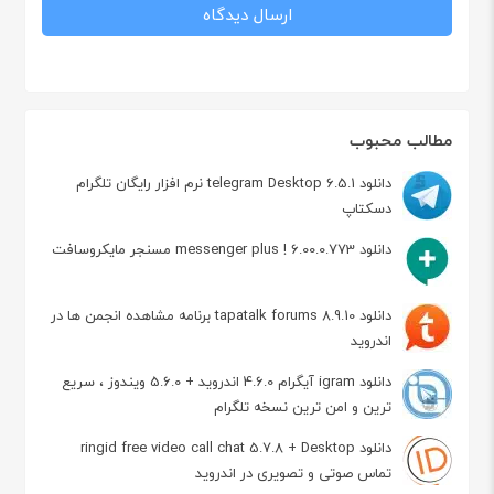
مطالب محبوب
دانلود telegram Desktop 6.5.1 نرم افزار رایگان تلگرام
دسکتاپ
دانلود messenger plus ! 6.00.0.773 مسنجر مایکروسافت
دانلود tapatalk forums 8.9.10 برنامه مشاهده انجمن ها در
اندروید
دانلود igram آیگرام 4.6.0 اندروید + 5.6.0 ویندوز ، سریع
ترین و امن ترین نسخه تلگرام
دانلود ringid free video call chat 5.7.8 + Desktop
تماس صوتی و تصویری در اندروید