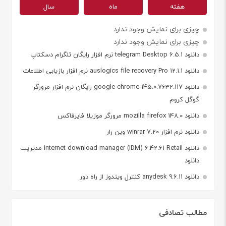
هفته
ماه
سال
چیزی برای نمایش وجود ندارد
چیزی برای نمایش وجود ندارد
دانلود telegram Desktop 6.5.1 نرم افزار رایگان تلگرام دسکتاپ
دانلود auslogics file recovery Pro 12.1.1 نرم افزار بازیابی اطلاعات
دانلود google chrome 145.0.7632.117 رایگان نرم افزار مرورگر
گوگل کروم
دانلود mozilla firefox 148.0 مرورگر موزیلا فایرفاکس
دانلود نرم افزار winrar 7.20 وین رار
دانلود internet download manager (IDM) 6.42.61 Retail مدیریت
دانلود
دانلود anydesk 9.6.11 کنترل ویندوز از راه دور
مطالب تصادفی