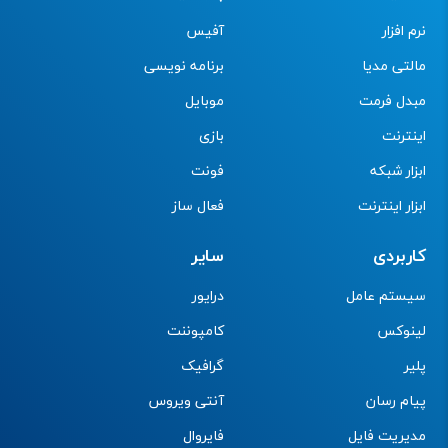
نرم افزار
آفیس
مالتی مدیا
برنامه نویسی
مبدل فرمت
موبایل
اینترنت
بازی
ابزار شبکه
فونت
ابزار اینترنت
فعال ساز
کاربردی
سایر
سیستم عامل
درایور
لینوکس
کامپوننت
پلیر
گرافیک
پیام رسان
آنتی ویروس
مدیریت فایل
فایروال