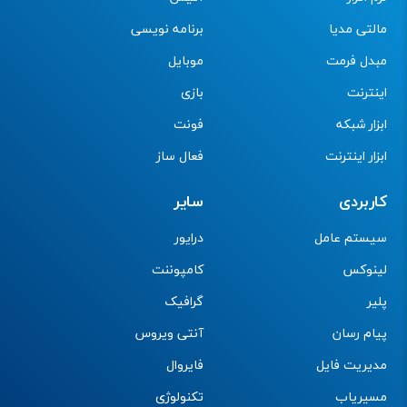
مالتی مدیا
برنامه نویسی
مبدل فرمت
موبایل
اینترنت
بازی
ابزار شبکه
فونت
ابزار اینترنت
فعال ساز
کاربردی
سایر
سیستم عامل
درایور
لینوکس
کامپوننت
پلیر
گرافیک
پیام رسان
آنتی ویروس
مدیریت فایل
فایروال
مسیریاب
تکنولوژی