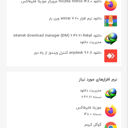
دانلود mozilla firefox 148.0 مرورگر موزیلا فایرفاکس
دانلود نرم افزار winrar 7.20 وین رار
دانلود internet download manager (IDM) 6.42.61 Retail
مدیریت دانلود
دانلود anydesk 9.6.11 کنترل ویندوز از راه دور
نرم افزارهای مورد نیاز
مدیریت دانلود
نسخه 6.42.61
موزیلا فایرفاکس
نسخه 148.0
گوگل کروم