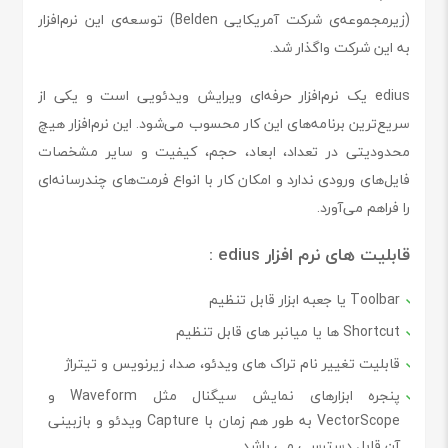
(زیرمجموعه‌ی شرکت آمریکایی Belden) توسعه‌ی این نرم‌افزار
به این شرکت واگذار شد.
edius یک نرم‌افزار حرفه‌ای ویرایش ویدئویی است و یکی از
سریع‌ترین برنامه‌های این کار محسوب می‌شود. این نرم‌افزار هیچ
محدودیتی در تعداد، ابعاد، حجم، کیفیت و سایر مشخصات
فایل‌های ورودی ندارد و امکان کار با انواع فرمت‌های چندرسانه‌ای
را فراهم می‌آورد.
قابلیت های نرم افزار
edius :
Toolbar يا جعبه ابزار قابل تنظیم
Shortcut ها یا ميانبر های قابل تنظیم
قابلیت تغییر نام تراک های ویدئو، صدا، زيرنويس و تيتراژ
پنجره ابزارهای نمايش سيگنال مثل Waveform و
VectorScope به طور هم زمان با Capture ویدئو و بازبينی
آن قابل دسترسی می باشد