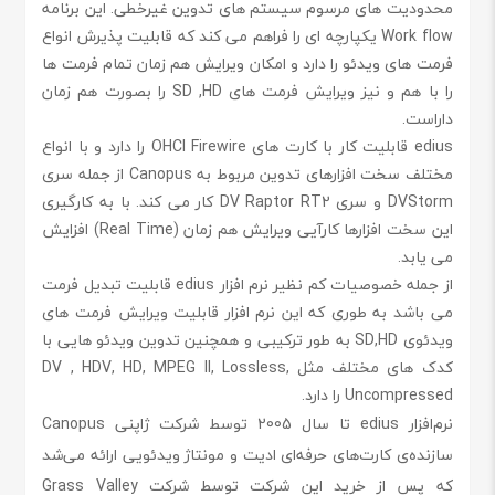
محدودیت های مرسوم سیستم های تدوین غیرخطی. این برنامه
Work flow یکپارچه ای را فراهم می کند که قابلیت پذیرش انواع
فرمت های ویدئو را دارد و امکان ویرایش هم زمان تمام فرمت ها
را با هم و نیز ویرایش فرمت های SD ,HD را بصورت هم زمان
داراست.
edius قابلیت کار با کارت های OHCI Firewire را دارد و با انواع
مختلف سخت افزارهای تدوین مربوط به Canopus از جمله سری
DVStorm و سری DV Raptor RT2 کار می کند. با به کارگیری
این سخت افزارها کارآیی ویرایش هم زمان (Real Time) افزایش
می یابد.
از جمله خصوصیات کم نظیر نرم افزار edius قابلیت تبدیل فرمت
می باشد به طوری که این نرم افزار قابلیت ویرایش فرمت های
ویدئوی SD,HD به طور ترکیبی و همچنین تدوین ویدئو هایی با
کدک های مختلف مثل DV , HDV, HD, MPEG II, Lossless,
Uncompressed را دارد.
نرم‌افزار edius تا سال 2005 توسط شرکت ژاپنی Canopus
سازنده‌ی کارت‌های حرفه‌ای ادیت و مونتاژ ویدئویی ارائه می‌شد
که پس از خرید این شرکت توسط شرکت Grass Valley