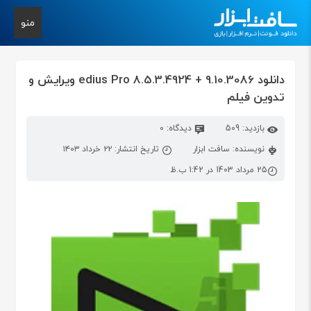
منو
دانلود edius Pro 8.5.3.4924 + 9.10.3086 ویرایش و
تدوین فیلم
بازدید: 509
دیدگاه: 0
نویسنده: سافت ابزار
تاریخ انتشار: ۲۲ خرداد ۱۴۰۳
25 مرداد 1403 در 1:42 ب.ظ