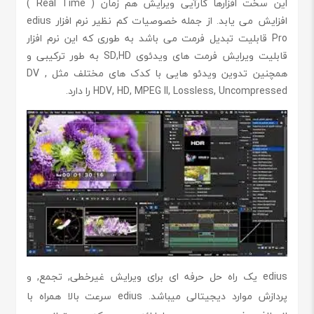
این سخت افزارها کارآیی ويرايش هم زمان ( Real Time )
افزایش می یابد. از جمله خصوصیات کم نظیر نرم افزار edius
Pro قابلیت تبدیل فرمت می باشد به طوری که این نرم افزار
قابلیت ويرايش فرمت های ویدئوی SD,HD به طور ترکیبی و
همچنین تدوين ویدئو هایی با کدک های مختلف مثل DV ,
HDV, HD, MPEG II, Lossless, Uncompressed را دارد.
edius یک راه حل حرفه ای برای ویرایش غیرخطی, تجمع, و
پردازش موارد دیجیتالی میباشد. edius سرعت بالا همراه با