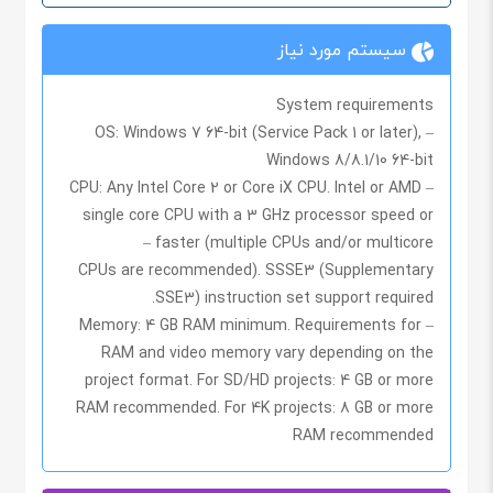
سیستم مورد نیاز
System requirements
OS:
Windows 7 64-bit (Service Pack 1 or later),
–
Windows 8/8.1/10 64-bit
CPU:
Any Intel Core 2 or Core iX CPU. Intel or AMD
–
single core CPU with a 3 GHz processor speed or
faster (multiple CPUs and/or multicore –
CPUs are recommended). SSSE3 (Supplementary
SSE3) instruction set support required.
– Memory: 4 GB RAM minimum. Requirements for
RAM and video memory vary depending on the
project format. For SD/HD projects: 4 GB or more
RAM recommended. For 4K projects: 8 GB or more
RAM recommended