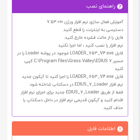
راهنمای نصب
آموزش فعال سازی نرم افزار ورژن 7.53.010
دسترسی به اینترنت را
قطع کنید.
فایل را از حالت فشرده خارج کنید.
نرم افزار را نصب کنید ، اما اجرا
نکنید
فایل
LOADER_753_V4.exe
موجود در پوشه
Loader
را در
مسیر
C:\Program Files\Grass Valley\EDIUS 7
کپی
کنید
فایل
LOADER_753_V4.exe
را اجرا کنید تا آیکون جدید
نرم افزار
EDIUS_7_Loader
در دسکتاپ شاخته شود.
فقط از طریق
EDIUS_7_Loader
جدید برای اجرای نرم افزار
اقدام کنید و آیکون قدیمی نرم افزار در داخل دسکتاپ را
حذف کنید.
اطلاعات فایل