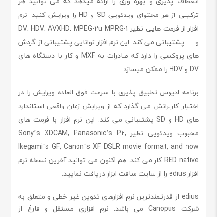
انعطاف پذیری و بهره وری را ارائه میدهد که می توانید هر
ترکیبی از هر محتوای ویدئویی SD و HD را ویرایش کنید. نرم
افزار از فرمت هایی نظیر DV, HDV, AVXHD, MPEG-2u MPRG-1
و … پشتیبانی می کند. این نرم افزار توانایی پشتیبانی از گردش
های پروکسی را دارد که صادرات به MXF و کار با دستگاه های
DV و HDV را ممکن میسازد.
برنامه ادیوس تطبیق پذیری با سرعت فوق العاده ویرایش را در
اختیار کاربرانش می گذارد که از ویرایش زمان واقعی استاندارد
های HD و SD پشتیبانی می کند. این نرم افزار با فرمت های
محبوب ویدئویی نظیر Sony’s XDCAM, Panasonic’s P2,
Ikegami’s GF, Canon’s XF DSLR movie format, and now
RED native کار می کند. هم اکنون می توانید آخرین نسخه نرم
افزار edius را از سایت سافت ابزار دریافت نمایید.
edius از قدرتمندترین نرم افزارهای تدوین غیر خطی و متعلق به
شرکت Canopus می باشد. نرم افزاری مستقل و فارغ از