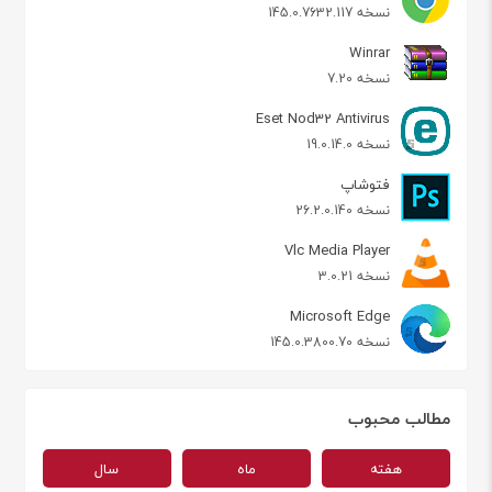
نسخه 145.0.7632.117
Winrar
نسخه 7.20
Eset Nod32 Antivirus
نسخه 19.0.14.0
فتوشاپ
نسخه 26.2.0.140
Vlc Media Player
نسخه 3.0.21
Microsoft Edge
نسخه 145.0.3800.70
مطالب محبوب
هفته
ماه
سال