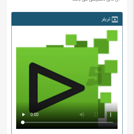
تریلر