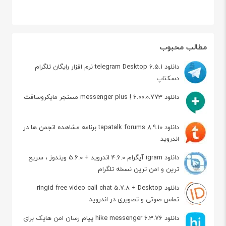
مطالب محبوب
دانلود telegram Desktop 6.5.1 نرم افزار رایگان تلگرام
دسکتاپ
دانلود messenger plus ! 6.00.0.773 مسنجر مایکروسافت
دانلود tapatalk forums 8.9.10 برنامه مشاهده انجمن ها در
اندروید
دانلود igram آیگرام 4.6.0 اندروید + 5.6.0 ویندوز ، سریع
ترین و امن ترین نسخه تلگرام
دانلود ringid free video call chat 5.7.8 + Desktop
تماس صوتی و تصویری در اندروید
دانلود hike messenger 6.3.76 پیام‌ رسان‌ امن هایک برای