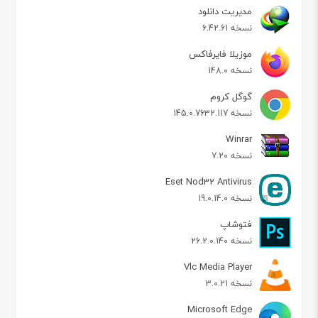
مدیریت دانلود
نسخه 6.42.61
موزیلا فایرفاکس
نسخه 148.0
گوگل کروم
نسخه 145.0.7632.117
Winrar
نسخه 7.20
Eset Nod32 Antivirus
نسخه 19.0.14.0
فتوشاپ
نسخه 26.2.0.140
Vlc Media Player
نسخه 3.0.21
Microsoft Edge