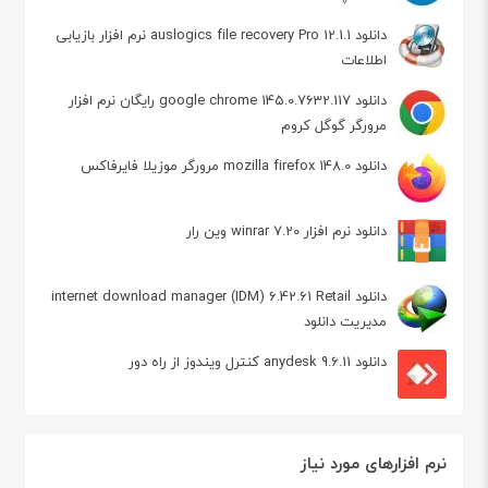
دانلود auslogics file recovery Pro 12.1.1 نرم افزار بازیابی
اطلاعات
دانلود google chrome 145.0.7632.117 رایگان نرم افزار
مرورگر گوگل کروم
دانلود mozilla firefox 148.0 مرورگر موزیلا فایرفاکس
دانلود نرم افزار winrar 7.20 وین رار
دانلود internet download manager (IDM) 6.42.61 Retail
مدیریت دانلود
دانلود anydesk 9.6.11 کنترل ویندوز از راه دور
نرم افزارهای مورد نیاز