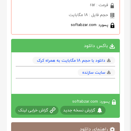
فرمت : rar
حجم فایل : 18 مگابایت
پسورد: softabzar.com
باکس دانلود
دانلود با حجم 18 مگابايت به همراه کرک
سایت سازنده
پسورد: softabzar.com
گزارش نسخه جدید
گزاش خرابی لینک
راهنمای دانلود