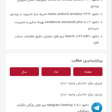
ویندوز
دانلود memu android emulator 9.3.3 شبیه ساز اندروید در ویندوز
دانلود tweaknow winsecret plus 8.0.2 بهینه سازی و مدیریت
سیستم
دانلود hwinfo 8.42.5930 نرم افزار نمایش دقیق اطلاعات سخت
افزار
پربازدیدترین مطالب
هفته
ماه
سال
چیزی برای نمایش وجود ندارد
چیزی برای نمایش وجود ندارد
دانلود telegram Desktop 6.5.1 نرم افزار رایگان تلگرام
دسکتاپ