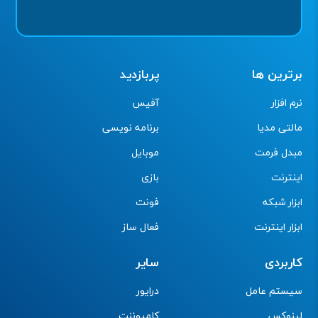
برترین ها
پربازدید
نرم افزار
آفیس
مالتی مدیا
برنامه نویسی
مبدل فرمت
موبایل
اینترنت
بازی
ابزار شبکه
فونت
ابزار اینترنت
فعال ساز
کاربردی
سایر
سیستم عامل
درایور
لینوکس
کامپوننت