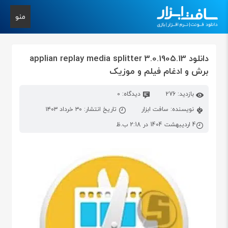
منو
دانلود applian replay media splitter 3.0.1905.13
برش و ادغام فیلم و موزیک
بازدید: 276
دیدگاه: 0
نویسنده: سافت ابزار
تاریخ انتشار: ۳۰ خرداد ۱۴۰۳
4 اردیبهشت 1404 در 2:18 ب.ظ