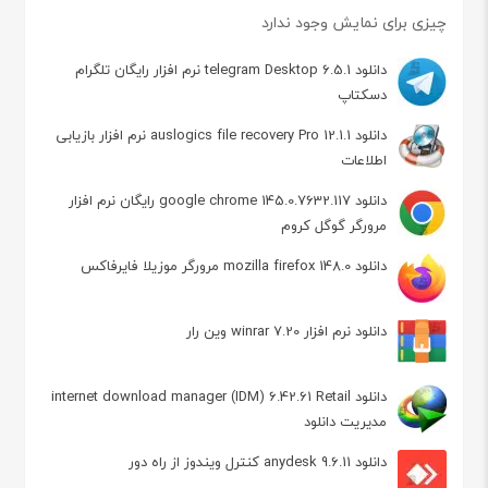
چیزی برای نمایش وجود ندارد
دانلود telegram Desktop 6.5.1 نرم افزار رایگان تلگرام
دسکتاپ
دانلود auslogics file recovery Pro 12.1.1 نرم افزار بازیابی
اطلاعات
دانلود google chrome 145.0.7632.117 رایگان نرم افزار
مرورگر گوگل کروم
دانلود mozilla firefox 148.0 مرورگر موزیلا فایرفاکس
دانلود نرم افزار winrar 7.20 وین رار
دانلود internet download manager (IDM) 6.42.61 Retail
مدیریت دانلود
دانلود anydesk 9.6.11 کنترل ویندوز از راه دور