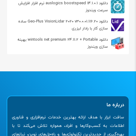
دانلود auslogics boostspeed 14.1.0.1 نرم افزار افزایش
سرعت ویندوز
دانلود Geo-Plus VisionLidar 2020 v30.0.01.116.20 ساده
سازی کار با رادار لیزری
دانلود wintools net premium 24.11.2 + Portable بهینه
سازی ویندوز
درباره ما
سافت ابزار با هدف ارائه بهترین خدمات نرم‌افزاری و فناوری
اطلاعات به کسب‌وکارها و افراد، همواره تلاش می‌کند تا با
بهره‌گیری از جدیدترین تکنولوژی‌ها و راه‌حل‌های نوین، نیازهای