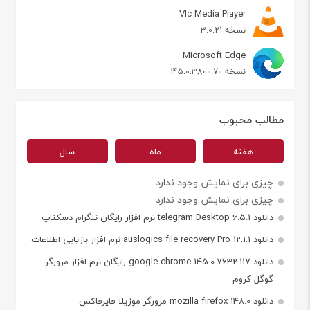
Vlc Media Player
نسخه 3.0.21
Microsoft Edge
نسخه 145.0.3800.70
مطالب محبوب
هفته
ماه
سال
چیزی برای نمایش وجود ندارد
چیزی برای نمایش وجود ندارد
دانلود telegram Desktop 6.5.1 نرم افزار رایگان تلگرام دسکتاپ
دانلود auslogics file recovery Pro 12.1.1 نرم افزار بازیابی اطلاعات
دانلود google chrome 145.0.7632.117 رایگان نرم افزار مرورگر
گوگل کروم
دانلود mozilla firefox 148.0 مرورگر موزیلا فایرفاکس