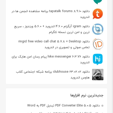
دانلود tapatalk forums 8.9.10 برنامه مشاهده انجمن ها در
اندروید
دانلود igram آیگرام 4.6.0 اندروید + 5.6.0 ویندوز ، سریع
ترین و امن ترین نسخه تلگرام
دانلود ringid free video call chat 5.7.8 + Desktop
تماس صوتی و تصویری در اندروید
دانلود hike messenger 6.3.76 پیام‌ رسان‌ امن هایک برای
اندروید
دانلود clubhouse 23.02.02 برنامه شبکه اجتماعی کلاب
هاوس اندروید
جدیدترین نرم افزارها
دانلود PDF Converter Elite 5.0.5 تبدیل PDF به Word