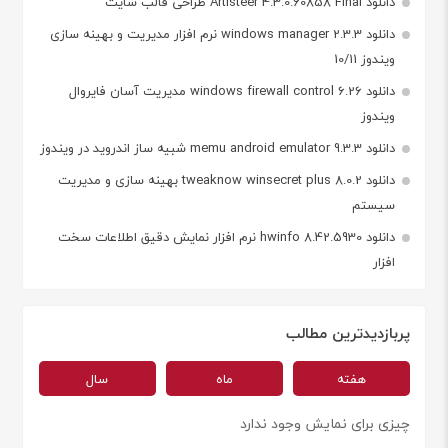
دانلود Artisteer 4.3.0.60858 Final طراحی قالب سایت
دانلود windows manager 2.3.3 نرم افزار مدیریت و بهینه سازی
ویندوز 10/11
دانلود windows firewall control 6.26 مدیریت آسان فایروال
ویندوز
دانلود memu android emulator 9.3.3 شبیه ساز اندروید در ویندوز
دانلود tweaknow winsecret plus 8.0.2 بهینه سازی و مدیریت
سیستم
دانلود hwinfo 8.42.5930 نرم افزار نمایش دقیق اطلاعات سخت
افزار
پربازدیدترین مطالب
هفته
ماه
سال
چیزی برای نمایش وجود ندارد