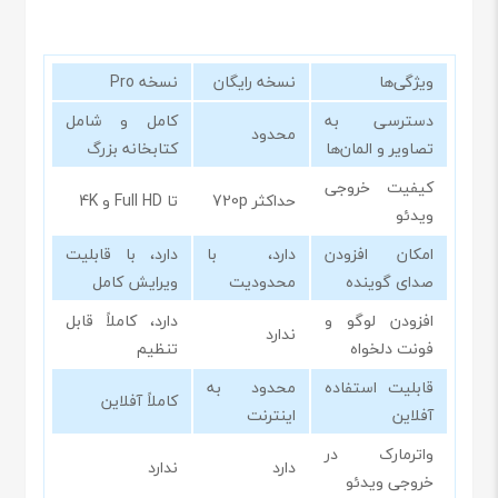
ویژگی‌ها
نسخه رایگان
نسخه Pro
دسترسی به
کامل و شامل
محدود
تصاویر و المان‌ها
کتابخانه بزرگ
کیفیت خروجی
حداکثر 720p
تا Full HD و 4K
ویدئو
امکان افزودن
دارد، با
دارد، با قابلیت
صدای گوینده
محدودیت
ویرایش کامل
افزودن لوگو و
دارد، کاملاً قابل
ندارد
فونت دلخواه
تنظیم
قابلیت استفاده
محدود به
کاملاً آفلاین
آفلاین
اینترنت
واترمارک در
دارد
ندارد
خروجی ویدئو