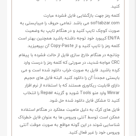
کنید.
کلمه رمز جهت بازگشایی فایل فشرده عبارت
softabzar.com می باشد. تمامی حروف را میبایستی به
صورت کوچک تایپ کنید و در هنگام تایپ به وضعیت
EN/FA کیبورد خود توجه داشته باشید همچنین بهتر است
کلمه رمز را تایپ کنید و از Copy-Paste آن بپرهیزید.
چنانچه در هنگام خارج سازی فایل از حالت فشرده با پیغام
CRC مواجه شدید، در صورتی که کلمه رمز را درست وارد
کرده باشید. فایل به صورت خراب دانلود شده است و می
بایستی مجدداً آن را دانلود کنید. البته فایل های حجیم
دارای قابلیت ریکاوری هستند که با استفاده از نرم افزار
Winrar وارد منو Tools شوید و گزینه Repair را انتخاب
کنید تا مشکل فایل دانلود شده حل شود.
فایل های کرک به دلیل ماهیت عملکرد در هنگام استفاده
ممکن است توسط آنتی ویروس ها به عنوان فایل خطرناک
شناسایی شوند در این گونه مواقع به صورت موقت آنتی
ویروس خود را غیر فعال کنید.