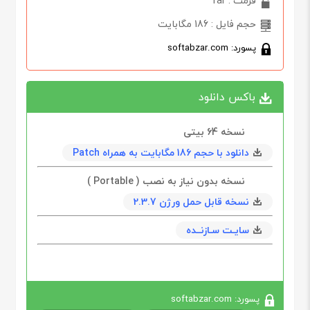
فرمت : rar
حجم فایل : 186 مگابایت
پسورد: softabzar.com
باکس دانلود
نسخه 64 بیتی
دانلود با حجم 186 مگابایت به همراه Patch
نسخه بدون نیاز به نصب ( Portable )
نسخه قابل حمل ورژن 2.3.7
سایـت سـازنــده
پسورد: softabzar.com