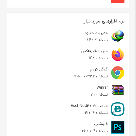
نرم افزارهای مورد نیاز
مدیریت دانلود
نسخه 6.42.61
موزیلا فایرفاکس
نسخه 148.0
گوگل کروم
نسخه 145.0.7632.117
Winrar
نسخه 7.20
Eset Nod32 Antivirus
نسخه 19.0.14.0
فتوشاپ
نسخه 26.2.0.140