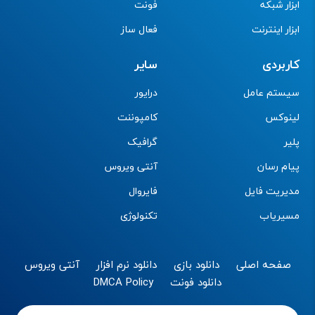
ابزار شبکه
فونت
ابزار اینترنت
فعال ساز
کاربردی
سایر
سیستم عامل
درایور
لینوکس
کامپوننت
پلیر
گرافیک
پیام رسان
آنتی ویروس
مدیریت فایل
فایروال
مسیریاب
تکنولوژی
صفحه اصلی
دانلود بازی
دانلود نرم افزار
آنتی ویروس
دانلود فونت
DMCA Policy