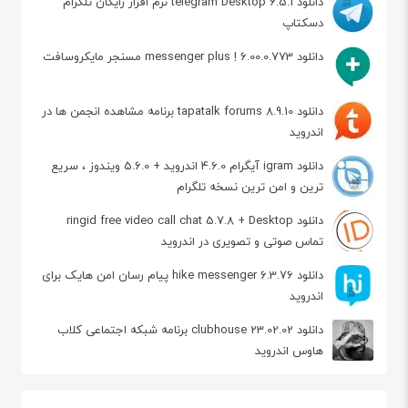
دانلود telegram Desktop 6.5.1 نرم افزار رایگان تلگرام
دسکتاپ
دانلود messenger plus ! 6.00.0.773 مسنجر مایکروسافت
دانلود tapatalk forums 8.9.10 برنامه مشاهده انجمن ها در
اندروید
دانلود igram آیگرام 4.6.0 اندروید + 5.6.0 ویندوز ، سریع
ترین و امن ترین نسخه تلگرام
دانلود ringid free video call chat 5.7.8 + Desktop
تماس صوتی و تصویری در اندروید
دانلود hike messenger 6.3.76 پیام‌ رسان‌ امن هایک برای
اندروید
دانلود clubhouse 23.02.02 برنامه شبکه اجتماعی کلاب
هاوس اندروید