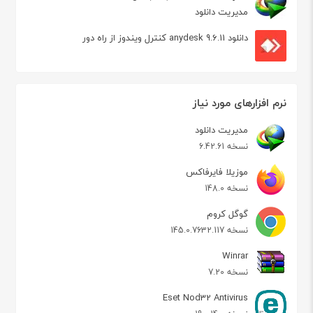
مدیریت دانلود
دانلود anydesk 9.6.11 کنترل ویندوز از راه دور
نرم افزارهای مورد نیاز
مدیریت دانلود
نسخه 6.42.61
موزیلا فایرفاکس
نسخه 148.0
گوگل کروم
نسخه 145.0.7632.117
Winrar
نسخه 7.20
Eset Nod32 Antivirus