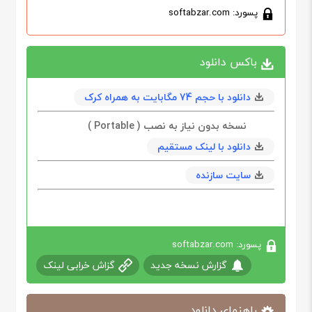
پسورد: softabzar.com
باکس دانلود
دانلود با حجم 74 مگابايت به همراه کرک
نسخه بدون نیاز به نصب ( Portable )
دانلود با لینک مستقیم
سایت سازنده
پسورد: softabzar.com
گزارش نسخه جدید
گزاش خرابی لینک
راهنمای دانلود