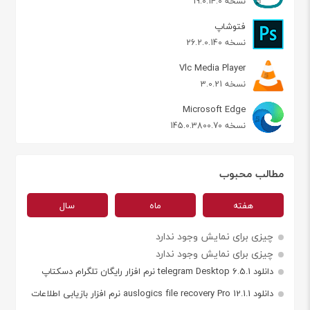
نسخه 19.0.14.0
فتوشاپ
نسخه 26.2.0.140
Vlc Media Player
نسخه 3.0.21
Microsoft Edge
نسخه 145.0.3800.70
مطالب محبوب
هفته
ماه
سال
چیزی برای نمایش وجود ندارد
چیزی برای نمایش وجود ندارد
دانلود telegram Desktop 6.5.1 نرم افزار رایگان تلگرام دسکتاپ
دانلود auslogics file recovery Pro 12.1.1 نرم افزار بازیابی اطلاعات