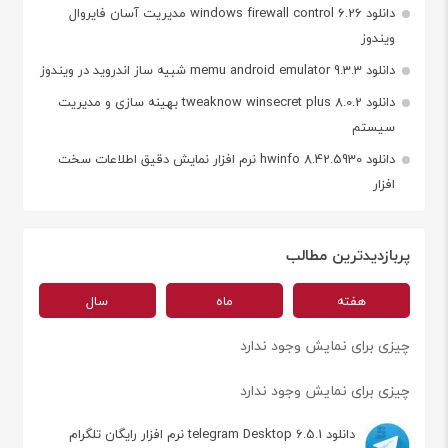
دانلود windows firewall control 6.26 مدیریت آسان فایروال
ویندوز
دانلود memu android emulator 9.3.3 شبیه ساز اندروید در ویندوز
دانلود tweaknow winsecret plus 8.0.2 بهینه سازی و مدیریت
سیستم
دانلود hwinfo 8.42.5930 نرم افزار نمایش دقیق اطلاعات سخت
افزار
پربازدیدترین مطالب
هفته
ماه
سال
چیزی برای نمایش وجود ندارد
چیزی برای نمایش وجود ندارد
دانلود telegram Desktop 6.5.1 نرم افزار رایگان تلگرام