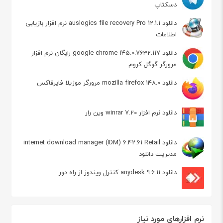
دسکتاپ
دانلود auslogics file recovery Pro 12.1.1 نرم افزار بازیابی
اطلاعات
دانلود google chrome 145.0.7632.117 رایگان نرم افزار
مرورگر گوگل کروم
دانلود mozilla firefox 148.0 مرورگر موزیلا فایرفاکس
دانلود نرم افزار winrar 7.20 وین رار
دانلود internet download manager (IDM) 6.42.61 Retail
مدیریت دانلود
دانلود anydesk 9.6.11 کنترل ویندوز از راه دور
نرم افزارهای مورد نیاز