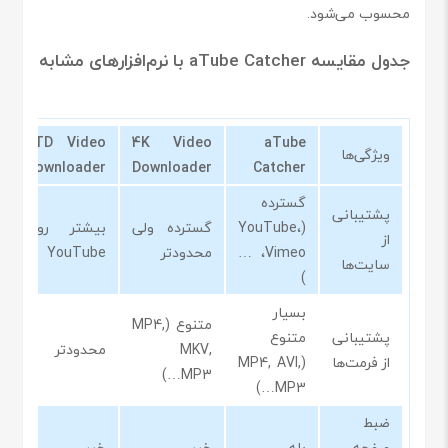
محسوب می‌شود.
جدول مقایسه aTube Catcher با نرم‌افزارهای مشابه
YTD Video
4K Video
aTube
ویژگی‌ها
Downloader
Downloader
Catcher
گسترده
پشتیبانی
(YouTube،
گسترده ولی
بیشتر روی
از
Vimeo، …
محدودتر
YouTube
سایت‌ها
)
بسیار
متنوع (MP4,
پشتیبانی
متنوع
MKV,
محدودتر
از فرمت‌ها
(MP4, AVI,
MP3…)
MP3…)
ضبط
صفحه
بله
خیر
خیر