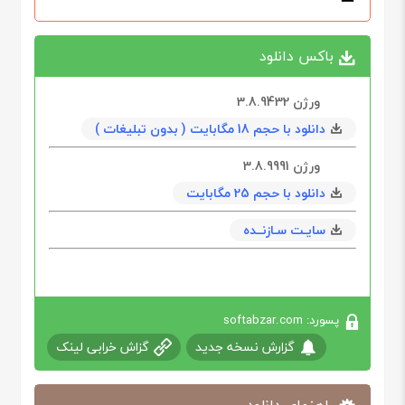
باکس دانلود
ورژن 3.8.9432
دانلود با حجم 18 مگابايت ( بدون تبلیغات )
ورژن 3.8.9991
دانلود با حجم 25 مگابايت
سایـت سـازنــده
پسورد: softabzar.com
گزارش نسخه جدید
گزاش خرابی لینک
راهنمای دانلود