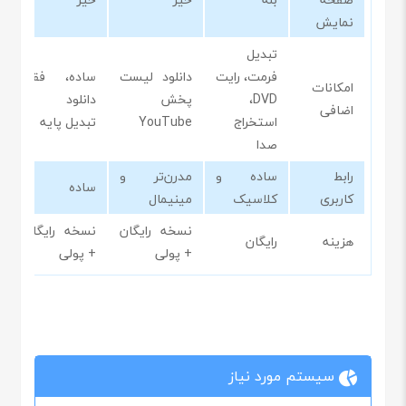
نمایش
تبدیل
فرمت، رایت
دانلود لیست
ساده، فقط
امکانات
DVD،
پخش
دانلود و
اضافی
استخراج
YouTube
تبدیل پایه
صدا
رابط
ساده و
مدرن‌تر و
ساده
کاربری
کلاسیک
مینیمال
نسخه رایگان
نسخه رایگان
هزینه
رایگان
+ پولی
+ پولی
سیستم مورد نیاز