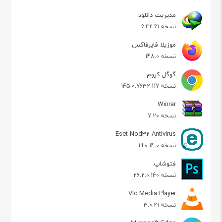
مدیریت دانلود
نسخه 6.42.61
موزیلا فایرفاکس
نسخه 148.0
گوگل کروم
نسخه 145.0.7632.117
Winrar
نسخه 7.20
Eset Nod32 Antivirus
نسخه 19.0.14.0
فتوشاپ
نسخه 26.2.0.140
Vlc Media Player
نسخه 3.0.21