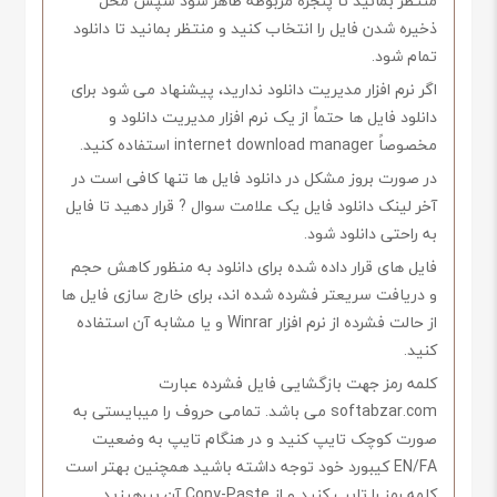
منتظر بمانید تا پنجره مربوطه ظاهر شود سپس محل
ذخیره شدن فایل را انتخاب کنید و منتظر بمانید تا دانلود
تمام شود.
اگر نرم افزار مدیریت دانلود ندارید، پیشنهاد می شود برای
دانلود فایل ها حتماً از یک نرم افزار مدیریت دانلود و
مخصوصاً internet download manager استفاده کنید.
در صورت بروز مشکل در دانلود فایل ها تنها کافی است در
آخر لینک دانلود فایل یک علامت سوال ? قرار دهید تا فایل
به راحتی دانلود شود.
فایل های قرار داده شده برای دانلود به منظور کاهش حجم
و دریافت سریعتر فشرده شده اند، برای خارج سازی فایل ها
از حالت فشرده از نرم افزار Winrar و یا مشابه آن استفاده
کنید.
کلمه رمز جهت بازگشایی فایل فشرده عبارت
softabzar.com می باشد. تمامی حروف را میبایستی به
صورت کوچک تایپ کنید و در هنگام تایپ به وضعیت
EN/FA کیبورد خود توجه داشته باشید همچنین بهتر است
کلمه رمز را تایپ کنید و از Copy-Paste آن بپرهیزید.