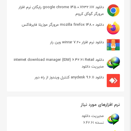
دانلود google chrome 145.0.7632.117 رایگان نرم افزار
مرورگر گوگل کروم
دانلود mozilla firefox 148.0 مرورگر موزیلا فایرفاکس
دانلود نرم افزار winrar 7.20 وین رار
دانلود internet download manager (IDM) 6.42.61 Retail
مدیریت دانلود
دانلود anydesk 9.6.11 کنترل ویندوز از راه دور
نرم افزارهای مورد نیاز
مدیریت دانلود
نسخه 6.42.61