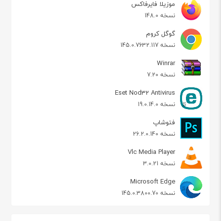
موزیلا فایرفاکس
نسخه 148.0
گوگل کروم
نسخه 145.0.7632.117
Winrar
نسخه 7.20
Eset Nod32 Antivirus
نسخه 19.0.14.0
فتوشاپ
نسخه 26.2.0.140
Vlc Media Player
نسخه 3.0.21
Microsoft Edge
نسخه 145.0.3800.70