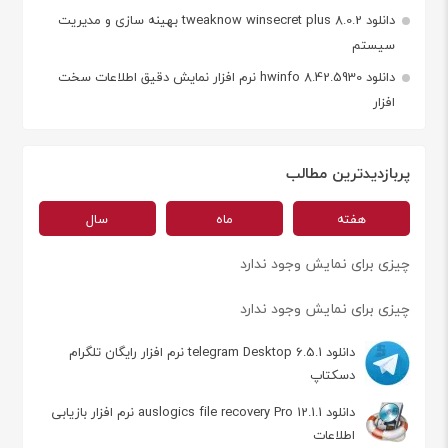
دانلود tweaknow winsecret plus 8.0.2 بهینه سازی و مدیریت
سیستم
دانلود hwinfo 8.42.5930 نرم افزار نمایش دقیق اطلاعات سخت
افزار
پربازدیدترین مطالب
هفته
ماه
سال
چیزی برای نمایش وجود ندارد
چیزی برای نمایش وجود ندارد
دانلود telegram Desktop 6.5.1 نرم افزار رایگان تلگرام
دسکتاپ
دانلود auslogics file recovery Pro 12.1.1 نرم افزار بازیابی
اطلاعات