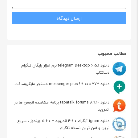
مطالب محبوب
دانلود telegram Desktop 6.5.1 نرم افزار رایگان تلگرام
دسکتاپ
دانلود messenger plus ! 6.00.0.773 مسنجر مایکروسافت
دانلود tapatalk forums 8.9.10 برنامه مشاهده انجمن ها در
اندروید
دانلود igram آیگرام 4.6.0 اندروید + 5.6.0 ویندوز ، سریع
ترین و امن ترین نسخه تلگرام