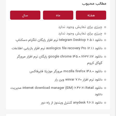
مطالب محبوب
هفته
ماه
سال
چیزی برای نمایش وجود ندارد
چیزی برای نمایش وجود ندارد
دانلود telegram Desktop 6.5.1 نرم افزار رایگان تلگرام دسکتاپ
دانلود auslogics file recovery Pro 12.1.1 نرم افزار بازیابی اطلاعات
دانلود google chrome 145.0.7632.117 رایگان نرم افزار مرورگر
گوگل کروم
دانلود mozilla firefox 148.0 مرورگر موزیلا فایرفاکس
دانلود نرم افزار winrar 7.20 وین رار
دانلود internet download manager (IDM) 6.42.61 Retail مدیریت
دانلود
دانلود anydesk 9.6.11 کنترل ویندوز از راه دور