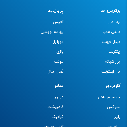
برترین ها
پربازدید
نرم افزار
آفیس
مالتی مدیا
برنامه نویسی
مبدل فرمت
موبایل
اینترنت
بازی
ابزار شبکه
فونت
ابزار اینترنت
فعال ساز
کاربردی
سایر
سیستم عامل
درایور
لینوکس
کامپوننت
پلیر
گرافیک
پیام رسان
آنتی ویروس