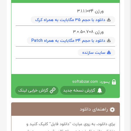
ورژن 3.1.1.1024
دانلود با حجم 35 مگابايت به همراه کرک
ورژن 3.0.50.708
دانلود با حجم 34 مگابايت به همراه Patch
سایت سازنده
پسورد: softabzar.com
گزارش نسخه جدید
گزاش خرابی لینک
راهنمای دانلود
برای دانلود، به روی عبارت “دانلود فایل” کلیک کنید و