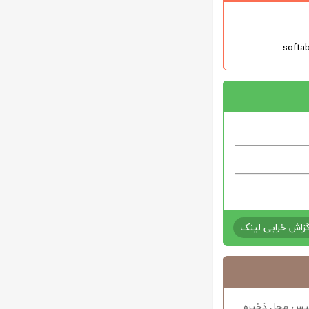
زاش خرابی لینک
د سپس محل ذخیره