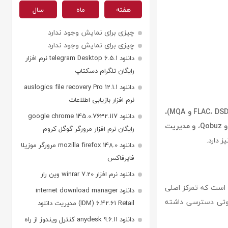
هفته
ماه
سال
چیزی برای نمایش وجود ندارد
چیزی برای نمایش وجود ندارد
دانلود telegram Desktop 6.5.1 نرم افزار
رایگان تلگرام دسکتاپ
دانلود auslogics file recovery Pro 12.1.1
نرم افزار بازیابی اطلاعات
پشتیبانی از فرمت‌های صوتی با وضوح بالا (مانند FLAC، DSD و MQA)،
دانلود google chrome 145.0.7632.117
بهبود کیفیت پخش با پردازش داخلی، همگام‌سازی با سرویس‌های استریم موسیقی مانند Tidal و Qobuz، و مدیریت
رایگان نرم افزار مرورگر گوگل کروم
 دارد.
دانلود mozilla firefox 148.0 مرورگر موزیلا
فایرفاکس
دانلود نرم افزار winrar 7.20 وین رار
ای است که تمرکز اصلی
دانلود internet download manager
صوتی دسترسی داشته
(IDM) 6.42.61 Retail مدیریت دانلود
دانلود anydesk 9.6.11 کنترل ویندوز از راه