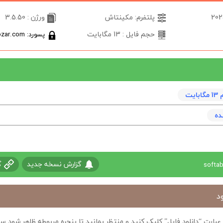
پلتفرم: مکینتاش
ورژن : 3.5.50
حجم فایل : 13 مگابایت
پسورد: softabzar.com
يت
ده
گزارش نسخه جدید
گ
د
ی عبارت “دانلود فایل” کلیک کنید و منتظر بمانید تا پنجره مربوطه ظاهر شو