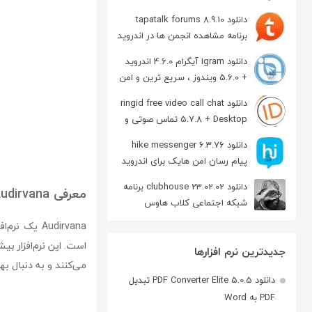
دانلود tapatalk forums 8.9.10
برنامه مشاهده انجمن ها در اندروید
دانلود igram آیگرام 4.6.0 اندروید
+ 5.6.0 ویندوز ، سریع ترین و امن
ترین نسخه تلگرام
دانلود ringid free video call chat
5.7.8 + Desktop تماس صوتی و
تصویری در اندروید
دانلود hike messenger 6.3.76
پیام‌ رسان‌ امن هایک برای اندروید
دانلود clubhouse 23.02.02 برنامه
معرفی Audirvana
شبکه اجتماعی کلاب هاوس
اندروید
Audirvana یک نرم‌افزار پخش موسیقی حرفه‌ای است که برای
است. این نرم‌افزار ب
جدیدترین نرم افزارها
می‌کنند و به دنبال ب
دانلود PDF Converter Elite 5.0.5 تبدیل
PDF به Word