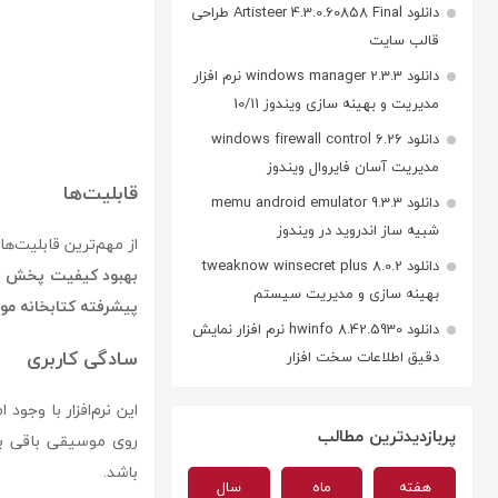
دانلود Artisteer 4.3.0.60858 Final طراحی
قالب سایت
دانلود windows manager 2.3.3 نرم افزار
مدیریت و بهینه سازی ویندوز 10/11
دانلود windows firewall control 6.26
مدیریت آسان فایروال ویندوز
قابلیت‌ها
دانلود memu android emulator 9.3.3
شبیه ساز اندروید در ویندوز
از مهم‌ترین قابلیت‌های Audirvana می‌توا
دانلود tweaknow winsecret plus 8.0.2
بهینه سازی و مدیریت سیستم
پیشرفته کتابخانه م
دانلود hwinfo 8.42.5930 نرم افزار نمایش
سادگی کاربری
دقیق اطلاعات سخت افزار
این نرم‌افزار با وجود
پربازدیدترین مطالب
روی موسیقی باقی بم
باشد.
هفته
ماه
سال