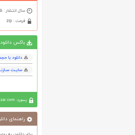
سال انتشار : 2025
فرمت : zip
باکس دانلود
دانلود با حجم 13 مگابا
سایـت سـازنــ
پسورد: softabzar.com
راهنمای دانلو
برای دانلود، به رو