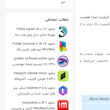
دور
ه کیفیت صدا اهمیت
مطالب تصادفی
فیت بالا دارند یا از
دانلود 3data expert 15.0.0.12
بهینه سازی مدل برای چاپ سه
بعدی
دانلود Folder Colorizer 2 v4.1.4
Win/Mac نرم افزار تغییر رنگ
. هرچند نسبت به
پوشه ها در ویندوز
دانلود golden software surfer
‌ها محسوب می‌شود و
28.1.248 ترسیم نقشه مهندسی
دانلود hexagon cabinet vision
2024.1 طراحی کابینت آشپزخانه
دانلود trashme 3.5.5 حذف نرم
افزار نصب شده در مکینتاش
JRiver Media
دانلود nomachine 8.14.2
Win/Mac/Linux کنترل و مدیریت