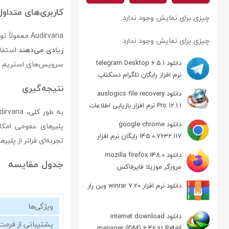
کاربری‌های متداول
چیزی برای نمایش وجود ندارد
Audirvana معمولاً توسط
چیزی برای نمایش وجود ندارد
زیادی می‌دهند
استفاد
دانلود telegram Desktop 6.5.1
سرویس‌های استریم Hi-Fi استفاده می‌کنند بسیار کاربردی است.
نرم افزار رایگان تلگرام دسکتاپ
نتیجه‌گیری
دانلود auslogics file recovery
Pro 12.1.1 نرم افزار بازیابی اطلاعات
به طور کلی، Audirvana یک نرم‌افزار تخصصی برای
دانلود google chrome
پلیرهای عمومی امکان
145.0.7632.117 رایگان نرم افزار
تجربه‌ای فراتر از پلیر
مرورگر گوگل کروم
دانلود mozilla firefox 148.0
جدول مقایسه
مرورگر موزیلا فایرفاکس
دانلود نرم افزار winrar 7.20 وین رار
ویژگی‌ها
دانلود internet download
پشتیبانی از فرمت‌های 
manager (IDM) 6.42.61 Retail