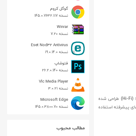
گوگل کروم
نسخه 145.0.7632.117
Winrar
نسخه 7.20
Eset Nod32 Antivirus
نسخه 19.0.14.0
فتوشاپ
نسخه 26.2.0.140
Vlc Media Player
نسخه 3.0.21
H)
طراحی شده
Microsoft Edge
های پیشرفته استفاده
نسخه 145.0.3800.70
مطالب محبوب