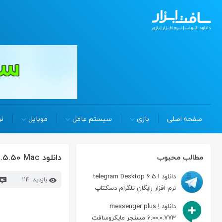
صفحه اصلی
بازی
سیستم عامل
موبایل
نر
دانلود Audirvana 3.5.50 Mac پخش موسیقی در مکینتاش
مطالب محبوب
دانلود telegram Desktop 6.5.1
بازدید: 114
نرم افزار رایگان تلگرام دسکتاپ
دانلود messenger plus !
6.00.0.773 مسنجر مایکروسافت