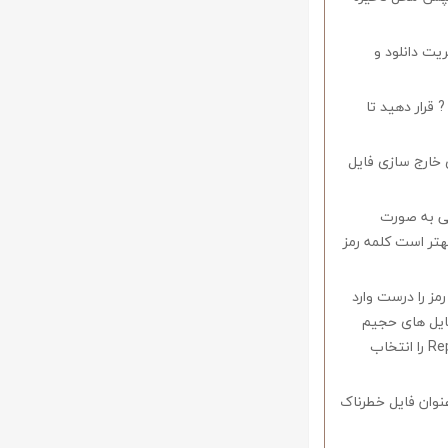
ریت دانلود و
 قرار دهید تا
 خارج سازی فایل
وف را میبایستی به صورت
اشید همچنین بهتر است کلمه رمز
 در صورتی که کلمه رمز را درست وارد
فایل های حجیم
دارای قابلیت ریکاوری هستند که با استفاده از نرم افزار Winrar وارد منو Tools شوید و گزینه Repair را انتخاب
نوان فایل خطرناک