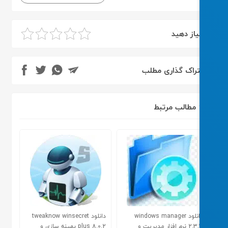
یاز دهید
راک گذاری مطلب
مطالب مرتبط
دانلود windows manager
دانلود tweaknow winsecret
2.3.3 نرم افزار مدیریت و
plus 8.0.2 بهینه سازی و