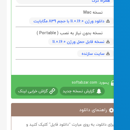
همراه کرک
نسخه Mac
دانلود ورژن 11.0.16.0 با حجم 839 مگابايت
نسخه بدون نیاز به نصب ( Portable )
نسخه قابل حمل ورژن 11.0.16.0
سایت سازنده
پسورد: softabzar.com
گزارش نسخه جدید
گزاش خرابی لینک
راهنمای دانلود
رای دانلود، به روی عبارت “دانلود فایل” کلیک کنید و