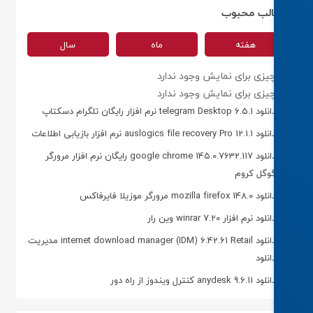
لب محبوب
هفته
ماه
سال
یزی برای نمایش وجود ندارد
یزی برای نمایش وجود ندارد
د telegram Desktop 6.5.1 نرم افزار رایگان تلگرام دسکتاپ
 auslogics file recovery Pro 12.1.1 نرم افزار بازیابی اطلاعات
دانلود google chrome 145.0.7632.117 رایگان نرم افزار مرورگر
وگل کروم
د mozilla firefox 148.0 مرورگر موزیلا فایرفاکس
نلود نرم افزار winrar 7.20 وین رار
دانلود internet download manager (IDM) 6.42.61 Retail مدیریت
انلود
ود anydesk 9.6.11 کنترل ویندوز از راه دور