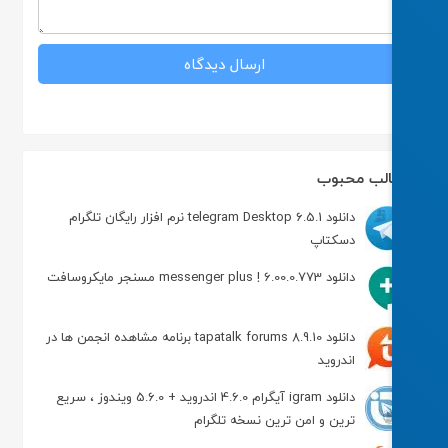
لب محبوب
دانلود telegram Desktop 6.5.1 نرم افزار رایگان تلگرام
دسکتاپ
دانلود messenger plus ! 6.00.0.773 مسنجر مایکروسافت
دانلود tapatalk forums 8.9.10 برنامه مشاهده انجمن ها در
اندروید
دانلود igram آیگرام 4.6.0 اندروید + 5.6.0 ویندوز ، سریع
ترین و امن ترین نسخه تلگرام