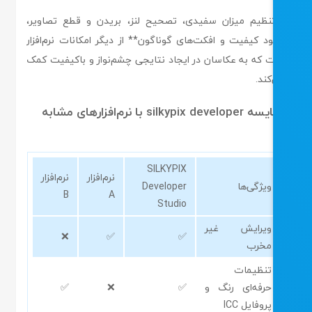
نظیم میزان سفیدی، تصحیح لنز، بریدن و قطع تصاویر،
ود کیفیت و افکت‌های گوناگون** از دیگر امکانات نرم‌افزار
 که به عکاسان در ایجاد نتایجی چشم‌نواز و باکیفیت کمک
کند.
silkypix de با نرم‌افزارهای مشابه
SILKYPIX
نرم‌افزار
نرم‌افزار
ویژگی‌ها
Developer
B
A
Studio
ویرایش غیر
❌
✅
✅
مخرب
تنظیمات
حرفه‌ای رنگ و
✅
❌
✅
پروفایل ICC