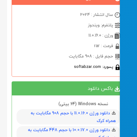
سال انتشار : 2024
پلتفرم: ویندوز
ورژن : 11.0.16.0
فرمت : rar
حجم فایل : 908 مگابایت
پسورد: softabzar.com
باکس دانلود
نسخه Windows (64 بیتی)
دانلود ورژن 11.0.16.0 با حجم 908 مگابايت به
همراه کرک
دانلود ورژن 10.0.17.0 با حجم 448 مگابايت به