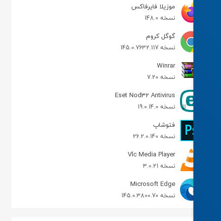
موزیلا فایرفاکس
نسخه 148.0
گوگل کروم
نسخه 145.0.7632.117
Winrar
نسخه 7.20
Eset Nod32 Antivirus
نسخه 19.0.14.0
فتوشاپ
نسخه 26.2.0.140
Vlc Media Player
نسخه 3.0.21
Microsoft Edge
نسخه 145.0.3800.70