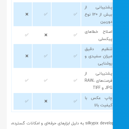
پشتیبانی از
بیش از 120 نوع
✅
✅
❌
دوربین
اصلاح خطاهای
✅
❌
✅
پیکسلی
تنظیم دقیق
میزان سفیدی و
✅
✅
❌
روشنایی
پشتیبانی از
فرمت‌های RAW،
✅
✅
✅
JPG و TIFF
چاپ عکس با
✅
❌
✅
کیفیت بالا
silkypix developer به دلیل ابزارهای حرفه‌ای و امکانات گسترده،