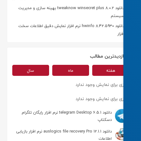
دانلود tweaknow winsecret plus 8.0.2 بهینه سازی و مدیریت
یستم
دانلود hwinfo 8.42.5930 نرم افزار نمایش دقیق اطلاعات سخت
فزار
ازدیدترین مطالب
هفته
ماه
سال
ی برای نمایش وجود ندارد
ی برای نمایش وجود ندارد
دانلود telegram Desktop 6.5.1 نرم افزار رایگان تلگرام
دسکتاپ
دانلود auslogics file recovery Pro 12.1.1 نرم افزار بازیابی
اطلاعات