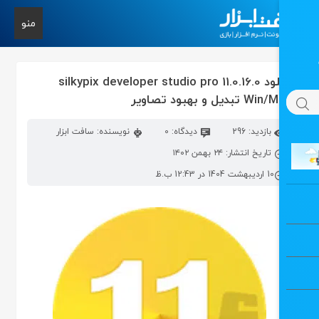
منو
دانلود silkypix developer studio pro 11.0.16.0
تبدیل و بهبود تصاویر
بازدید: 296
دیدگاه: 0
نویسنده: سافت ابزار
تاریخ انتشار: ۲۴ بهمن ۱۴۰۲
10 اردیبهشت 1404 در 12:43 ب.ظ