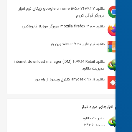
دانلود google chrome 145.0.7632.117 رایگان نرم افزار
مرورگر گوگل کروم
دانلود mozilla firefox 148.0 مرورگر موزیلا فایرفاکس
دانلود نرم افزار winrar 7.20 وین رار
دانلود internet download manager (IDM) 6.42.61 Retail
مدیریت دانلود
دانلود anydesk 9.6.11 کنترل ویندوز از راه دور
 افزارهای مورد نیاز
مدیریت دانلود
نسخه 6.42.61