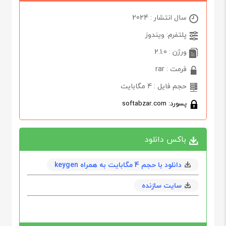
سال انتشار : 2024
پلتفرم: ویندوز
ورژن : 2.1.0
فرمت : rar
حجم فایل : 4 مگابایت
پسورد: softabzar.com
باکس دانلود
دانلود با حجم 4 مگابايت به همراه keygen
سایت سازنده