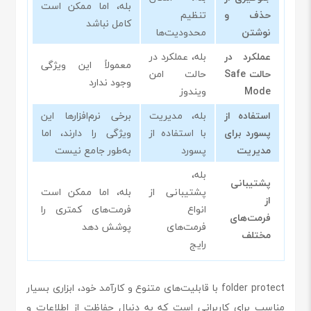
بله، اما ممکن است
حذف و
تنظیم
کامل نباشد
نوشتن
محدودیت‌ها
عملکرد در
بله، عملکرد در
معمولاً این ویژگی
حالت Safe
حالت امن
وجود ندارد
Mode
ویندوز
استفاده از
بله، مدیریت
برخی نرم‌افزارها این
پسورد برای
با استفاده از
ویژگی را دارند، اما
مدیریت
پسورد
به‌طور جامع نیست
بله،
پشتیبانی
پشتیبانی از
بله، اما ممکن است
از
انواع
فرمت‌های کمتری را
فرمت‌های
فرمت‌های
پوشش دهد
مختلف
رایج
folder protect با قابلیت‌های متنوع و کارآمد خود، ابزاری بسیار
مناسب برای کاربرانی است که به دنبال حفاظت از اطلاعات و