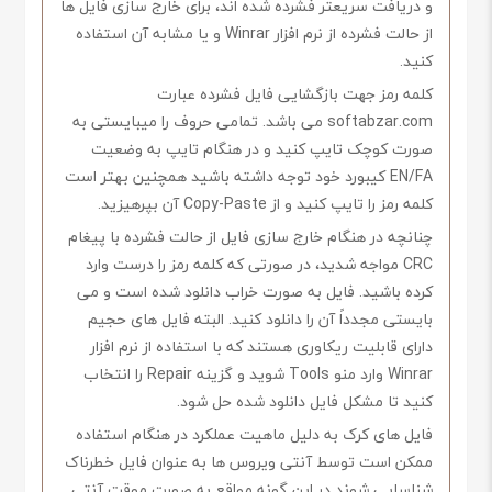
و دریافت سریعتر فشرده شده اند، برای خارج سازی فایل ها
از حالت فشرده از نرم افزار Winrar و یا مشابه آن استفاده
کنید.
کلمه رمز جهت بازگشایی فایل فشرده عبارت
softabzar.com می باشد. تمامی حروف را میبایستی به
صورت کوچک تایپ کنید و در هنگام تایپ به وضعیت
EN/FA کیبورد خود توجه داشته باشید همچنین بهتر است
کلمه رمز را تایپ کنید و از Copy-Paste آن بپرهیزید.
چنانچه در هنگام خارج سازی فایل از حالت فشرده با پیغام
CRC مواجه شدید، در صورتی که کلمه رمز را درست وارد
کرده باشید. فایل به صورت خراب دانلود شده است و می
بایستی مجدداً آن را دانلود کنید. البته فایل های حجیم
دارای قابلیت ریکاوری هستند که با استفاده از نرم افزار
Winrar وارد منو Tools شوید و گزینه Repair را انتخاب
کنید تا مشکل فایل دانلود شده حل شود.
فایل های کرک به دلیل ماهیت عملکرد در هنگام استفاده
ممکن است توسط آنتی ویروس ها به عنوان فایل خطرناک
شناسایی شوند در این گونه مواقع به صورت موقت آنتی