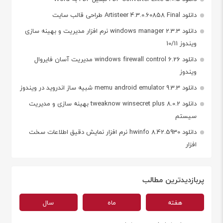
دانلود Artisteer 4.3.0.60858 Final طراحی قالب سایت
دانلود windows manager 2.3.3 نرم افزار مدیریت و بهینه سازی
ویندوز 10/11
دانلود windows firewall control 6.26 مدیریت آسان فایروال
ویندوز
دانلود memu android emulator 9.3.3 شبیه ساز اندروید در ویندوز
دانلود tweaknow winsecret plus 8.0.2 بهینه سازی و مدیریت
سیستم
دانلود hwinfo 8.42.5930 نرم افزار نمایش دقیق اطلاعات سخت
افزار
پربازدیدترین مطالب
هفته
ماه
سال