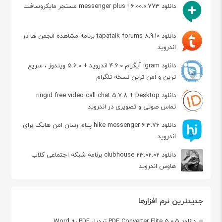
دانلود messenger plus ! 6.00.0.773 مسنجر مایکروسافت
دانلود tapatalk forums 8.9.10 برنامه مشاهده انجمن ها در
اندروید
دانلود igram آیگرام 4.6.0 اندروید + 5.6.0 ویندوز ، سریع
ترین و امن ترین نسخه تلگرام
دانلود ringid free video call chat 5.7.8 + Desktop
تماس صوتی و تصویری در اندروید
دانلود hike messenger 6.3.76 پیام‌ رسان‌ امن هایک برای
اندروید
دانلود clubhouse 23.02.02 برنامه شبکه اجتماعی کلاب
هاوس اندروید
جدیدترین نرم افزارها
دانلود PDF Converter Elite 5.0.5 تبدیل PDF به Word