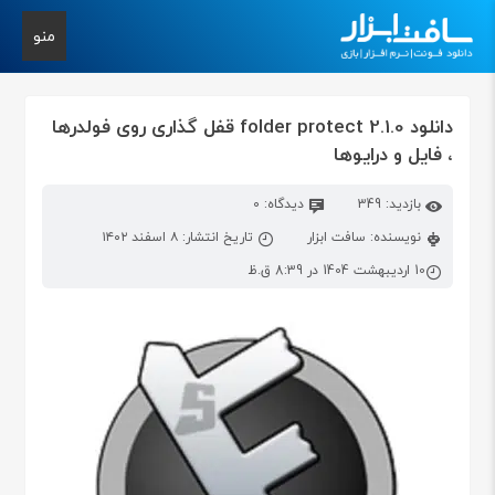
منو
دانلود folder protect 2.1.0 قفل گذاری روی فولدرها
، فایل و درایوها
بازدید: 349
دیدگاه: 0
نویسنده: سافت ابزار
تاریخ انتشار: ۸ اسفند ۱۴۰۲
10 اردیبهشت 1404 در 8:39 ق.ظ