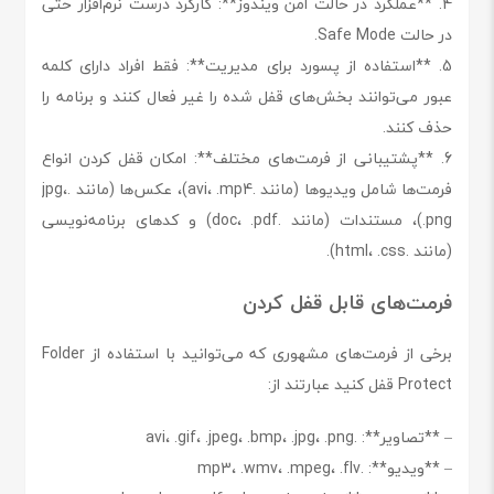
4. **عملکرد در حالت امن ویندوز**: کارکرد درست نرم‌افزار حتی
در حالت Safe Mode.
5. **استفاده از پسورد برای مدیریت**: فقط افراد دارای کلمه
عبور می‌توانند بخش‌های قفل شده را غیر فعال کنند و برنامه را
حذف کنند.
6. **پشتیبانی از فرمت‌های مختلف**: امکان قفل کردن انواع
فرمت‌ها شامل ویدیوها (مانند .avi، .mp4)، عکس‌ها (مانند .jpg،
.png)، مستندات (مانند .doc، .pdf) و کدهای برنامه‌نویسی
(مانند .html، .css).
فرمت‌های قابل قفل کردن
برخی از فرمت‌های مشهوری که می‌توانید با استفاده از Folder
Protect قفل کنید عبارتند از:
– **تصاویر**: .avi، .gif، .jpeg، .bmp، .jpg، .png
– **ویدیو**: .mp3، .wmv، .mpeg، .flv