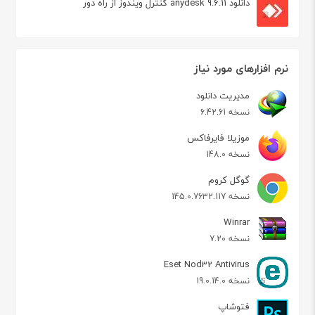
دانلود anydesk 9.6.11 کنترل ویندوز از راه دور
نرم افزارهای مورد نیاز
مدیریت دانلود
نسخه 6.42.61
موزیلا فایرفاکس
نسخه 148.0
گوگل کروم
نسخه 145.0.7632.117
Winrar
نسخه 7.20
Eset Nod32 Antivirus
نسخه 19.0.14.0
فتوشاپ