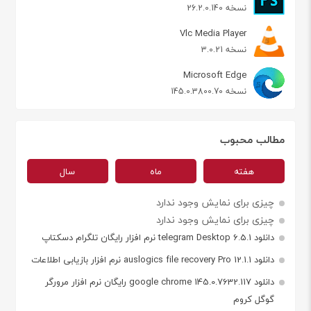
نسخه 26.2.0.140
Vlc Media Player
نسخه 3.0.21
Microsoft Edge
نسخه 145.0.3800.70
مطالب محبوب
هفته
ماه
سال
چیزی برای نمایش وجود ندارد
چیزی برای نمایش وجود ندارد
دانلود telegram Desktop 6.5.1 نرم افزار رایگان تلگرام دسکتاپ
دانلود auslogics file recovery Pro 12.1.1 نرم افزار بازیابی اطلاعات
دانلود google chrome 145.0.7632.117 رایگان نرم افزار مرورگر
گوگل کروم