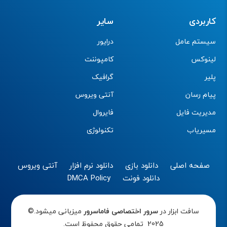
کاربردی
سایر
سیستم عامل
درایور
لینوکس
کامپوننت
پلیر
گرافیک
پیام رسان
آنتی ویروس
مدیریت فایل
فایروال
مسیریاب
تکنولوژی
صفحه اصلی
دانلود بازی
دانلود نرم افزار
آنتی ویروس
دانلود فونت
DMCA Policy
سافت ابزار در
سرور اختصاصی
فاماسرور
میزبانی میشود.©
2025 تمامی حقوق محفوظ است.