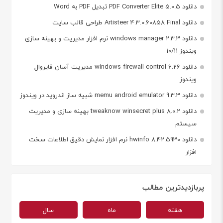
دانلود PDF Converter Elite 5.0.5 تبدیل PDF به Word
دانلود Artisteer 4.3.0.60858 Final طراحی قالب سایت
دانلود windows manager 2.3.3 نرم افزار مدیریت و بهینه سازی
ویندوز 10/11
دانلود windows firewall control 6.26 مدیریت آسان فایروال
ویندوز
دانلود memu android emulator 9.3.3 شبیه ساز اندروید در ویندوز
دانلود tweaknow winsecret plus 8.0.2 بهینه سازی و مدیریت
سیستم
دانلود hwinfo 8.42.5930 نرم افزار نمایش دقیق اطلاعات سخت
افزار
پربازدیدترین مطالب
هفته
ماه
سال