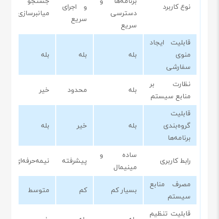
برنامه‌ها و
جستجو و
نوع کاربرد
و اجرای
م
دسترسی
میانبرسازی
سریع
و
سریع
قابلیت ایجاد
منوی
بله
بله
بله
ب
سفارشی
نظارت بر
بله
محدود
خیر
خ
منابع سیستم
قابلیت
گروه‌بندی
بله
خیر
بله
ب
برنامه‌ها
ساده و
رابط کاربری
پیشرفته
نیمه‌حرفه‌ای
م
مینیمال
مصرف منابع
بسیار کم
کم
متوسط
ک
سیستم
قابلیت تنظیم