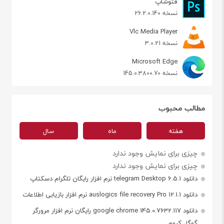
فتوشاپ
نسخه 26.2.0.140
Vlc Media Player
نسخه 3.0.21
Microsoft Edge
نسخه 145.0.3800.70
مطالب محبوب
هفته
ماه
سال
چیزی برای نمایش وجود ندارد
چیزی برای نمایش وجود ندارد
دانلود telegram Desktop 6.5.1 نرم افزار رایگان تلگرام دسکتاپ
دانلود auslogics file recovery Pro 12.1.1 نرم افزار بازیابی اطلاعات
دانلود google chrome 145.0.7632.117 رایگان نرم افزار مرورگر
گوگل کروم