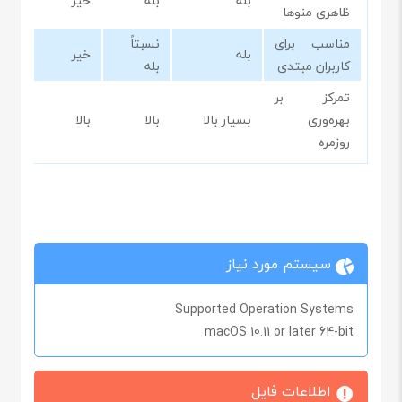
بله
بله
خیر
ب
ظاهری منوها
مناسب برای
نسبتاً
بله
خیر
ب
کاربران مبتدی
بله
تمرکز بر
بهره‌وری
بسیار بالا
بالا
بالا
م
روزمره
سیستم مورد نیاز
Supported Operation Systems
macOS 10.11 or later 64-bit
اطلاعات فایل