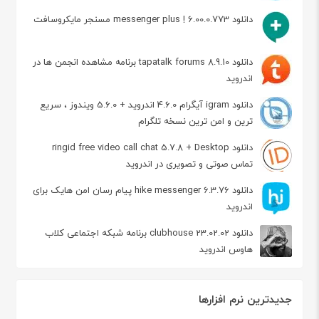
دانلود messenger plus ! 6.00.0.773 مسنجر مایکروسافت
دانلود tapatalk forums 8.9.10 برنامه مشاهده انجمن ها در
اندروید
دانلود igram آیگرام 4.6.0 اندروید + 5.6.0 ویندوز ، سریع
ترین و امن ترین نسخه تلگرام
دانلود ringid free video call chat 5.7.8 + Desktop
تماس صوتی و تصویری در اندروید
دانلود hike messenger 6.3.76 پیام‌ رسان‌ امن هایک برای
اندروید
دانلود clubhouse 23.02.02 برنامه شبکه اجتماعی کلاب
هاوس اندروید
جدیدترین نرم افزارها