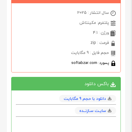
سال انتشار : 2025
پلتفرم: مکینتاش
ورژن : 4.1
فرمت : zip
حجم فایل : 9 مگابایت
پسورد: softabzar.com
باکس دانلود
دانلود با حجم 9 مگابايت
سایـت سـازنــده