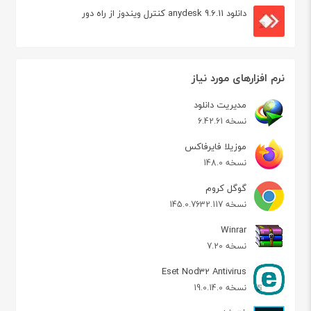
دانلود anydesk 9.6.11 کنترل ویندوز از راه دور
نرم افزارهای مورد نیاز
مدیریت دانلود
نسخه 6.42.61
موزیلا فایرفاکس
نسخه 148.0
گوگل کروم
نسخه 145.0.7632.117
Winrar
نسخه 7.20
Eset Nod32 Antivirus
نسخه 19.0.14.0