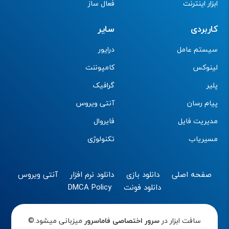
ابزار اینترنت
فعال ساز
کاربردی
سایر
سیستم عامل
درایور
لینوکس
کامپوننت
پلیر
گرافیک
پیام رسان
آنتی ویروس
مدیریت فایل
فایروال
مسیریاب
تکنولوژی
صفحه اصلی
دانلود بازی
دانلود نرم افزار
آنتی ویروس
دانلود فونت
DMCA Policy
سافت ابزار در
سرور اختصاصی
فاماسرور
میزبانی میشود.©