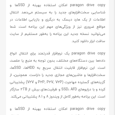
paragon drive copy امکان استفاده بهینه از SSDها و
شناسایی سخت‌افزارهای جدید را به سیستم می‌دهد. انتقال
اطلاعات از یک هارد دیسک به دیگری و بازیابی اطلاعات در
مواقع ضروری نیز از ویژگی‌های مهم این برنامه است. شما
می‌توانید نسخه جدید این برنامه را به‌طور مستقیم از سایت
سافت ابزار دانلود کنید.
paragon drive copy یک نرم‌افزار قدرتمند برای انتقال انواع
داده‌ها بین دستگاه‌های مختلف، بدون توجه به منبع یا مقصد،
است. این نرم‌افزار قابلیت انتقال سریع به HDDها، SSDها،
سخت‌افزارها و ماشین‌های مجازی جدید را داراست. همچنین، از
گزینه‌های گسترده مهاجرت (P2P, P2V, V2P و V2V) پشتیبانی
کرده و با درایوهای SSD، AFD و ظرفیت‌های بیش از 2TB سازگار
است. این برنامه به‌طور کامل از ویندوز 8 و 8.1 پشتیبانی می‌کند.
paragon drive copy امکان استفاده بهینه از SSDها و