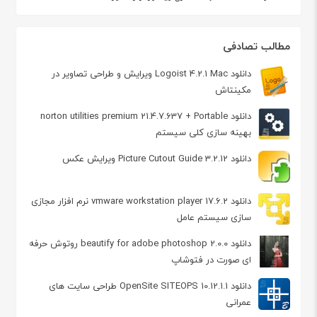
مطالب تصادفی
دانلود Logoist 4.2.1 Mac ویرایش و طراحی تصاویر در
مکینتاش
دانلود norton utilities premium 21.4.7.637 + Portable
بهينه سازی كلی سيستم
دانلود Picture Cutout Guide 3.2.12 ویرایش عکس
دانلود vmware workstation player 17.6.2 نرم افزار مجازی
سازی سیستم عامل
دانلود beautify for adobe photoshop 2.0.0 روتوش حرفه
ای صورت در فتوشاپ
دانلود OpenSite SITEOPS 10.12.1.1 طراحی سایت های
عمرانی