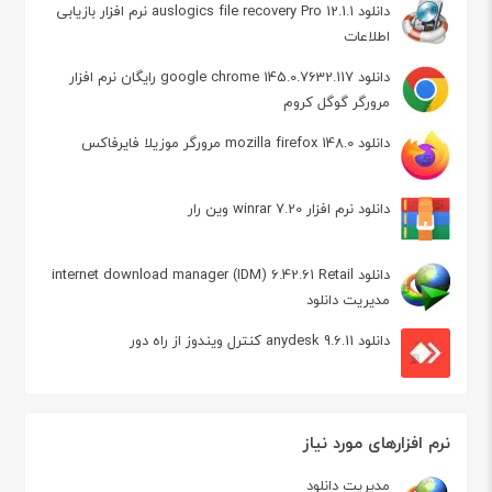
دانلود auslogics file recovery Pro 12.1.1 نرم افزار بازیابی
اطلاعات
دانلود google chrome 145.0.7632.117 رایگان نرم افزار
مرورگر گوگل کروم
دانلود mozilla firefox 148.0 مرورگر موزیلا فایرفاکس
دانلود نرم افزار winrar 7.20 وین رار
دانلود internet download manager (IDM) 6.42.61 Retail
مدیریت دانلود
دانلود anydesk 9.6.11 کنترل ویندوز از راه دور
نرم افزارهای مورد نیاز
مدیریت دانلود