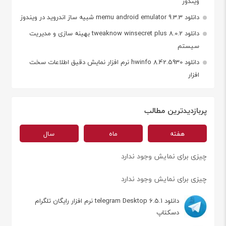
ویندوز
دانلود memu android emulator 9.3.3 شبیه ساز اندروید در ویندوز
دانلود tweaknow winsecret plus 8.0.2 بهینه سازی و مدیریت
سیستم
دانلود hwinfo 8.42.5930 نرم افزار نمایش دقیق اطلاعات سخت
افزار
پربازدیدترین مطالب
هفته
ماه
سال
چیزی برای نمایش وجود ندارد
چیزی برای نمایش وجود ندارد
دانلود telegram Desktop 6.5.1 نرم افزار رایگان تلگرام
دسکتاپ