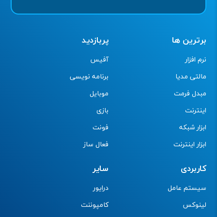
برترین ها
پربازدید
نرم افزار
آفیس
مالتی مدیا
برنامه نویسی
مبدل فرمت
موبایل
اینترنت
بازی
ابزار شبکه
فونت
ابزار اینترنت
فعال ساز
کاربردی
سایر
سیستم عامل
درایور
لینوکس
کامپوننت