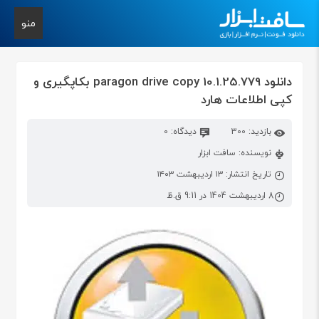
منو
دانلود paragon drive copy 10.1.25.779 بکاپگیری و
کپی اطلاعات هارد
بازدید: 300
دیدگاه: 0
نویسنده: سافت ابزار
تاریخ انتشار: ۱۳ اردیبهشت ۱۴۰۳
8 اردیبهشت 1404 در 9:11 ق.ظ