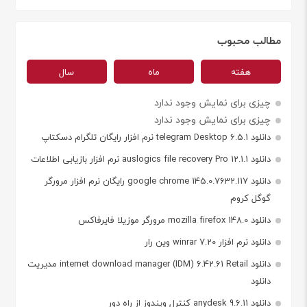
مطالب محبوب
هفته
ماه
سال
چیزی برای نمایش وجود ندارد
چیزی برای نمایش وجود ندارد
دانلود telegram Desktop 6.5.1 نرم افزار رایگان تلگرام دسکتاپ
دانلود auslogics file recovery Pro 12.1.1 نرم افزار بازیابی اطلاعات
دانلود google chrome 145.0.7632.117 رایگان نرم افزار مرورگر
گوگل کروم
دانلود mozilla firefox 148.0 مرورگر موزیلا فایرفاکس
دانلود نرم افزار winrar 7.20 وین رار
دانلود internet download manager (IDM) 6.42.61 Retail مدیریت
دانلود
دانلود anydesk 9.6.11 کنترل ویندوز از راه دور