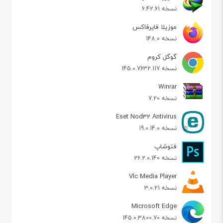
نسخه 6.42.61
موزیلا فایرفاکس
نسخه 148.0
گوگل کروم
نسخه 145.0.7632.117
Winrar
نسخه 7.20
Eset Nod32 Antivirus
نسخه 19.0.14.0
فتوشاپ
نسخه 26.2.0.140
Vlc Media Player
نسخه 3.0.21
Microsoft Edge
نسخه 145.0.3800.70