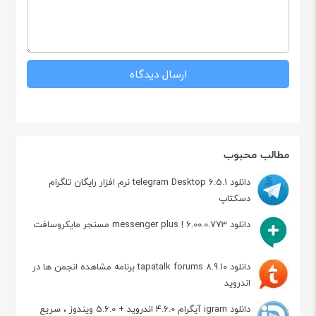
مطالب محبوب
دانلود telegram Desktop 6.5.1 نرم افزار رایگان تلگرام
دسکتاپ
دانلود messenger plus ! 6.00.0.773 مسنجر مایکروسافت
دانلود tapatalk forums 8.9.10 برنامه مشاهده انجمن ها در
اندروید
دانلود igram آیگرام 4.6.0 اندروید + 5.6.0 ویندوز ، سریع