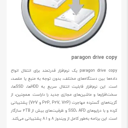
paragon drive copy
paragon drive copy یک نرم‌افزار قدرتمند برای انتقال انواع
داده‌ها بین دستگاه‌های مختلف، بدون توجه به منبع یا مقصد،
است. این نرم‌افزار قابلیت انتقال سریع به HDDها، SSDها،
سخت‌افزارها و ماشین‌های مجازی جدید را داراست. همچنین، از
گزینه‌های گسترده مهاجرت (P2P, P2V, V2P و V2V) پشتیبانی
کرده و با درایوهای SSD، AFD و ظرفیت‌های بیش از 2TB سازگار
است. این برنامه به‌طور کامل از ویندوز 8 و 8.1 پشتیبانی می‌کند.