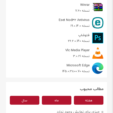
Winrar
نسخه 7.20
Eset Nod32 Antivirus
نسخه 19.0.14.0
فتوشاپ
نسخه 26.2.0.140
Vlc Media Player
نسخه 3.0.21
Microsoft Edge
نسخه 145.0.3800.70
مطالب محبوب
هفته
ماه
سال
چیزی برای نمایش وجود ندارد