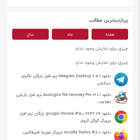
پربازدیدترین مطالب
هفته
ماه
سال
چیزی برای نمایش وجود ندارد
چیزی برای نمایش وجود ندارد
دانلود telegram Desktop 6.5.1 نرم افزار رایگان تلگرام
دسکتاپ
دانلود auslogics file recovery Pro 12.1.1 نرم افزار بازیابی
اطلاعات
دانلود google chrome 145.0.7632.117 رایگان نرم افزار
مرورگر گوگل کروم
دانلود mozilla firefox 148.0 مرورگر موزیلا فایرفاکس