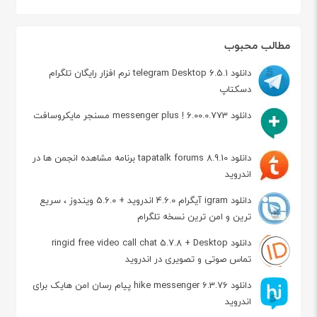
مطالب محبوب
دانلود telegram Desktop 6.5.1 نرم افزار رایگان تلگرام
دسکتاپ
دانلود messenger plus ! 6.00.0.773 مسنجر مایکروسافت
دانلود tapatalk forums 8.9.10 برنامه مشاهده انجمن ها در
اندروید
دانلود igram آیگرام 4.6.0 اندروید + 5.6.0 ویندوز ، سریع
ترین و امن ترین نسخه تلگرام
دانلود ringid free video call chat 5.7.8 + Desktop
تماس صوتی و تصویری در اندروید
دانلود hike messenger 6.3.76 پیام‌ رسان‌ امن هایک برای
اندروید