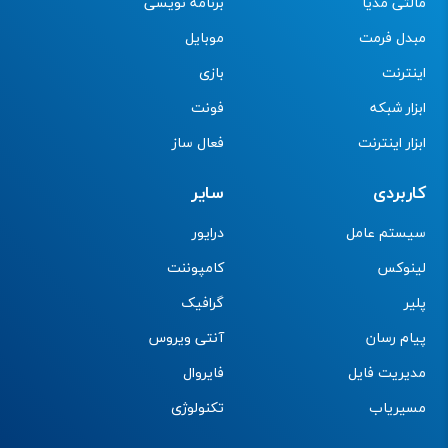
مالتی مدیا
برنامه نویسی
مبدل فرمت
موبایل
اینترنت
بازی
ابزار شبکه
فونت
ابزار اینترنت
فعال ساز
کاربردی
سایر
سیستم عامل
درایور
لینوکس
کامپوننت
پلیر
گرافیک
پیام رسان
آنتی ویروس
مدیریت فایل
فایروال
مسیریاب
تکنولوژی