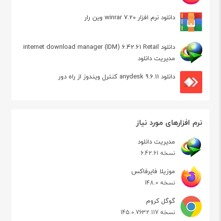
دانلود نرم افزار winrar 7.20 وین رار
دانلود internet download manager (IDM) 6.42.61 Retail
مدیریت دانلود
دانلود anydesk 9.6.11 کنترل ویندوز از راه دور
نرم افزارهای مورد نیاز
مدیریت دانلود
نسخه 6.42.61
موزیلا فایرفاکس
نسخه 148.0
گوگل کروم
نسخه 145.0.7632.117