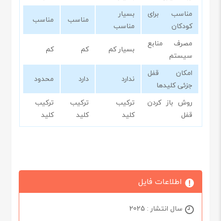
مناسب برای
بسیار
مناسب
مناسب
کودکان
مناسب
مصرف منابع
بسیار کم
کم
کم
سیستم
امکان قفل
ندارد
دارد
محدود
جزئی کلیدها
روش باز کردن
ترکیب
ترکیب
ترکیب
قفل
کلید
کلید
کلید
اطلاعات فایل
سال انتشار : 2025