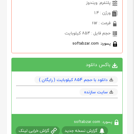
پلتفرم: ویندوز
ورژن : 1.4
فرمت : rar
حجم فایل : 854 کیلوبایت
پسورد: softabzar.com
باکس دانلود
دانلود با حجم 854 کیلوبایت ( رایگان )
سایت سازنده
پسورد: softabzar.com
گزارش نسخه جدید
گزاش خرابی لینک