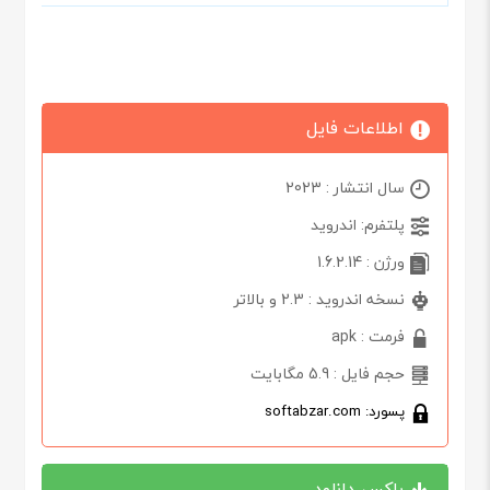
اطلاعات فایل
سال انتشار : 2023
پلتفرم: اندروید
ورژن : 1.6.2.14
نسخه اندروید : 2.3 و بالاتر
فرمت : apk
حجم فایل : 5.9 مگابایت
پسورد: softabzar.com
باکس دانلود