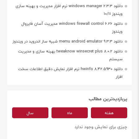
دانلود windows manager 2.3.3 نرم افزار مدیریت و بهینه سازی
ویندوز 10/11
دانلود windows firewall control 6.26 مدیریت آسان فایروال
ویندوز
دانلود memu android emulator 9.3.3 شبیه ساز اندروید در ویندوز
دانلود tweaknow winsecret plus 8.0.2 بهینه سازی و مدیریت
سیستم
دانلود hwinfo 8.42.5930 نرم افزار نمایش دقیق اطلاعات سخت
افزار
پربازدیدترین مطالب
هفته
ماه
سال
چیزی برای نمایش وجود ندارد