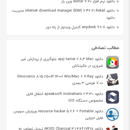
دانلود نرم افزار winrar 7.20 وین رار
دانلود internet download manager (IDM) 6.42.61 Retail مدیریت
دانلود
دانلود anydesk 9.6.11 کنترل ویندوز از راه دور
مطالب تصادفی
دانلود app tamer 2.8.3 Mac جلوگیری از پردازش‌ غیر
ضروری در مکینتاش
دانلود rhinoceros 8.15.25013.13001 Win/Mac + V-Ray
7.00 طراحی 3 بعدی
دانلود apeaksoft mobietrans 2.3.30 انتقال فایل
مخصوص دستگاه‌ iOS
دانلود resource hacker 5.2.6 + Portable ویرایش سورس
فایل اجرایی
دانلود AKVIS Charcoal 3.1.389.17418 تبدیل تصاویر به