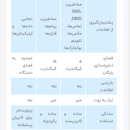
مخاطبین،
SMS،
MMS،
مخاطبین،
تمامی
پشتیبان‌گیری
تماس‌ها،
پیام‌ها،
داده‌ها و
از اطلاعات
عکس‌ها،
فایل‌ها
اپلیکیشن‌ها
تقویم،
بوکمارک‌ها
فضای
محدود به
15
5
ذخیره‌سازی
فضای
گیگابایت
گیگابایت
رایگان
دستگاه
بازیابی
بله
بله
بله
اطلاعات
نیاز به روت
خیر
خیر
بله
پیچیده‌تر
سادگی
ساده و
ساده و
برای کاربران
استفاده
کاربرپسند
یکپارچه
پیشرفته