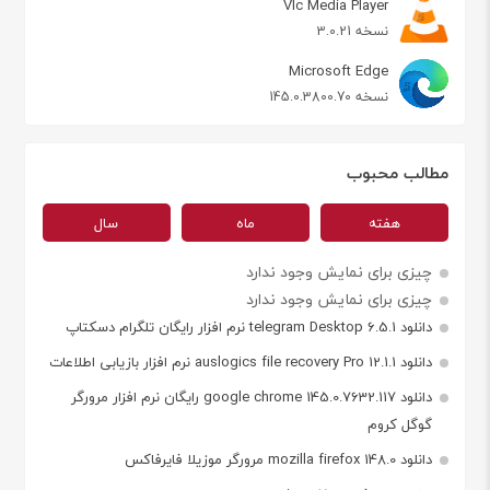
Vlc Media Player
نسخه 3.0.21
Microsoft Edge
نسخه 145.0.3800.70
مطالب محبوب
هفته
ماه
سال
چیزی برای نمایش وجود ندارد
چیزی برای نمایش وجود ندارد
دانلود telegram Desktop 6.5.1 نرم افزار رایگان تلگرام دسکتاپ
دانلود auslogics file recovery Pro 12.1.1 نرم افزار بازیابی اطلاعات
دانلود google chrome 145.0.7632.117 رایگان نرم افزار مرورگر
گوگل کروم
دانلود mozilla firefox 148.0 مرورگر موزیلا فایرفاکس