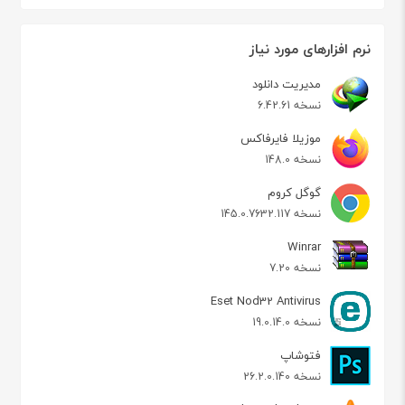
نرم افزارهای مورد نیاز
مدیریت دانلود
نسخه 6.42.61
موزیلا فایرفاکس
نسخه 148.0
گوگل کروم
نسخه 145.0.7632.117
Winrar
نسخه 7.20
Eset Nod32 Antivirus
نسخه 19.0.14.0
فتوشاپ
نسخه 26.2.0.140