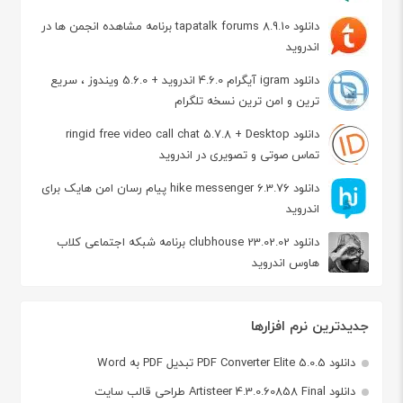
دانلود tapatalk forums 8.9.10 برنامه مشاهده انجمن ها در
اندروید
دانلود igram آیگرام 4.6.0 اندروید + 5.6.0 ویندوز ، سریع
ترین و امن ترین نسخه تلگرام
دانلود ringid free video call chat 5.7.8 + Desktop
تماس صوتی و تصویری در اندروید
دانلود hike messenger 6.3.76 پیام‌ رسان‌ امن هایک برای
اندروید
دانلود clubhouse 23.02.02 برنامه شبکه اجتماعی کلاب
هاوس اندروید
جدیدترین نرم افزارها
دانلود PDF Converter Elite 5.0.5 تبدیل PDF به Word
دانلود Artisteer 4.3.0.60858 Final طراحی قالب سایت