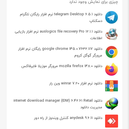
چیزی برای نمایش وجود ندارد
دانلود telegram Desktop 6.5.1 نرم افزار رایگان تلگرام
دسکتاپ
دانلود auslogics file recovery Pro 12.1.1 نرم افزار بازیابی
اطلاعات
دانلود google chrome 145.0.7632.117 رایگان نرم افزار
مرورگر گوگل کروم
دانلود mozilla firefox 148.0 مرورگر موزیلا فایرفاکس
دانلود نرم افزار winrar 7.20 وین رار
دانلود internet download manager (IDM) 6.42.61 Retail
مدیریت دانلود
دانلود anydesk 9.6.11 کنترل ویندوز از راه دور