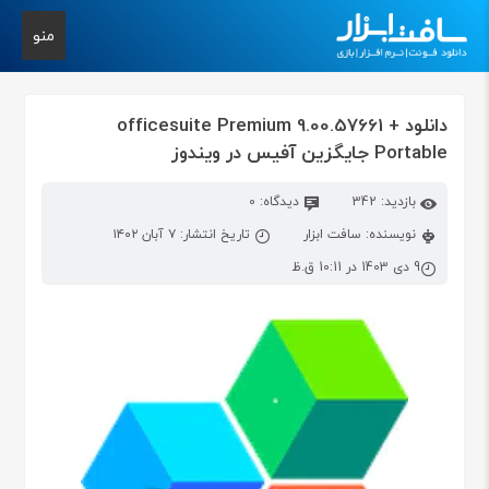
منو
دانلود officesuite Premium 9.00.57661 +
Portable جایگزین آفیس در ویندوز
بازدید: 342
دیدگاه: 0
نویسنده: سافت ابزار
تاریخ انتشار: ۷ آبان ۱۴۰۲
9 دی 1403 در 10:11 ق.ظ