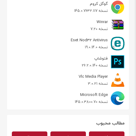
گوگل کروم
نسخه 145.0.7632.117
Winrar
نسخه 7.20
Eset Nod32 Antivirus
نسخه 19.0.14.0
فتوشاپ
نسخه 26.2.0.140
Vlc Media Player
نسخه 3.0.21
Microsoft Edge
نسخه 145.0.3800.70
مطالب محبوب