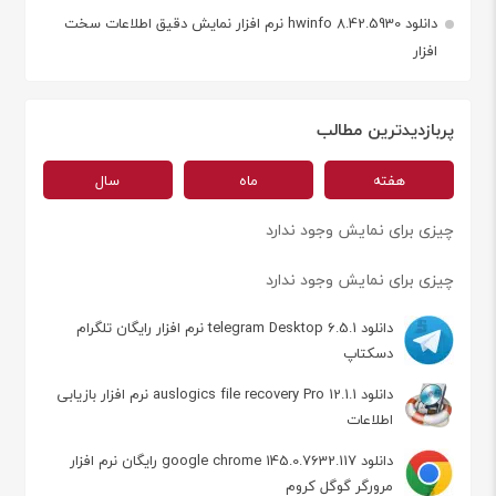
دانلود hwinfo 8.42.5930 نرم افزار نمایش دقیق اطلاعات سخت
افزار
پربازدیدترین مطالب
هفته
ماه
سال
چیزی برای نمایش وجود ندارد
چیزی برای نمایش وجود ندارد
دانلود telegram Desktop 6.5.1 نرم افزار رایگان تلگرام
دسکتاپ
دانلود auslogics file recovery Pro 12.1.1 نرم افزار بازیابی
اطلاعات
دانلود google chrome 145.0.7632.117 رایگان نرم افزار
مرورگر گوگل کروم