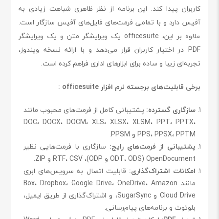
کاربران پیدا کند. این برنامه از نظر ظاهری شباهت زیادی به
آفیس دارد و با تمامی فرمت‌های فایل‌های آفیس سازگار است.
علاوه بر این، officesuite یک ویرایشگر متن و یک ویرایشگر
PDF در اختیار کاربران قرار می‌دهد و با ارائه نسخه ویندوز،
تجربه‌ای زیبا و ساده برای ابزارهای اداری فراهم کرده است.
برخی قابلیت‌های برجسته نرم افزار officesuite :
سازگاری گسترده:
پشتیبانی کامل از فرمت‌های محبوب مانند
DOC، DOCX، DOCM، XLS، XLSX، XLSM، PPT، PPTX،
PPS، PPSX، PPTM و PPSM.
پشتیبانی از فرمت‌های رایج:
سازگاری با فرمت‌هایی نظیر
OpenDocument (ODT، ODS و ODP)، RTF، CSV و ZIP.
امکانات اشتراک‌گذاری:
قابلیت اتصال به سرویس‌های ابری
مانند Box، Dropbox، Google Drive، OneDrive، Amazon
Cloud Drive و SugarSync، و اشتراک‌گذاری از طریق ایمیل،
بلوتوث و برنامه‌های پیام‌رسانی.