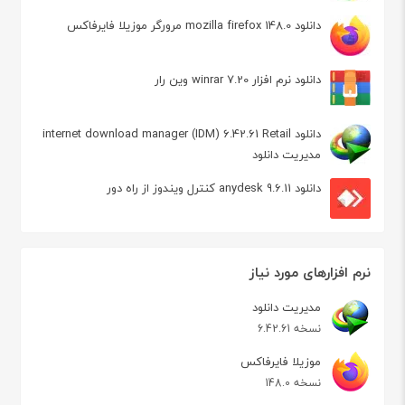
دانلود mozilla firefox 148.0 مرورگر موزیلا فایرفاکس
دانلود نرم افزار winrar 7.20 وین رار
دانلود internet download manager (IDM) 6.42.61 Retail
مدیریت دانلود
دانلود anydesk 9.6.11 کنترل ویندوز از راه دور
نرم افزارهای مورد نیاز
مدیریت دانلود
نسخه 6.42.61
موزیلا فایرفاکس
نسخه 148.0