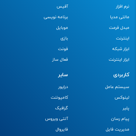
نرم افزار
آفیس
مالتی مدیا
برنامه نویسی
مبدل فرمت
موبایل
اینترنت
بازی
ابزار شبکه
فونت
ابزار اینترنت
فعال ساز
کاربردی
سایر
سیستم عامل
درایور
لینوکس
کامپوننت
پلیر
گرافیک
پیام رسان
آنتی ویروس
مدیریت فایل
فایروال