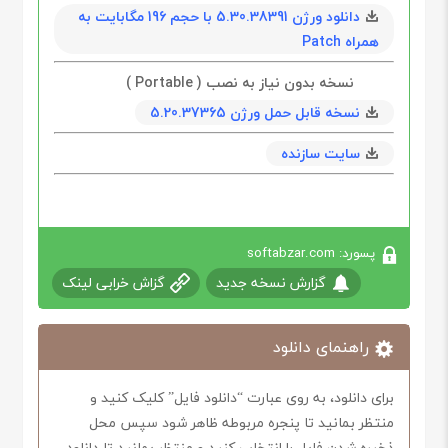
دانلود ورژن 5.30.38391 با حجم 196 مگابايت به
همراه Patch
نسخه بدون نیاز به نصب ( Portable )
نسخه قابل حمل ورژن 5.20.37365
سایت سازنده
پسورد: softabzar.com
گزارش نسخه جدید
گزاش خرابی لینک
راهنمای دانلود
برای دانلود، به روی عبارت “دانلود فایل” کلیک کنید و
منتظر بمانید تا پنجره مربوطه ظاهر شود سپس محل
ذخیره شدن فایل را انتخاب کنید و منتظر بمانید تا دانلود