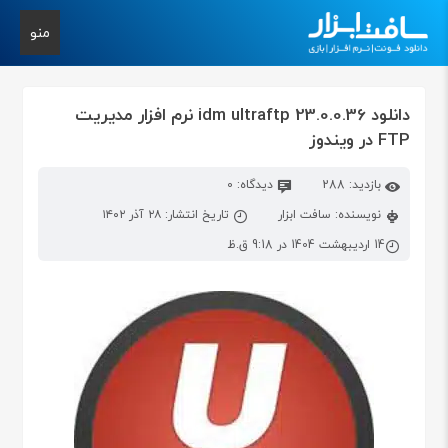
منو
دانلود idm ultraftp 23.0.0.36 نرم افزار مدیریت
FTP در ویندوز
بازدید: 288
دیدگاه: 0
نویسنده: سافت ابزار
تاریخ انتشار: ۲۸ آذر ۱۴۰۲
14 اردیبهشت 1404 در 9:18 ق.ظ