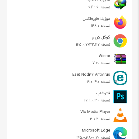
نسخه 6.42.61
موزیلا فایرفاکس
نسخه 148.0
گوگل کروم
نسخه 145.0.7632.117
Winrar
نسخه 7.20
Eset Nod32 Antivirus
نسخه 19.0.14.0
فتوشاپ
نسخه 26.2.0.140
Vlc Media Player
نسخه 3.0.21
Microsoft Edge
نسخه 145.0.3800.70