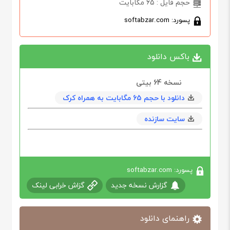
حجم فایل : 65 مگابایت
پسورد: softabzar.com
باکس دانلود
نسخه 64‌ بیتی
دانلود با حجم 65 مگابايت به همراه کرک
سایت سازنده
پسورد: softabzar.com
گزارش نسخه جدید
گزاش خرابی لینک
راهنمای دانلود