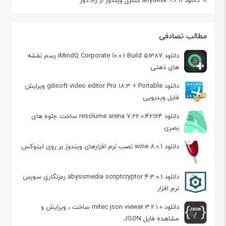
مطالب تصادفی
دانلود iMindQ Corporate 10.0.1 Build 51387 رسم نقشه
های ذهنی
دانلود gilisoft video editor Pro 18.3 + Portable ویرایش
فایل ویدیویی
دانلود resolume arena 7.22.0.42164 ساخت جلوه های
بصری
دانلود wine 8.0.1 نصب نرم افزارهای ویندوز بر روی لینوکس
دانلود abyssmedia scriptcryptor 4.3.0.1 رمزنگاری سورس
نرم افزار
دانلود mitec json viewer 3.2.1.0 ساخت ، ویرایش و
مشاهده فایل JSON