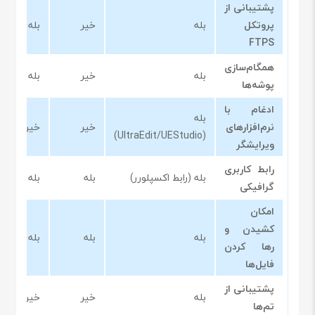
پشتیبانی از
پروتکل
بله
خیر
بله
FTPS
همگام‌سازی
بله
خیر
بله
پوشه‌ها
ادغام با
بله
نرم‌افزارهای
خیر
خیر
(UltraEdit/UEStudio)
ویرایشگر
رابط کاربری
بله (رابط اکسپلورر)
بله
بله
گرافیکی
امکان
کشیدن و
بله
بله
بله
رها کردن
فایل‌ها
پشتیبانی از
بله
خیر
خیر
تم‌ها