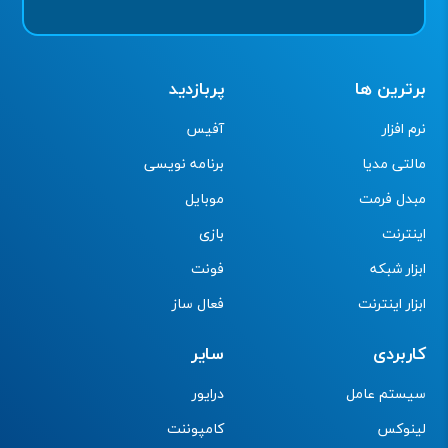
برترین ها
پربازدید
نرم افزار
آفیس
مالتی مدیا
برنامه نویسی
مبدل فرمت
موبایل
اینترنت
بازی
ابزار شبکه
فونت
ابزار اینترنت
فعال ساز
کاربردی
سایر
سیستم عامل
درایور
لینوکس
کامپوننت