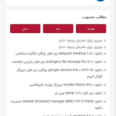
مطالب محبوب
هفته
ماه
سال
چیزی برای نمایش وجود ندارد
چیزی برای نمایش وجود ندارد
دانلود telegram Desktop 6.5.1 نرم افزار رایگان تلگرام دسکتاپ
دانلود auslogics file recovery Pro 12.1.1 نرم افزار بازیابی اطلاعات
دانلود google chrome 145.0.7632.117 رایگان نرم افزار مرورگر
گوگل کروم
دانلود mozilla firefox 148.0 مرورگر موزیلا فایرفاکس
دانلود نرم افزار winrar 7.20 وین رار
دانلود internet download manager (IDM) 6.42.61 Retail مدیریت
دانلود
دانلود anydesk 9.6.11 کنترل ویندوز از راه دور