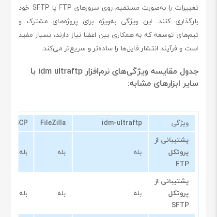
تغییرات را به‌صورت مستقیم روی سرورهای FTP یا SFTP خود
بارگذاری کنند. این ویژگی به‌ویژه برای پروژه‌های مشترک و
تیم‌های توسعه که به همکاری بین اعضا نیاز دارند، بسیار مفید
است و فرآیند انتشار فایل‌ها را ساده‌تر و سریع‌تر می‌کند.
جدول مقایسه ویژگی‌های نرم‌افزار idm ultraftp با
سایر ابزارهای مشابه:
ویژگی
idm-ultraftp
FileZilla
WinSCP
پشتیبانی از
پروتکل
بله
بله
بله
FTP
پشتیبانی از
پروتکل
بله
بله
بله
SFTP