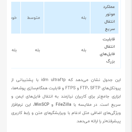
عملکرد
موتور
بله
متوسط
خوب
انتقال
سریع
قابلیت
انتقال
بله
بله
بله
فایل‌های
بزرگ
این جدول نشان می‌دهد که idm ultraftp با پشتیبانی از
پروتکل‌های FTP، SFTP و FTPS و قابلیت همگام‌سازی پوشه‌ها،
ابزاری جامع‌تر برای کاربران نیازمند به انتقال فایل‌های ایمن و
سریع است. در مقایسه با
FileZilla
و
WinSCP
، این نرم‌افزار
ویژگی‌های اضافی مثل ادغام با ویرایشگرهای متن و رابط کاربری
پیشرفته‌تر را ارائه می‌دهد.