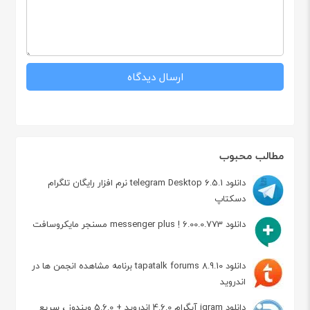
مطالب محبوب
دانلود telegram Desktop 6.5.1 نرم افزار رایگان تلگرام
دسکتاپ
دانلود messenger plus ! 6.00.0.773 مسنجر مایکروسافت
دانلود tapatalk forums 8.9.10 برنامه مشاهده انجمن ها در
اندروید
دانلود igram آیگرام 4.6.0 اندروید + 5.6.0 ویندوز ، سریع