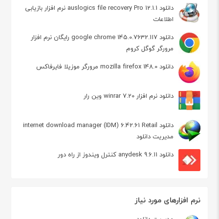
دانلود auslogics file recovery Pro 12.1.1 نرم افزار بازیابی
اطلاعات
دانلود google chrome 145.0.7632.117 رایگان نرم افزار
مرورگر گوگل کروم
دانلود mozilla firefox 148.0 مرورگر موزیلا فایرفاکس
دانلود نرم افزار winrar 7.20 وین رار
دانلود internet download manager (IDM) 6.42.61 Retail
مدیریت دانلود
دانلود anydesk 9.6.11 کنترل ویندوز از راه دور
نرم افزارهای مورد نیاز
مدیریت دانلود