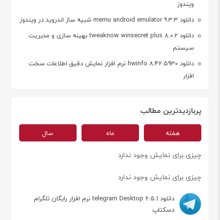
ویندوز
دانلود memu android emulator 9.3.3 شبیه ساز اندروید در ویندوز
دانلود tweaknow winsecret plus 8.0.2 بهینه سازی و مدیریت
سیستم
دانلود hwinfo 8.42.5930 نرم افزار نمایش دقیق اطلاعات سخت
افزار
پربازدیدترین مطالب
هفته
ماه
سال
چیزی برای نمایش وجود ندارد
چیزی برای نمایش وجود ندارد
دانلود telegram Desktop 6.5.1 نرم افزار رایگان تلگرام
دسکتاپ