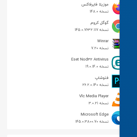
موزیلا فایرفاکس
نسخه 148.0
گوگل کروم
نسخه 145.0.7632.117
Winrar
نسخه 7.20
Eset Nod32 Antivirus
نسخه 19.0.14.0
فتوشاپ
نسخه 26.2.0.140
Vlc Media Player
نسخه 3.0.21
Microsoft Edge
نسخه 145.0.3800.70