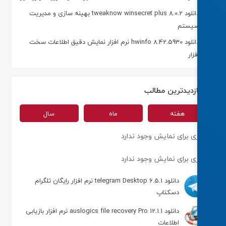
دانلود tweaknow winsecret plus 8.0.2 بهینه سازی و مدیریت
یستم
دانلود hwinfo 8.42.5930 نرم افزار نمایش دقیق اطلاعات سخت
فزار
ازدیدترین مطالب
هفته
ماه
سال
ی برای نمایش وجود ندارد
ی برای نمایش وجود ندارد
دانلود telegram Desktop 6.5.1 نرم افزار رایگان تلگرام
دسکتاپ
دانلود auslogics file recovery Pro 12.1.1 نرم افزار بازیابی
اطلاعات