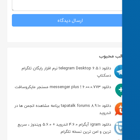
لب محبوب
دانلود telegram Desktop 6.5.1 نرم افزار رایگان تلگرام
دسکتاپ
دانلود messenger plus ! 6.00.0.773 مسنجر مایکروسافت
دانلود tapatalk forums 8.9.10 برنامه مشاهده انجمن ها در
اندروید
دانلود igram آیگرام 4.6.0 اندروید + 5.6.0 ویندوز ، سریع
ترین و امن ترین نسخه تلگرام