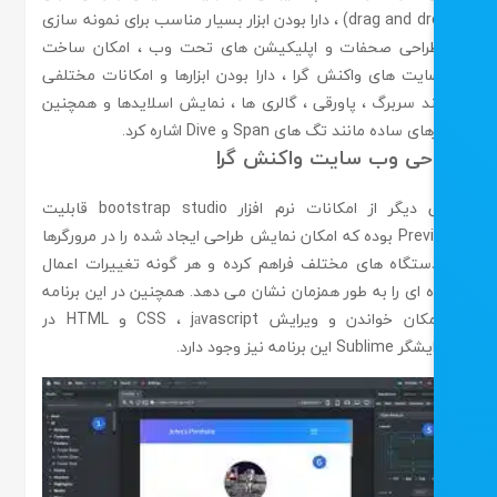
(drag and drop) ، دارا بودن ابزار بسیار مناسب برای نمونه سازی
راحی صحفات و اپلیکیشن های تحت وب ، امکان ساخت
ایت های واکنش گرا ، دارا بودن ابزارها و امکانات مختلفی
ند سربرگ ، پاورقی ، گالری ها ، نمایش اسلایدها و همچنین
ای ساده مانند تگ های Span و Dive اشاره کرد.
احی وب سایت واکنش گرا
یکی دیگر از امکانات نرم افزار bootstrap studio قابلیت
Preview بوده که امکان نمایش طراحی ایجاد شده را در مرورگرها
ستگاه های مختلف فراهم کرده و هر گونه تغییرات اعمال
 ای را به طور همزمان نشان می دهد. همچنین در این برنامه
، امکان خواندن و ویرایش CSS ، jаvascript و HTML در
S این برنامه نیز وجود دارد.