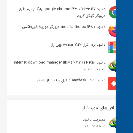
دانلود google chrome 145.0.7632.117 رایگان نرم افزار
مرورگر گوگل کروم
دانلود mozilla firefox 148.0 مرورگر موزیلا فایرفاکس
دانلود نرم افزار winrar 7.20 وین رار
دانلود internet download manager (IDM) 6.42.61 Retail
مدیریت دانلود
دانلود anydesk 9.6.11 کنترل ویندوز از راه دور
افزارهای مورد نیاز
مدیریت دانلود
نسخه 6.42.61