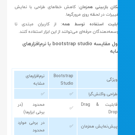
کان بازبینی همزمان:
کاهش خطاهای طراحی با نمایش
ییرات در لحظه روی مرورگرها.
بلیت استفاده توسط همه:
از کاربران مبتدی تا
سعه‌دهندگان حرفه‌ای می‌توانند از این ابزار استفاده کنند.
جدول مقایسه bootstrap studio با نرم‌افزارهای
به
Bootstrap
نرم‌افزارهای
ویژگی
Studio
مشابه
طراحی واکنش‌گرا
✅
✅
قابلیت Drag &
محدود (در
✅
Drop
برخی ابزارها)
در برخی موارد
پیش‌نمایش همزمان
✅
محدود