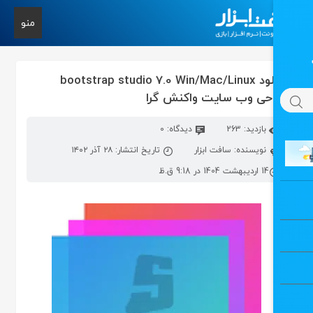
منو
دانلود bootstrap studio 7.0 Win/Mac/Linux
حی وب سایت واکنش گرا
بازدید: 263
دیدگاه: 0
نویسنده: سافت ابزار
تاریخ انتشار: ۲۸ آذر ۱۴۰۲
14 اردیبهشت 1404 در 9:18 ق.ظ