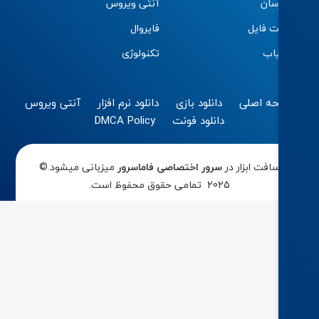
سان
آنتی ویروس
ت فایل
فایروال
اب
تکنولوژی
ه اصلی
دانلود بازی
دانلود نرم افزار
آنتی ویروس
دانلود فونت
DMCA Policy
افت ابزار در
سرور اختصاصی
فاماسرور
میزبانی میشود.©
2025 تمامی حقوق محفوظ است.