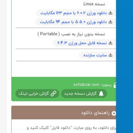
نسخه Linux
دانلود ورژن 6.0.2 با حجم 123 مگابايت
دانلود ورژن 5.5.0 با حجم 94 مگابايت
نسخه بدون نیاز به نصب ( Portable )
نسخه قابل حمل ورژن 6.4.3
سایت سازنده
پسورد: softabzar.com
گزارش نسخه جدید
گزاش خرابی لینک
راهنمای دانلود
رای دانلود، به روی عبارت “دانلود فایل” کلیک کنید و