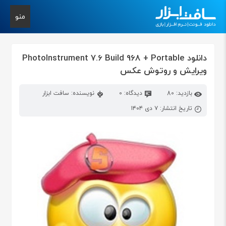
منو
دانلود PhotoInstrument 7.6 Build 968 + Portable
ویرایش و روتوش عکس
بازدید: 80
دیدگاه: 0
نویسنده: سافت ابزار
تاریخ انتشار: ۷ دی ۱۴۰۴