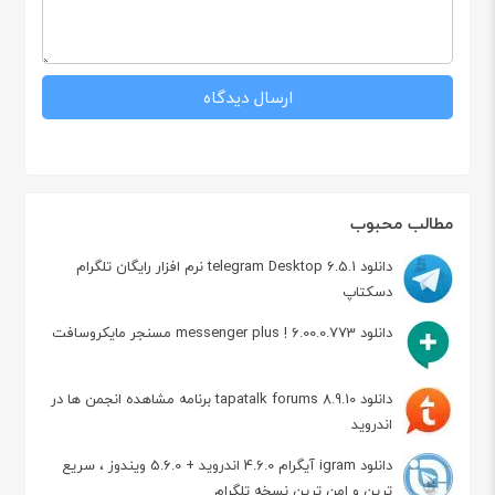
مطالب محبوب
دانلود telegram Desktop 6.5.1 نرم افزار رایگان تلگرام
دسکتاپ
دانلود messenger plus ! 6.00.0.773 مسنجر مایکروسافت
دانلود tapatalk forums 8.9.10 برنامه مشاهده انجمن ها در
اندروید
دانلود igram آیگرام 4.6.0 اندروید + 5.6.0 ویندوز ، سریع
ترین و امن ترین نسخه تلگرام