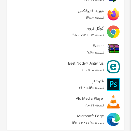
نسخه 6.42.61
موزیلا فایرفاکس
نسخه 148.0
گوگل کروم
نسخه 145.0.7632.117
Winrar
نسخه 7.20
Eset Nod32 Antivirus
نسخه 19.0.14.0
فتوشاپ
نسخه 26.2.0.140
Vlc Media Player
نسخه 3.0.21
Microsoft Edge
نسخه 145.0.3800.70