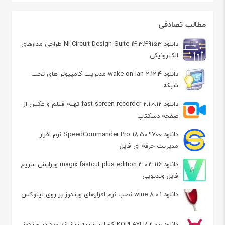
مطالب تصادفی
دانلود NI Circuit Design Suite 14.3.49153 طراحی مدارهای
الکترونیکی
دانلود wake on lan 2.12.4 مدیریت کامپیوتر های تحت
شبکه
دانلود fast screen recorder 2.1.0.12 تهیه فیلم و عکس از
صفحه دسکتاپ
دانلود SpeedCommander Pro 18.50.9700 نرم افزار
مدیریت حرفه ای فایل
دانلود magix fastcut plus edition 3.0.3.116 ویرایش سریع
فایل ویدیویی
دانلود wine 8.0.1 نصب نرم افزارهای ویندوز بر روی لینوکس
دانلود KOPLAYER 2.0.0 کوپلیر شبیه ساز اندروید در ویندوز