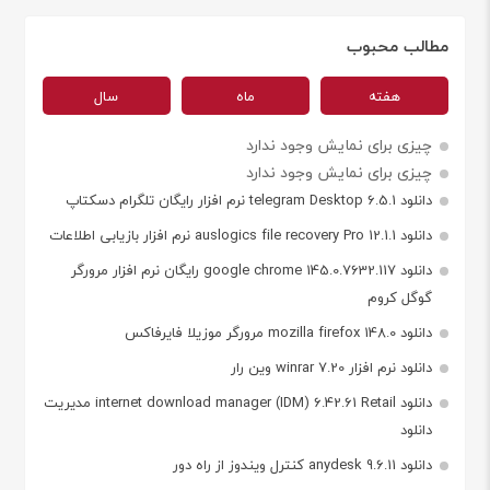
مطالب محبوب
هفته
ماه
سال
چیزی برای نمایش وجود ندارد
چیزی برای نمایش وجود ندارد
دانلود telegram Desktop 6.5.1 نرم افزار رایگان تلگرام دسکتاپ
دانلود auslogics file recovery Pro 12.1.1 نرم افزار بازیابی اطلاعات
دانلود google chrome 145.0.7632.117 رایگان نرم افزار مرورگر
گوگل کروم
دانلود mozilla firefox 148.0 مرورگر موزیلا فایرفاکس
دانلود نرم افزار winrar 7.20 وین رار
دانلود internet download manager (IDM) 6.42.61 Retail مدیریت
دانلود
دانلود anydesk 9.6.11 کنترل ویندوز از راه دور