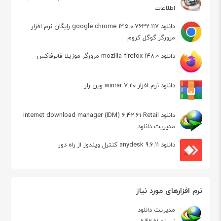
اطلاعات
دانلود google chrome 145.0.7632.117 رایگان نرم افزار
مرورگر گوگل کروم
دانلود mozilla firefox 148.0 مرورگر موزیلا فایرفاکس
دانلود نرم افزار winrar 7.20 وین رار
دانلود internet download manager (IDM) 6.42.61 Retail
مدیریت دانلود
دانلود anydesk 9.6.11 کنترل ویندوز از راه دور
نرم افزارهای مورد نیاز
مدیریت دانلود