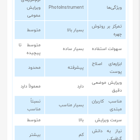
ویژگی‌ها
PhotoInstrument
ویرایش
عمومی
تمرکز بر روتوش
بسیار بالا
متوسط
چهره
متوسط تا
سهولت استفاده
بسیار ساده
پیچیده
ابزارهای اصلاح
پیشرفته
محدود
پوست
ویرایش موضعی
دارد
معمولاً دارد
دقیق
مناسب کاربران
نسبتاً
بسیار مناسب
مبتدی
مناسب
سرعت ویرایش
بالا
متوسط
نیاز به دانش
کم
بیشتر
گرافیکی