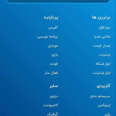
برترین ها
پربازدید
نرم افزار
آفیس
مالتی مدیا
برنامه نویسی
مبدل فرمت
موبایل
اینترنت
بازی
ابزار شبکه
فونت
ابزار اینترنت
فعال ساز
کاربردی
سایر
سیستم عامل
درایور
لینوکس
کامپوننت
پلیر
گرافیک