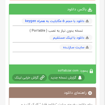
باکس دانلود
دانلود با حجم 5 مگابايت به همراه keygen
نسخه بدون نیاز به نصب ( Portable )
دانلود با لینک مستقیم
سایـت سـازنــده
پسورد: softabzar.com
گزارش نسخه جدید
گزاش خرابی لینک
راهنمای دانلود
برای دانلود، به روی عبارت “دانلود فایل” کلیک کنید و