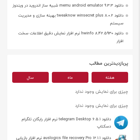
دانلود memu android emulator 9.3.3 شبیه ساز اندروید در ویندوز
دانلود tweaknow winsecret plus 8.0.2 بهینه سازی و مدیریت
سیستم
دانلود hwinfo 8.42.5930 نرم افزار نمایش دقیق اطلاعات سخت
افزار
پربازدیدترین مطالب
هفته
ماه
سال
چیزی برای نمایش وجود ندارد
چیزی برای نمایش وجود ندارد
دانلود telegram Desktop 6.5.1 نرم افزار رایگان تلگرام
دسکتاپ
دانلود auslogics file recovery Pro 12.1.1 نرم افزار بازیابی