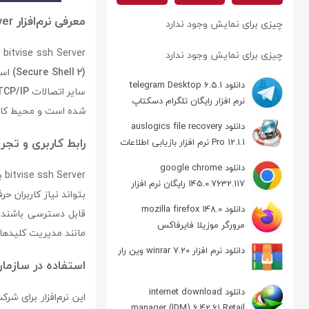
معرفی نرم‌افزار bitvise ssh Server
چیزی برای نمایش وجود ندارد
bitvise ssh Server یک نرم‌افزار حرفه‌ای برای ایجاد ارتباط ایمن و مطمئن با سرورهای راه دور است که از پروتکل
چیزی برای نمایش وجود ندارد
(Secure Shell 2)
استف
دانلود telegram Desktop 6.5.1
سایر اتصالات
TCP/IP
نرم افزار رایگان تلگرام دسکتاپ
شده است و محیط کاری آن به نسب
دانلود auslogics file recovery
رابط کاربری و تجر
Pro 12.1.1 نرم افزار بازیابی اطلاعات
دانلود google chrome
er
145.0.7632.117 رایگان نرم افزار
بتواند نیاز کاربران حر
مرورگر گوگل کروم
دانلود mozilla firefox 148.0
قابل دسترسی باشند. 
مرورگر موزیلا فایرفاکس
مانند مدیریت کلیدهای SSH، انتقال فایل‌ها و تونل‌زنی را به‌صورت کارآمد ا
دانلود نرم افزار winrar 7.20 وین رار
استفاده در سازمان
دانلود internet download
این نرم‌افزار برای شر
manager (IDM) 6.42.61 Retail