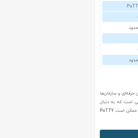
PuT
دود
دود
بران حرفه‌ای و سازمان‌ها
انی است که به دنبال
د، ممکن است
PuTTY