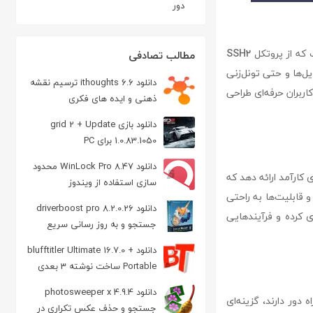
دور
SSH2
مطالب تصادفی
یل‌ها و حتی تونل‌زنی
دانلود ithoughts 6.6 ترسیم نقشه
bitvise ss به طور خاص برای کاربران حرفه‌ای طراحی
ذهنی و ایده های فکری
دانلود بازی grid 2 + Update
1.0.83.1050 برای PC
دانلود WinLock Pro 8.47 محدود
بری کارآمد ارائه دهد که
سازی استفاده از ویندوز
 و قابلیت‌ها به راحتی
دانلود driverboost pro 8.2.0.26
 کرده و فرآیندهایی
جستجو و به روز رسانی سریع
درایورهای ویندوز
دانلود blufftitler Ultimate 16.7.0 +
Portable ساخت نوشته 3 بعدی
دانلود photosweeper x 4.9.4
 دور دارند، گزینه‌ای
جستجو و حذف عکس تکراری در