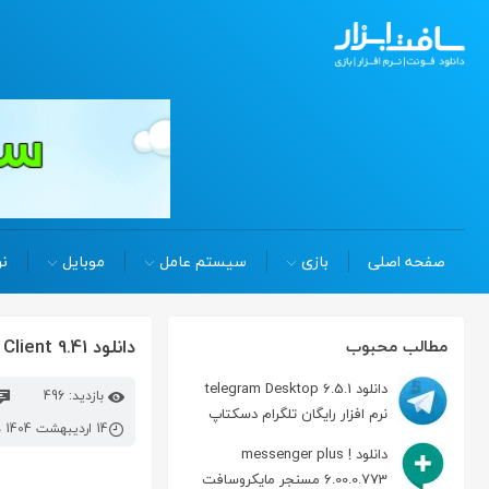
صفحه اصلی
بازی
سیستم عامل
موبایل
نر
دانلود bitvise ssh Server + Client 9.41 ارتباط سرور و کلاینت از طریق پروتکل SSH
مطالب محبوب
دانلود telegram Desktop 6.5.1
بازدید: 496
نرم افزار رایگان تلگرام دسکتاپ
14 اردیبهشت 1404 در 9:18 ق.ظ
دانلود messenger plus !
6.00.0.773 مسنجر مایکروسافت