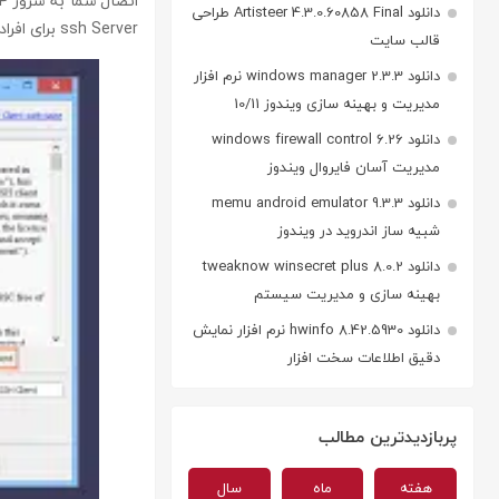
دانلود Artisteer 4.3.0.60858 Final طراحی
ssh Server برای افراد مبتدیان در نظر گرفته نشده است و نمی توان محیط کاری آنرا با نرم افزار PuTTY مقایسه کرد.
قالب سایت
دانلود windows manager 2.3.3 نرم افزار
مدیریت و بهینه سازی ویندوز 10/11
دانلود windows firewall control 6.26
مدیریت آسان فایروال ویندوز
دانلود memu android emulator 9.3.3
شبیه ساز اندروید در ویندوز
دانلود tweaknow winsecret plus 8.0.2
بهینه سازی و مدیریت سیستم
دانلود hwinfo 8.42.5930 نرم افزار نمایش
دقیق اطلاعات سخت افزار
پربازدیدترین مطالب
هفته
ماه
سال