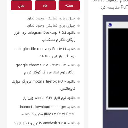
اتصال شما به سرور SFTP از طریق SSH به منظور ارائه سرویس گیرنده با نیازهای امنیتی ضروری انجام میشود. bitvise
هفته
ماه
سال
چیزی برای نمایش وجود ندارد
چیزی برای نمایش وجود ندارد
دانلود telegram Desktop 6.5.1 نرم افزار
رایگان تلگرام دسکتاپ
دانلود auslogics file recovery Pro 12.1.1
نرم افزار بازیابی اطلاعات
دانلود google chrome 145.0.7632.117
رایگان نرم افزار مرورگر گوگل کروم
دانلود mozilla firefox 148.0 مرورگر موزیلا
فایرفاکس
دانلود نرم افزار winrar 7.20 وین رار
دانلود internet download manager
(IDM) 6.42.61 Retail مدیریت دانلود
دانلود anydesk 9.6.11 کنترل ویندوز از راه