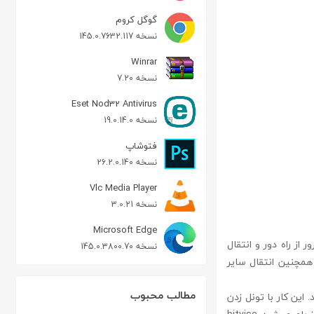
گوگل کروم
نسخه 145.0.7632.117
Winrar
نسخه 7.20
Eset Nod32 Antivirus
نسخه 19.0.14.0
فتوشاپ
نسخه 26.2.0.140
Vlc Media Player
نسخه 3.0.21
Microsoft Edge
SSH Secure) برای اتصال به یک سرور از راه دور و انتقال
نسخه 145.0.3800.70
 های انتقال و همچنین انتقال سایر
مطالب محبوب
ن اتصال به سرورهای SFTP را با استفاده از سرویس FTP می دهد. این کار با تونل زدن