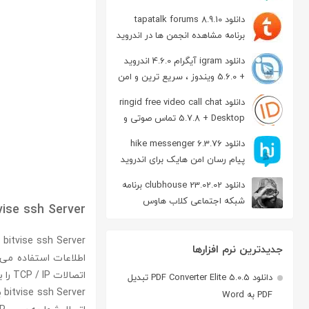
دانلود tapatalk forums 8.9.10
برنامه مشاهده انجمن ها در اندروید
دانلود igram آیگرام 4.6.0 اندروید
+ 5.6.0 ویندوز ، سریع ترین و امن
ترین نسخه تلگرام
دانلود ringid free video call chat
5.7.8 + Desktop تماس صوتی و
تصویری در اندروید
دانلود hike messenger 6.3.76
پیام‌ رسان‌ امن هایک برای اندروید
دانلود clubhouse 23.02.02 برنامه
شبکه اجتماعی کلاب هاوس
vise ssh Server
اندروید
جدیدترین نرم افزارها
اتصالات TCP / IP را بر روی یک خط امن ایجاد کند.
دانلود PDF Converter Elite 5.0.5 تبدیل
PDF به Word