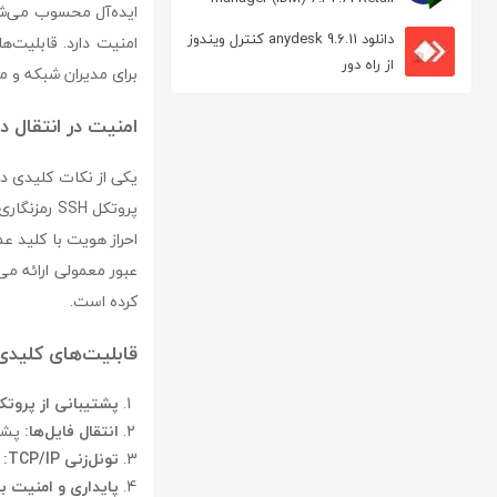
مدیریت دانلود
دانلود anydesk 9.6.11 کنترل ویندوز
امنیت دارد. قابلیت‌ه
از راه دور
برای مدیران شبکه و متخصصان IT به ابزاری بسیار ا
امنیت در انتقال دا
پروتکل SSH
کرده است.
قابلیت‌های کلیدی tvise ssh Server
پشتیبانی از پروتکل H2
انتقال فایل‌ها:
پشتی
تونل‌زنی TCP/IP:
ا
پایداری و امنیت بال