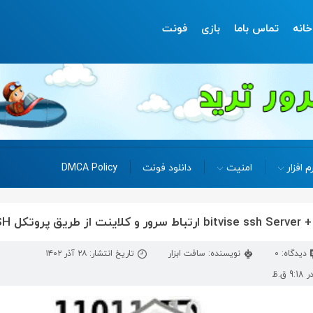
خانه
تماس باما
بازی
فونت
م افزار
امنیت
دانلود فونت
DMCA Policy
دیدگاه: 0
نویسنده: سافت ابزار
تاریخ انتشار: ۲۸ آذر ۱۴۰۲