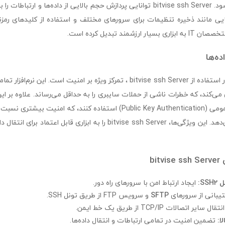
ایده‌آل محسوب می‌شود. bitvise ssh Server توانایی پردازش حجم بالایی از داده‌ها 
ایی مانند ذخیره تنظیمات برای سرورهای مختلف و استفاده از کلیدهای رمزن
رزشمند تبدیل کرده است.
ده‌ها
یکی از نکات کلیدی در استفاده از bitvise ssh Server ، تمرکز ویژه بر امنیت است. ا
 رمزنگاری می‌کند، که خطرات ناشی از حملات سایبری را به حداقل می‌رساند. علاوه بر این
احراز هویت با کلید عمومی (Public Key Authentication) استفاده کنند، که ام
عبور معمولی ارائه می‌دهد. این ویژگی‌ها، bitvise ssh Server را به ابزاری ق
bi
SS:
ایجاد ارتباط امن با سرورهای راه دور.
بانی از سرورهای
SFTP
و سرویس FTP از طریق تونل SSH.
نتقال سایر اتصالات TCP/IP از طریق یک خط ایمن.
ا:
تضمین امنیت در تمامی ارتباطات و انتقال داده‌ها.