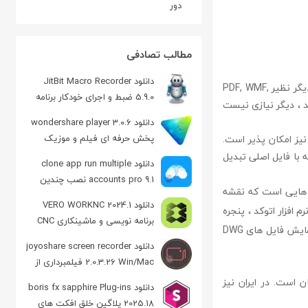
دور
مطالب تصادفی
دانلود JitBit Macro Recorder
به فرمت های دیگر نظیر PDF, WMF,
5.9.0 ضبط و اجرای خودکار برنامه
ا دارند ، دیگر نیازی نیست
های ویندوز
دانلود wondershare player 3.0.6
پخش حرفه ای فیلم و موزیک
کنار این تبدیل فرمت ها ، تبدیل درون خانوادگی نرم افزار Autocad یعنی تبدیل DWF to DWG نیز امکان پذیر است.
ه با فایل اصلی تبدیل
دانلود clone app run multiple
accounts pro 9.1 نصب چندین
 هایی است که نقشه
نسخه از یک برنامه در اندروید
دانلود VERO WORKNC 2024.1
م افزار اتوکد ، پنجره
برنامه نویسی و ماشینکاری CNC
مورد نظر را برای تبدیل انتخاب کنید. لازم به ذکر است این نرم افزار میتواند به عنوان یک نرم افزار نمایش فایل های DWG
دانلود joyoshare screen recorder
2.0.3.26 Win/Mac فیلمبرداری از
صفحه نمایش ویندوز
 است. در ایران نیز
دانلود boris fx sapphire Plug-ins
2025.18 پلاگین خلق افکت های