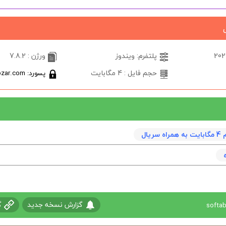
پلتفرم: ویندوز
ورژن : 7.8.2
حجم فایل : 4 مگابایت
پسورد: softabzar.com
ریال
گزارش نسخه جدید
گ