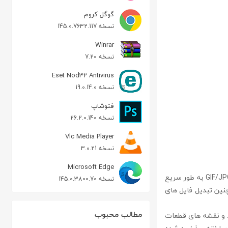
گوگل کروم
نسخه 145.0.7632.117
Winrar
نسخه 7.20
Eset Nod32 Antivirus
نسخه 19.0.14.0
فتوشاپ
نسخه 26.2.0.140
Vlc Media Player
نسخه 3.0.21
Microsoft Edge
acad dwg to image نرم افزاری در زمینه تبدیل فایل های DWG و DXF به فرمت های GIF/JPG/PNG/TIFF به طور سریع
نسخه 145.0.3800.70
امه AutoCAD بوده که امکان تبدیل دسته ای فایلهای DWG و DXF و همچنین تبدیل فایل های
مطالب محبوب
ز اسناد و نقشه های قطعات