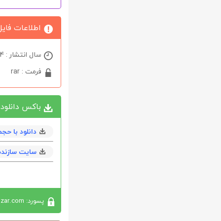
اطلاعات فایل
سال انتشار : 2024
فرمت : rar
باکس دانلود
دانلود با حجم 4 مگابايت به همراه س
سایت سازنده
پسورد: softabzar.com