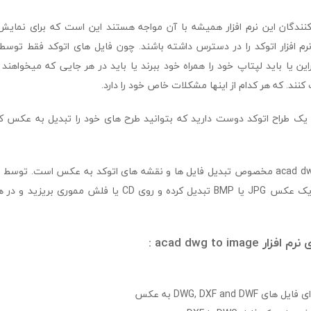
ندگان این نرم افزار همیشه با آن مواجه هستند این است که برای نمایش 
رم افزار اتوکد را در دسترس داشته باشند. چون فایل های اتوکد فقط توسط 
ین یا باید لپتاپ خود را همراه خود ببرند یا باید در هر جایی که میخواهند ط
کنند. که هر کدام از اینها مشکلات خاص خود را دارد.
 یک طراح اتوکد دوست دارید که بتوانید طرح های خود را تبدیل به عکس کر
نرم افزار acad dwg to image مخصوص تبدیل فایل ها و نقشه های اتوکد به عکس است. توس
طرح های اتوکد را به یک عکس JPG یا BMP تبدیل کرده و روی CD یا
acad dwg to ima :
DWG, DXF and  به عکس