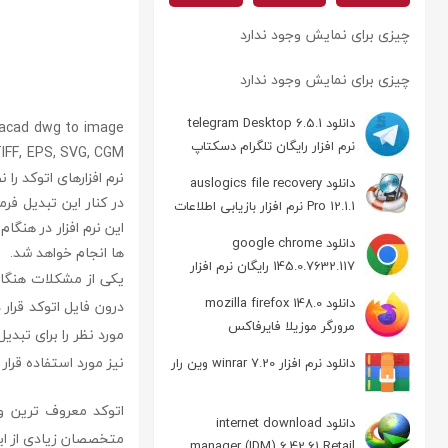
چیزی برای نمایش وجود ندارد
چیزی برای نمایش وجود ندارد
دانلود telegram Desktop 6.5.1
acad dwg to image نرم افزاری کامل برای
نرم افزار رایگان تلگرام دسکتاپ
نرم افزارهای اتوکد را
دانلود auslogics file recovery
Pro 12.1.1 نرم افزار بازیابی اطلاعات
این نرم افزار در هنگا
دانلود google chrome
ها انجام خواهد شد.
145.0.7632.117 رایگان نرم افزار
یکی از مشکلات هنگا
مرورگر گوگل کروم
دانلود mozilla firefox 148.0
درون فایل اتوکد قرار د
مرورگر موزیلا فایرفاکس
نیز مورد استفاده قرار 
دانلود نرم افزار winrar 7.20 وین رار
اتوکد معروف ترین و 
دانلود internet download
متخصصان زیادی از این
manager (IDM) 6.42.61 Retail