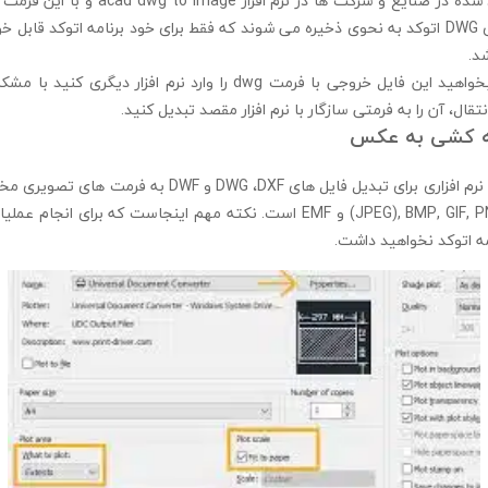
و مجموعه های ایجاد شده در صنایع و شرکت ها در
اند. اطلاعات فایل های DWG اتوکد به نحوی ذخیره می شوند که فقط برای خود برنامه اتوکد قا
شد.
یعنی در صورتی که بخواهید این فایل خروجی با فرمت dwg را وارد نرم افز
نتقال، آن را به فرمتی سازگار با نرم افزار مقصد تبدیل کنید.
شه کشی به عکس
(JPEG), BMP, GIF, PNG, TGA, PCX, WMF و EMF است. نکته مهم اینجاست که برا
امه اتوکد نخواهید داشت.