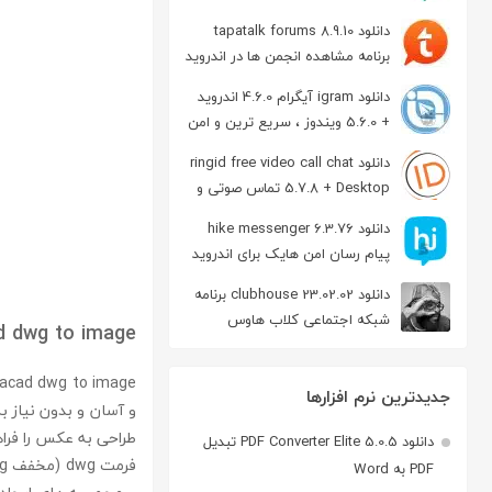
دانلود tapatalk forums 8.9.10
برنامه مشاهده انجمن ها در اندروید
دانلود igram آیگرام 4.6.0 اندروید
+ 5.6.0 ویندوز ، سریع ترین و امن
ترین نسخه تلگرام
دانلود ringid free video call chat
5.7.8 + Desktop تماس صوتی و
تصویری در اندروید
دانلود hike messenger 6.3.76
پیام‌ رسان‌ امن هایک برای اندروید
دانلود clubhouse 23.02.02 برنامه
شبکه اجتماعی کلاب هاوس
d dwg to image
اندروید
جدیدترین نرم افزارها
طراحی به عکس را فرا
دانلود PDF Converter Elite 5.0.5 تبدیل
PDF به Word