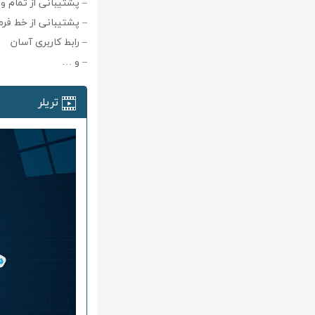
– پشتیبانی از تمام ورژن ه
– پشتیبانی از خط فرم
– رابط کاربری آسان
– و …
تریلر