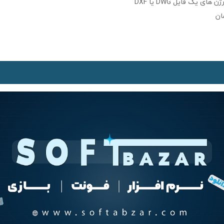
ای یک فایل DWG یا DXF
ان