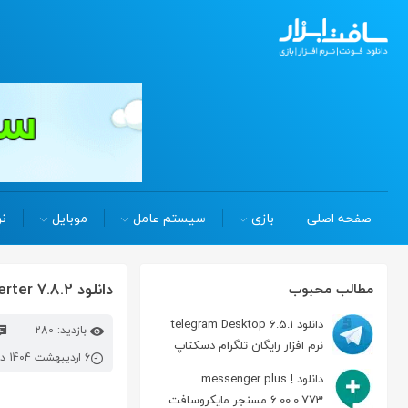
صفحه اصلی
بازی
سیستم عامل
موبایل
نر
دانلود acad dwg to image converter 7.8.2 تبدیل فایل نقشه کشی به عکس
مطالب محبوب
دانلود telegram Desktop 6.5.1
بازدید: 280
نرم افزار رایگان تلگرام دسکتاپ
6 اردیبهشت 1404 در 7:12 ق.ظ
دانلود messenger plus !
6.00.0.773 مسنجر مایکروسافت