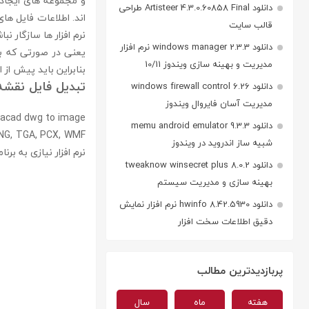
دانلود Artisteer 4.3.0.60858 Final طراحی
قالب سایت
نرم افزار ها سازگار نبا
دانلود windows manager 2.3.3 نرم افزار
مدیریت و بهینه سازی ویندوز 10/11
بنابراین باید پیش از ا
تبدیل فایل نق
دانلود windows firewall control 6.26
مدیریت آسان فایروال ویندوز
دانلود memu android emulator 9.3.3
شبیه ساز اندروید در ویندوز
نرم افزار نیازی به برن
دانلود tweaknow winsecret plus 8.0.2
بهینه سازی و مدیریت سیستم
دانلود hwinfo 8.42.5930 نرم افزار نمایش
دقیق اطلاعات سخت افزار
پربازدیدترین مطالب
هفته
ماه
سال