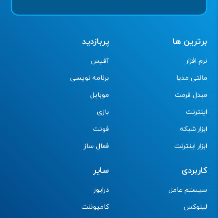
برترین ها
پربازدید
نرم افزار
آفیس
مالتی مدیا
برنامه نویسی
مبدل فرمت
موبایل
اینترنت
بازی
ابزار شبکه
فونت
ابزار اینترنت
فعال ساز
کاربردی
سایر
سیستم عامل
درایور
لینوکس
کامپوننت