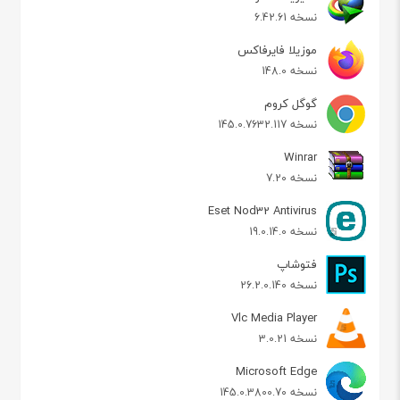
نسخه 6.42.61
موزیلا فایرفاکس
نسخه 148.0
گوگل کروم
نسخه 145.0.7632.117
Winrar
نسخه 7.20
Eset Nod32 Antivirus
نسخه 19.0.14.0
فتوشاپ
نسخه 26.2.0.140
Vlc Media Player
نسخه 3.0.21
Microsoft Edge
نسخه 145.0.3800.70