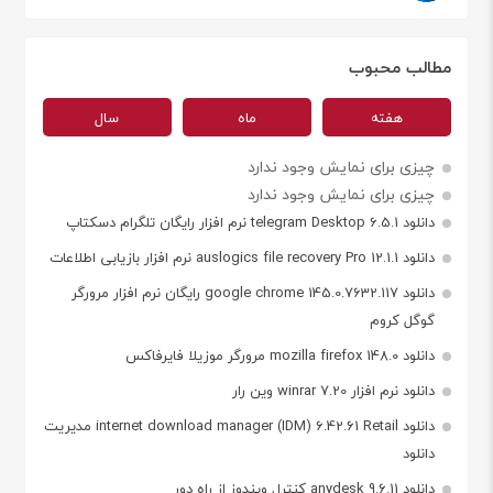
مطالب محبوب
هفته
ماه
سال
چیزی برای نمایش وجود ندارد
چیزی برای نمایش وجود ندارد
دانلود telegram Desktop 6.5.1 نرم افزار رایگان تلگرام دسکتاپ
دانلود auslogics file recovery Pro 12.1.1 نرم افزار بازیابی اطلاعات
دانلود google chrome 145.0.7632.117 رایگان نرم افزار مرورگر
گوگل کروم
دانلود mozilla firefox 148.0 مرورگر موزیلا فایرفاکس
دانلود نرم افزار winrar 7.20 وین رار
دانلود internet download manager (IDM) 6.42.61 Retail مدیریت
دانلود
دانلود anydesk 9.6.11 کنترل ویندوز از راه دور