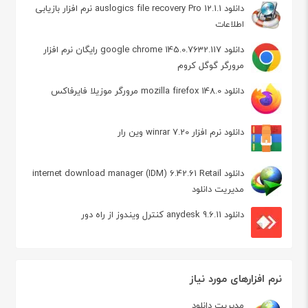
دانلود auslogics file recovery Pro 12.1.1 نرم افزار بازیابی
اطلاعات
دانلود google chrome 145.0.7632.117 رایگان نرم افزار
مرورگر گوگل کروم
دانلود mozilla firefox 148.0 مرورگر موزیلا فایرفاکس
دانلود نرم افزار winrar 7.20 وین رار
دانلود internet download manager (IDM) 6.42.61 Retail
مدیریت دانلود
دانلود anydesk 9.6.11 کنترل ویندوز از راه دور
نرم افزارهای مورد نیاز
مدیریت دانلود