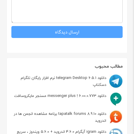
مطالب محبوب
دانلود telegram Desktop 6.5.1 نرم افزار رایگان تلگرام
دسکتاپ
دانلود messenger plus ! 6.00.0.773 مسنجر مایکروسافت
دانلود tapatalk forums 8.9.10 برنامه مشاهده انجمن ها در
اندروید
دانلود igram آیگرام 4.6.0 اندروید + 5.6.0 ویندوز ، سریع