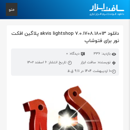
منو
دانلود akvis lightshop 7.0.1708.18013 پلاگین افکت
نور برای فتوشاپ
بازدید: 336
دیدگاه: 0
نویسنده: سافت ابزار
تاریخ انتشار: ۶ اسفند ۱۴۰۲
10 اردیبهشت 1404 در 9:11 ق.ظ