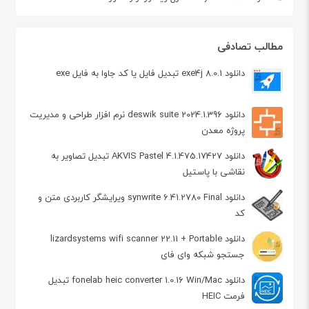
مطالب تصادفی
دانلود exe4j 8.0.1 تبدیل فایل یا کد جاوا به فایل exe
دانلود deswik suite 2024.1.396 نرم افزار طراحی و مدیریت
پروژه معدن
دانلود AKVIS Pastel 4.1.475.17427 تبدیل تصاویر به
نقاشی با پاستیل
دانلود synwrite 6.41.2780 Final ویرایشگر کاربردی متن و
کد
دانلود lizardsystems wifi scanner 22.11 + Portable
جستجو شبکه وای فای
دانلود fonelab heic converter 1.0.16 Win/Mac تبدیل
فرمت HEIC