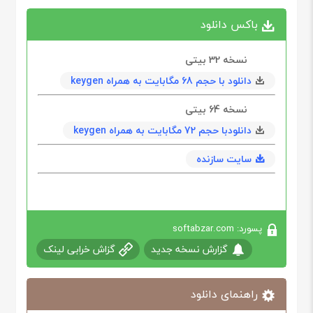
باکس دانلود
نسخه 32 بیتی
دانلود با حجم 68 مگابايت به همراه keygen
نسخه 64 بیتی
دانلودبا حجم 72 مگابايت به همراه keygen
سایت سازنده
پسورد: softabzar.com
گزارش نسخه جدید
گزاش خرابی لینک
راهنمای دانلود