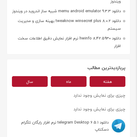
ویندوز
دانلود memu android emulator 9.3.3 شبیه ساز اندروید در ویندوز
دانلود tweaknow winsecret plus 8.0.2 بهینه سازی و مدیریت
سیستم
دانلود hwinfo 8.42.5930 نرم افزار نمایش دقیق اطلاعات سخت
افزار
پربازدیدترین مطالب
هفته
ماه
سال
چیزی برای نمایش وجود ندارد
چیزی برای نمایش وجود ندارد
دانلود telegram Desktop 6.5.1 نرم افزار رایگان تلگرام
دسکتاپ