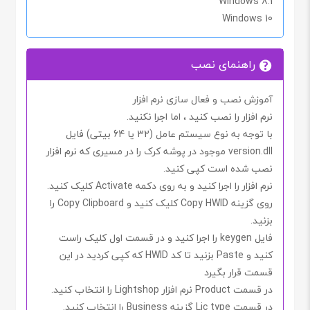
Windows 8.1
Windows 10
راهنمای نصب
آموزش نصب و فعال سازی نرم افزار
نرم افزار را نصب کنید ، اما اجرا
نکنید
.
با توجه به نوع سیستم عامل (32 یا 64 بیتی) فایل
version.dll
موجود در پوشه کرک را در مسیری که نرم افزار
نصب شده است کپی کنید.
نرم افزار را اجرا کنید و به روی دکمه
Activate
کلیک کنید.
روی گزینه
Copy HWID
کلیک کنید و
Copy Clipboard
را
بزنید.
فایل
keygen
را اجرا کنید و در قسمت اول کلیک راست
کنید و
Paste
بزنید تا کد
HWID
که کپی کردید در این
قسمت قرار بگیرد
در قسمت
Product
نرم افزار
Lightshop
را انتخاب کنید.
در قسمت
Lic type
گزینه
Business
را انتخاب کنید.