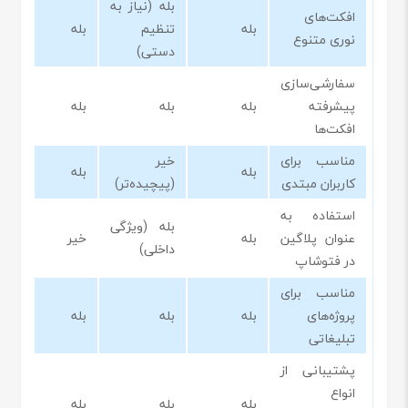
بله (نیاز به
افکت‌های
بله
تنظیم
بله
نوری متنوع
دستی)
سفارشی‌سازی
پیشرفته
بله
بله
بله
افکت‌ها
مناسب برای
خیر
بله
بله
کاربران مبتدی
(پیچیده‌تر)
استفاده به
بله (ویژگی
عنوان پلاگین
بله
خیر
داخلی)
در فتوشاپ
مناسب برای
پروژه‌های
بله
بله
بله
تبلیغاتی
پشتیبانی از
انواع
بله
بله
بله