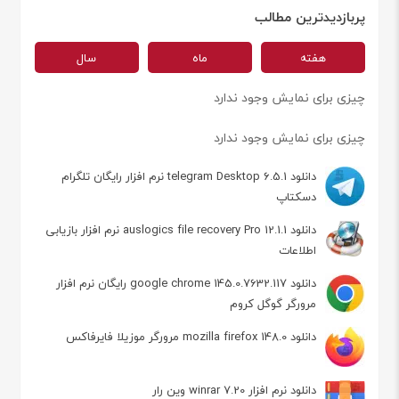
پربازدیدترین مطالب
هفته
ماه
سال
چیزی برای نمایش وجود ندارد
چیزی برای نمایش وجود ندارد
دانلود telegram Desktop 6.5.1 نرم افزار رایگان تلگرام
دسکتاپ
دانلود auslogics file recovery Pro 12.1.1 نرم افزار بازیابی
اطلاعات
دانلود google chrome 145.0.7632.117 رایگان نرم افزار
مرورگر گوگل کروم
دانلود mozilla firefox 148.0 مرورگر موزیلا فایرفاکس
دانلود نرم افزار winrar 7.20 وین رار