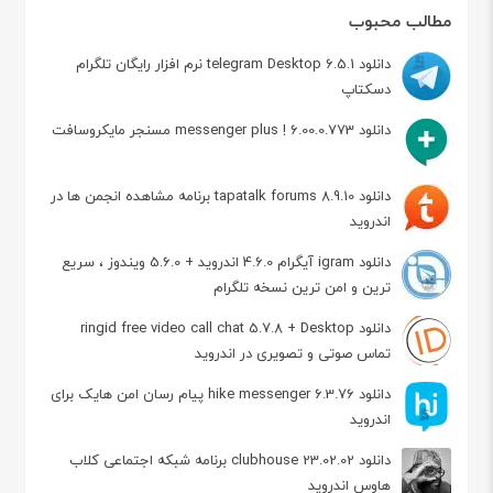
مطالب محبوب
دانلود telegram Desktop 6.5.1 نرم افزار رایگان تلگرام
دسکتاپ
دانلود messenger plus ! 6.00.0.773 مسنجر مایکروسافت
دانلود tapatalk forums 8.9.10 برنامه مشاهده انجمن ها در
اندروید
دانلود igram آیگرام 4.6.0 اندروید + 5.6.0 ویندوز ، سریع
ترین و امن ترین نسخه تلگرام
دانلود ringid free video call chat 5.7.8 + Desktop
تماس صوتی و تصویری در اندروید
دانلود hike messenger 6.3.76 پیام‌ رسان‌ امن هایک برای
اندروید
دانلود clubhouse 23.02.02 برنامه شبکه اجتماعی کلاب
هاوس اندروید