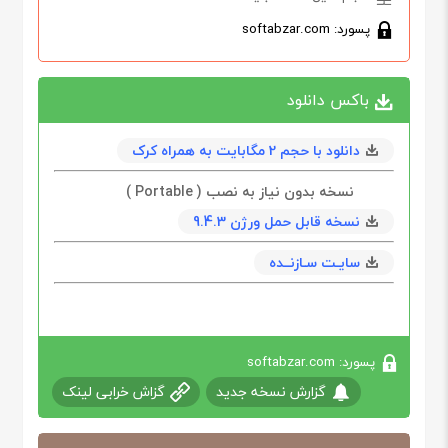
پسورد: softabzar.com
باکس دانلود
دانلود با حجم 2 مگابايت به همراه کرک
نسخه بدون نیاز به نصب ( Portable )
نسخه قابل حمل ورژن 9.4.3
سایـت سـازنــده
پسورد: softabzar.com
گزارش نسخه جدید
گزاش خرابی لینک