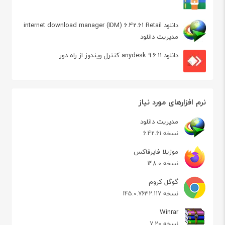
دانلود internet download manager (IDM) 6.42.61 Retail
مدیریت دانلود
دانلود anydesk 9.6.11 کنترل ویندوز از راه دور
نرم افزارهای مورد نیاز
مدیریت دانلود
نسخه 6.42.61
موزیلا فایرفاکس
نسخه 148.0
گوگل کروم
نسخه 145.0.7632.117
Winrar
نسخه 7.20