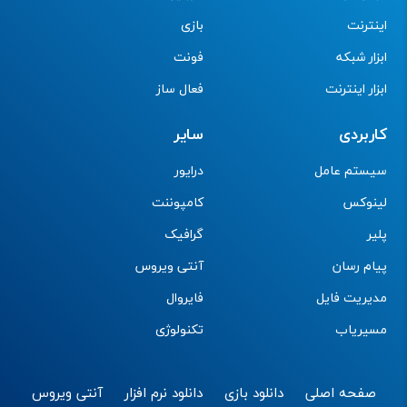
اینترنت
بازی
ابزار شبکه
فونت
ابزار اینترنت
فعال ساز
کاربردی
سایر
سیستم عامل
درایور
لینوکس
کامپوننت
پلیر
گرافیک
پیام رسان
آنتی ویروس
مدیریت فایل
فایروال
مسیریاب
تکنولوژی
صفحه اصلی
دانلود بازی
دانلود نرم افزار
آنتی ویروس