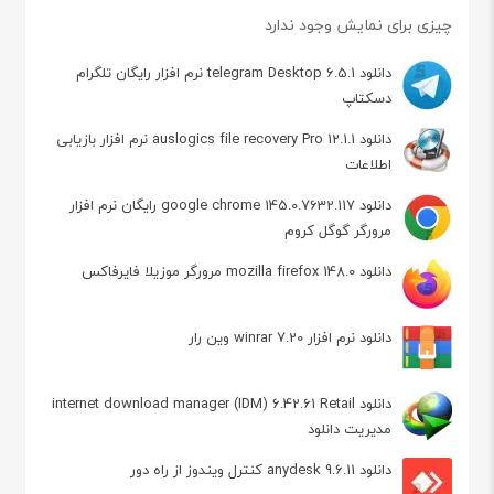
چیزی برای نمایش وجود ندارد
دانلود telegram Desktop 6.5.1 نرم افزار رایگان تلگرام
دسکتاپ
دانلود auslogics file recovery Pro 12.1.1 نرم افزار بازیابی
اطلاعات
دانلود google chrome 145.0.7632.117 رایگان نرم افزار
مرورگر گوگل کروم
دانلود mozilla firefox 148.0 مرورگر موزیلا فایرفاکس
دانلود نرم افزار winrar 7.20 وین رار
دانلود internet download manager (IDM) 6.42.61 Retail
مدیریت دانلود
دانلود anydesk 9.6.11 کنترل ویندوز از راه دور