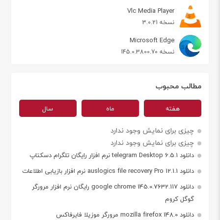
Vlc Media Player
نسخه 3.0.21
Microsoft Edge
نسخه 145.0.3800.70
مطالب محبوب
هفته
ماه
سال
چیزی برای نمایش وجود ندارد
چیزی برای نمایش وجود ندارد
دانلود telegram Desktop 6.5.1 نرم افزار رایگان تلگرام دسکتاپ
دانلود auslogics file recovery Pro 12.1.1 نرم افزار بازیابی اطلاعات
دانلود google chrome 145.0.7632.117 رایگان نرم افزار مرورگر
گوگل کروم
دانلود mozilla firefox 148.0 مرورگر موزیلا فایرفاکس