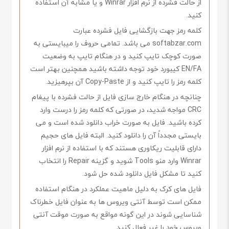
از حالت فشرده از نرم افزار Winrar و یا مشابه آن استفاده
کنید.
کلمه رمز جهت بازگشایی فایل فشرده عبارت
softabzar.com می باشد. تمامی حروف را میبایستی به
صورت کوچک تایپ کنید و در هنگام تایپ به وضعیت
EN/FA کیبورد خود توجه داشته باشید همچنین بهتر است
کلمه رمز را تایپ کنید و از Copy-Paste آن بپرهیزید.
چنانچه در هنگام خارج سازی فایل از حالت فشرده با پیغام
CRC مواجه شدید، در صورتی که کلمه رمز را درست وارد
کرده باشید. فایل به صورت خراب دانلود شده است و می
بایستی مجدداً آن را دانلود کنید. البته فایل های حجیم
دارای قابلیت ریکاوری هستند که با استفاده از نرم افزار
Winrar وارد منو Tools شوید و گزینه Repair را انتخاب
کنید تا مشکل فایل دانلود شده حل شود.
فایل های کرک به دلیل ماهیت عملکرد در هنگام استفاده
ممکن است توسط آنتی ویروس ها به عنوان فایل خطرناک
شناسایی شوند در این گونه مواقع به صورت موقت آنتی
ویروس خود را غیر فعال کنید.