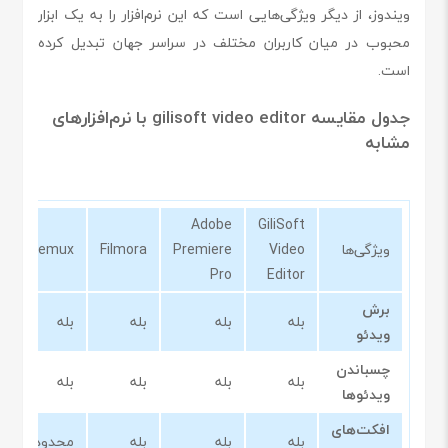
ویندوز، از دیگر ویژگی‌هایی است که این نرم‌افزار را به یک ابزار
محبوب در میان کاربران مختلف در سراسر جهان تبدیل کرده
است.
جدول مقایسه gilisoft video editor با نرم‌افزارهای
مشابه
Adobe
GiliSoft
ویژگی‌ها
Video
Premiere
Filmora
Avidemux
Pro
Editor
برش
بله
بله
بله
بله
ویدئو
چسباندن
بله
بله
بله
بله
ویدئوها
افکت‌های
بله
بله
بله
محدود