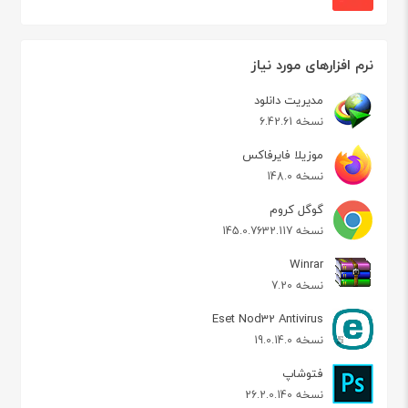
نرم افزارهای مورد نیاز
مدیریت دانلود
نسخه 6.42.61
موزیلا فایرفاکس
نسخه 148.0
گوگل کروم
نسخه 145.0.7632.117
Winrar
نسخه 7.20
Eset Nod32 Antivirus
نسخه 19.0.14.0
فتوشاپ
نسخه 26.2.0.140