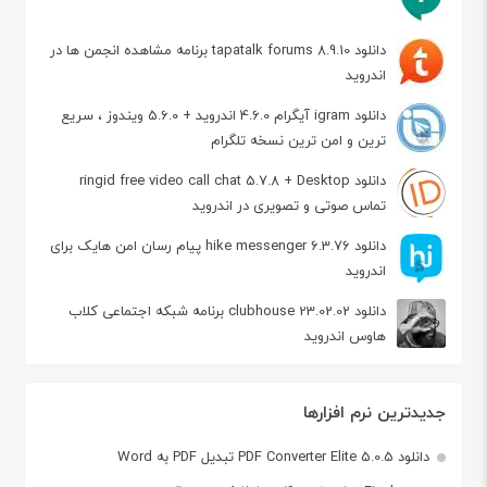
دانلود tapatalk forums 8.9.10 برنامه مشاهده انجمن ها در
اندروید
دانلود igram آیگرام 4.6.0 اندروید + 5.6.0 ویندوز ، سریع
ترین و امن ترین نسخه تلگرام
دانلود ringid free video call chat 5.7.8 + Desktop
تماس صوتی و تصویری در اندروید
دانلود hike messenger 6.3.76 پیام‌ رسان‌ امن هایک برای
اندروید
دانلود clubhouse 23.02.02 برنامه شبکه اجتماعی کلاب
هاوس اندروید
جدیدترین نرم افزارها
دانلود PDF Converter Elite 5.0.5 تبدیل PDF به Word