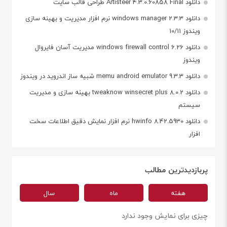
دانلود Artisteer 4.3.0.60858 Final طراحی قالب سایت
دانلود windows manager 2.3.3 نرم افزار مدیریت و بهینه سازی
ویندوز 10/11
دانلود windows firewall control 6.26 مدیریت آسان فایروال
ویندوز
دانلود memu android emulator 9.3.3 شبیه ساز اندروید در ویندوز
دانلود tweaknow winsecret plus 8.0.2 بهینه سازی و مدیریت
سیستم
دانلود hwinfo 8.42.5930 نرم افزار نمایش دقیق اطلاعات سخت
افزار
پربازدیدترین مطالب
هفته
ماه
سال
چیزی برای نمایش وجود ندارد