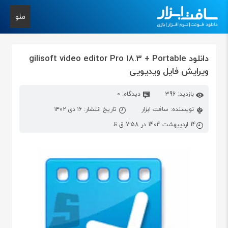
منو
دانلود gilisoft video editor Pro 18.3 + Portable
ویرایش فایل ویدیویی
بازدید: 396
دیدگاه: 0
نویسنده: سافت ابزار
تاریخ انتشار: ۱۶ دی ۱۴۰۲
14 اردیبهشت 1404 در 7:58 ق.ظ