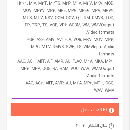
H264, M1V, M2T, M2TS, M2P, M2V, M4V, MKV, MOD,
MOV, MP2V, MP4, MPE, MPG, MPEG, MPV, MPV2,
MTS, MTV, NSV, OGM, OGV, QT, RM, RMVB, TOD,
TP, TRP, TS, VOB, VP6, WEBM, WM, WMV
Output
Video formats:
3GP, ASF, AMV, AVI, FLV, VOB, MKV, MOV, MP4,
MPG, MTV, RMVB, SWF, TS, WMV
Input Audio
formats:
AAC, AC3, AIFF, AIF, AMR, AU, FLAC, M4A, MKA, MP2,
MP3, MPA, OGG, RA, RAM, VOC, WAV, WMA
Output
Audio formats:
AAC, AC3, AIFF, AMR, AU, M4A, MP2, MP3, OGG,
WAV, WMA
اطلاعات فایل
سال انتشار : 2024