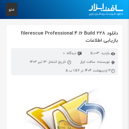
منو
دانلود filerescue Professional 4.16 Build 228
بازیابی اطلاعات
بازدید: 5,003
دیدگاه: 0
نویسنده: سافت ابزار
تاریخ انتشار: ۱۳ تیر ۱۴۰۳
3 اردیبهشت 1404 در 1:57 ب.ظ