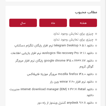
مطالب محبوب
هفته
ماه
سال
چیزی برای نمایش وجود ندارد
چیزی برای نمایش وجود ندارد
دانلود telegram Desktop 6.5.1 نرم افزار رایگان تلگرام دسکتاپ
دانلود auslogics file recovery Pro 12.1.1 نرم افزار بازیابی اطلاعات
دانلود google chrome 145.0.7632.117 رایگان نرم افزار مرورگر
گوگل کروم
دانلود mozilla firefox 148.0 مرورگر موزیلا فایرفاکس
دانلود نرم افزار winrar 7.20 وین رار
دانلود internet download manager (IDM) 6.42.61 Retail مدیریت
دانلود
دانلود anydesk 9.6.11 کنترل ویندوز از راه دور