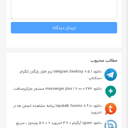
مطالب محبوب
دانلود telegram Desktop 6.5.1 نرم افزار رایگان تلگرام
دسکتاپ
دانلود messenger plus ! 6.00.0.773 مسنجر مایکروسافت
دانلود tapatalk forums 8.9.10 برنامه مشاهده انجمن ها در
اندروید
دانلود igram آیگرام 4.6.0 اندروید + 5.6.0 ویندوز ، سریع