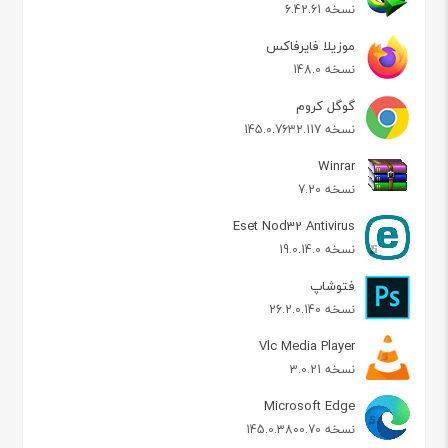
نسخه 6.42.61
موزیلا فایرفاکس
نسخه 148.0
گوگل کروم
نسخه 145.0.7632.117
Winrar
نسخه 7.20
Eset Nod32 Antivirus
نسخه 19.0.14.0
فتوشاپ
نسخه 26.2.0.140
Vlc Media Player
نسخه 3.0.21
Microsoft Edge
نسخه 145.0.3800.70