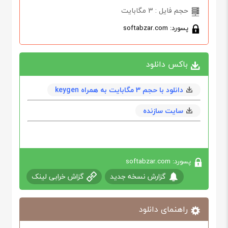
حجم فایل : 3 مگابایت
پسورد: softabzar.com
باکس دانلود
دانلود با حجم 3 مگابايت به همراه keygen
سایت سازنده
پسورد: softabzar.com
گزارش نسخه جدید
گزاش خرابی لینک
راهنمای دانلود