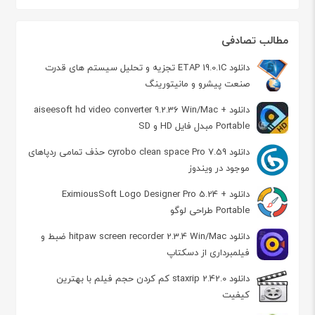
مطالب تصادفی
دانلود ETAP 19.0.1C تجزیه و تحلیل سیستم های قدرت
صنعت پیشرو و مانیتورینگ
دانلود aiseesoft hd video converter 9.2.36 Win/Mac +
Portable مبدل فایل HD و SD
دانلود cyrobo clean space Pro 7.59 حذف تمامی ردپاهای
موجود در ویندوز
دانلود EximiousSoft Logo Designer Pro 5.24 +
Portable طراحی لوگو
دانلود hitpaw screen recorder 2.3.4 Win/Mac ضبط و
فیلمبرداری از دسکتاپ
دانلود staxrip 2.42.0 کم کردن حجم فیلم با بهترین
کیفیت