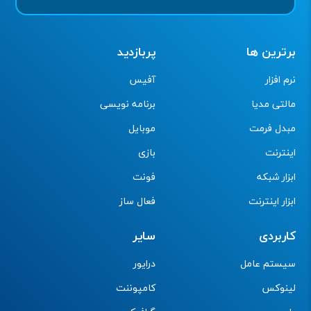
برترین ها
پربازدید
نرم افزار
آفیس
مالتی مدیا
برنامه نویسی
مبدل فرمت
موبایل
اینترنت
بازی
ابزار شبکه
فونت
ابزار اینترنت
فعال ساز
کاربردی
سایر
سیستم عامل
درایور
لینوکس
کامپوننت