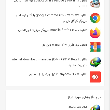
دانلود auslogics file recovery Pro 12.1.1 نرم افزار بازیابی
اطلاعات
دانلود google chrome 145.0.7632.117 رایگان نرم افزار
مرورگر گوگل کروم
دانلود mozilla firefox 148.0 مرورگر موزیلا فایرفاکس
دانلود نرم افزار winrar 7.20 وین رار
دانلود internet download manager (IDM) 6.42.61 Retail
مدیریت دانلود
دانلود anydesk 9.6.11 کنترل ویندوز از راه دور
نرم افزارهای مورد نیاز
مدیریت دانلود