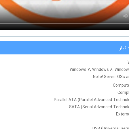
نیاز
Windows 7, Windows 8, Windows
Note
! Server OSs a
Compute
Compl
Parallel ATA (Parallel Advanced Techno
SATA (Serial Advanced Techno
Extern
USB (Universal Seria