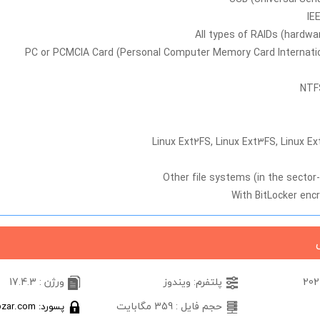
IE
All types of RAIDs (hardw
PC or PCMCIA Card (Personal Computer Memory Card Internatio
NTFS
Linux Ext2FS, Linux Ext3FS, Linux E
Other file systems (in the secto
With BitLocker enc
پلتفرم: ویندوز
ورژن : 17.4.3
حجم فایل : 359 مگابایت
پسورد: softabzar.com