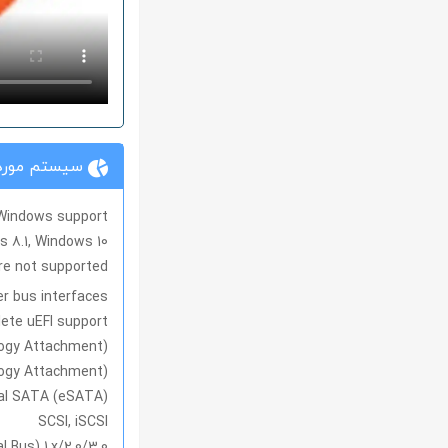
سیستم مورد 
Windows support
 8.1, Windows 10
re not supported.
r bus interfaces
ete uEFI support
logy Attachment)
logy Attachment)
al SATA (eSATA)
SCSI, iSCSI
l Bus) 1.x/2.0/3.0