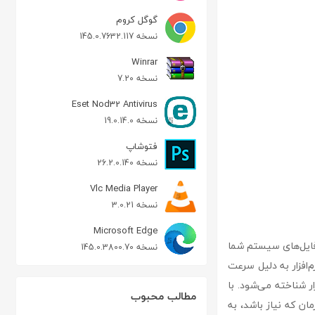
گوگل کروم
نسخه 145.0.7632.117
Winrar
نسخه 7.20
Eset Nod32 Antivirus
نسخه 19.0.14.0
فتوشاپ
نسخه 26.2.0.140
Vlc Media Player
نسخه 3.0.21
Microsoft Edge
رایوها و فایل‌های سیستم شما
نسخه 145.0.3800.70
م‌افزار به دلیل سرعت
ار شناخته می‌شود. با
مطالب محبوب
در هر زمان که نیاز باشد، به