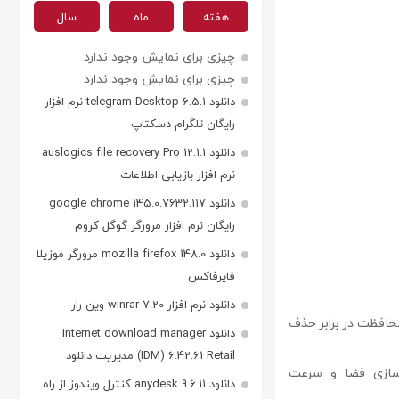
هفته
ماه
سال
چیزی برای نمایش وجود ندارد
چیزی برای نمایش وجود ندارد
دانلود telegram Desktop 6.5.1 نرم افزار
رایگان تلگرام دسکتاپ
دانلود auslogics file recovery Pro 12.1.1
نرم افزار بازیابی اطلاعات
دانلود google chrome 145.0.7632.117
رایگان نرم افزار مرورگر گوگل کروم
دانلود mozilla firefox 148.0 مرورگر موزیلا
فایرفاکس
دانلود نرم افزار winrar 7.20 وین رار
محافظت در برابر حذف
دانلود internet download manager
(IDM) 6.42.61 Retail مدیریت دانلود
‌سازی فضا و سرعت
دانلود anydesk 9.6.11 کنترل ویندوز از راه