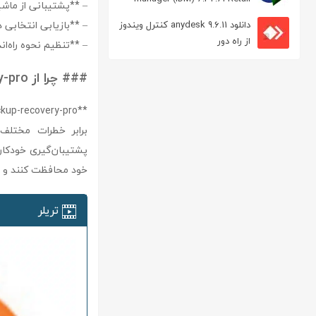
– **پشتیبانی از ماشی
مدیریت دانلود
– **بازیابی انتخابی د
دانلود anydesk 9.6.11 کنترل ویندوز
از راه دور
– **تنظیم نحوه راه‌ا
### چرا از paragon-backup-recovery-pro استفاده کنیم؟
برابر خطرات مختلف ا
پشتیبان‌گیری خودکار،
خود محافظت کنند و در
تریلر