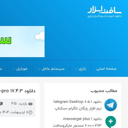
صفحه اصلی
بازی
سیستم عامل
موبایل
نر
دانلود 17.4.3 paragon-backup-recovery-pro بکاپ گیری از اطلاعات
مطالب محبوب
دانلود telegram Desktop 6.5.1
بازدید: 415
نرم افزار رایگان تلگرام دسکتاپ
8 اردیبهشت 1404 در 12:37 ب.ظ
دانلود messenger plus !
6.00.0.773 مسنجر مایکروسافت