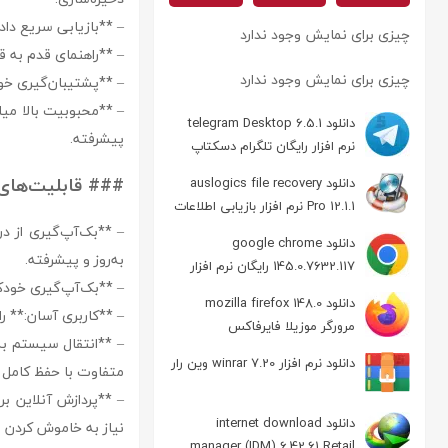
– **بازیابی سریع داد
چیزی برای نمایش وجود ندارد
– **راهنمای قدم به قد
چیزی برای نمایش وجود ندارد
– **پشتیبان‌گیری خود
– **محبوبیت بالا میا
دانلود telegram Desktop 6.5.1
پیشرفته.
نرم افزار رایگان تلگرام دسکتاپ
### قابلیت‌های کلیدی نرم‌افزار 
دانلود auslogics file recovery
Pro 12.1.1 نرم افزار بازیابی اطلاعات
دانلود google chrome
به‌روز و پیشرفته.
145.0.7632.117 رایگان نرم افزار
– **بک‌آپ‌گیری خودکار Out-of-box:** راه‌اندازی آسان و بک‌آپ‌گیری خودکار برا
مرورگر گوگل کروم
دانلود mozilla firefox 148.0
– **کاربری آسان:** را
مرورگر موزیلا فایرفاکس
– **انتقال سیستم به
دانلود نرم افزار winrar 7.20 وین رار
متفاوت با حفظ کامل ت
– **پردازش آنلاین ب
دانلود internet download
نیاز به خاموش کردن
manager (IDM) 6.42.61 Retail