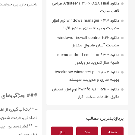
دانلود Artisteer 4.3.0.60858 Final طراحی
راحتی بازیابی خواهند 
قالب سایت
دانلود windows manager 2.3.3 نرم افزار
مدیریت و بهینه سازی ویندوز 10/11
دانلود windows firewall control 6.26
مدیریت آسان فایروال ویندوز
دانلود memu android emulator 9.3.3
شبیه ساز اندروید در ویندوز
دانلود tweaknow winsecret plus 8.0.2
بهینه سازی و مدیریت سیستم
دانلود hwinfo 8.42.5930 نرم افزار نمایش
### ویژگی‌های کلیدی نرم‌افزار o
دقیق اطلاعات سخت افزار
– **بک‌آپ‌گیری از اط
تصادفی، فرمت شدن، ح
پربازدیدترین مطالب
– **فشرده‌سازی پی
هفته
ماه
سال
ذخیره‌سازی.