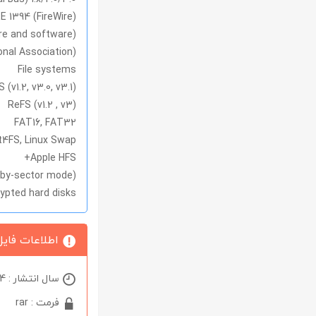
EE 1394 (FireWire)
are and software)
nal Association)
File systems
 (v1.2, v3.0, v3.1)
ReFS (v1.2 , v3)
FAT16, FAT32
xt4FS, Linux Swap
Apple HFS+
r-by-sector mode)
rypted hard disks
اطلاعات فایل
سال انتشار : 2024
فرمت : rar