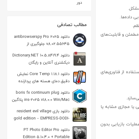
دور
مشکل.
ی داده‌ها.
مطالب تصادفی
ظم.
 مطمئن و قابلیت‌های
دانلود antibrowserspy Pro 2025
v8.02.55645 جلوگیری از
جاسوسی از طریق مرورگر
دانلود Dictionary.NET 10.5.8419.4
دیکشنری آنلاین و رایگان
یبان با استفاده از فناوری‌های
دانلود Core Temp 1.18.1 نمایش
دقیق دمای هسته های پردازنده
دانلود boris fx continuum plug
‌سازد.
ins-2025 v18.0.0 Win/Mac پلاگین
 یا مجازی مشابه یا
جلوه ویژه
دانلود بازی resident evil village
gold edition – EMPRESS-DODI-
ملیات بازیابی بدون
Fix-UPDATE b11 رزیدنت ایول ۸: ویلیج
دانلود PT Photo Editor Pro
Edition 5.10.4.0 + Portable