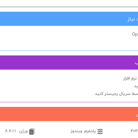
نیاز
Op
ب
م افزار
د.
توسط
سریال
رجیستر کنید.
پلتفرم: ویندوز
ورژن : 8.8.1.1