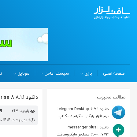
صفحه اصلی
بازی
سیستم عامل
موبایل
نر
دانلود flowerfire sawmill enterprise 8.8.1.1 آنالیز سرور و شبکه
مطالب محبوب
دانلود telegram Desktop 6.5.1
بازدید: 263
نرم افزار رایگان تلگرام دسکتاپ
6 اردیبهشت 1404 در 2:40 ب.ظ
دانلود messenger plus !
6.00.0.773 مسنجر مایکروسافت