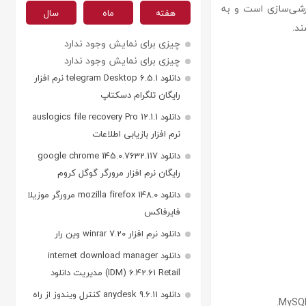
فارشی‌سازی است و به
هفته
ماه
سال
ند.
چیزی برای نمایش وجود ندارد
چیزی برای نمایش وجود ندارد
دانلود telegram Desktop 6.5.1 نرم افزار
رایگان تلگرام دسکتاپ
دانلود auslogics file recovery Pro 12.1.1
نرم افزار بازیابی اطلاعات
دانلود google chrome 145.0.7632.117
رایگان نرم افزار مرورگر گوگل کروم
دانلود mozilla firefox 148.0 مرورگر موزیلا
فایرفاکس
دانلود نرم افزار winrar 7.20 وین رار
دانلود internet download manager
(IDM) 6.42.61 Retail مدیریت دانلود
دانلود anydesk 9.6.11 کنترل ویندوز از راه