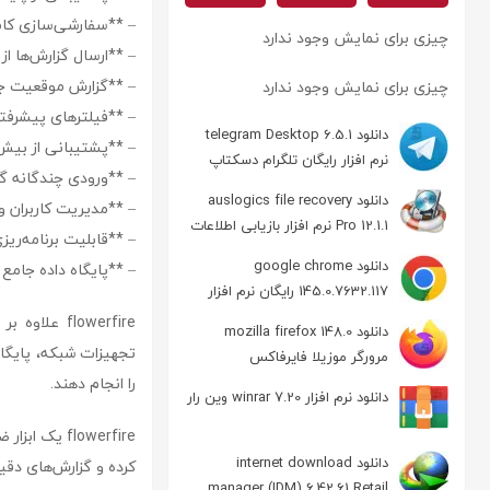
– **سفارشی‌سازی کامل 
چیزی برای نمایش وجود ندارد
– **ارسال گزارش‌ها از
– **گزارش موقعیت جغرافیا
چیزی برای نمایش وجود ندارد
– **فیلترهای پیشرفته
دانلود telegram Desktop 6.5.1
– **پشتیبانی از بیش از 1021 فرمت فایل گزارش:** شامل انواع فایل‌های گ
نرم افزار رایگان تلگرام دسکتاپ
– **ورودی چندگانه گزارش‌ها:** شامل  HTTP
دانلود auslogics file recovery
– **مدیریت کاربران و
Pro 12.1.1 نرم افزار بازیابی اطلاعات
– **قابلیت برنامه‌ریز
دانلود google chrome
– **پایگاه داده جامع Sawmill:** جهت ذخیره و مدیریت اطلاعات.
145.0.7632.117 رایگان نرم افزار
مرورگر گوگل کروم
flowerfire 
دانلود mozilla firefox 148.0
تجهیزات شبکه، پایگاه
مرورگر موزیلا فایرفاکس
را انجام دهند.
دانلود نرم افزار winrar 7.20 وین رار
flowerfire 
دانلود internet download
کرده و گزارش‌های دقیق
manager (IDM) 6.42.61 Retail