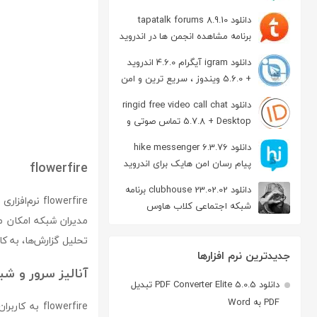
دانلود tapatalk forums 8.9.10
برنامه مشاهده انجمن ها در اندروید
دانلود igram آیگرام 4.6.0 اندروید
+ 5.6.0 ویندوز ، سریع ترین و امن
ترین نسخه تلگرام
دانلود ringid free video call chat
5.7.8 + Desktop تماس صوتی و
تصویری در اندروید
دانلود hike messenger 6.3.76
پیام‌ رسان‌ امن هایک برای اندروید
flowerfire
دانلود clubhouse 23.02.02 برنامه
flowerfire 
شبکه اجتماعی کلاب هاوس
مدیران شبکه امکان می‌
اندروید
تحلیل گزارش‌ها، به کا
جدیدترین نرم افزارها
آنالیز سرور و شب
دانلود PDF Converter Elite 5.0.5 تبدیل
PDF به Word
flowerfire 