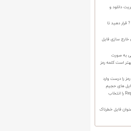
ریت دانلود و
 قرار دهید تا
 خارج سازی فایل
وف را میبایستی به صورت
اشید همچنین بهتر است کلمه رمز
 در صورتی که کلمه رمز را درست وارد
فایل های حجیم
دارای قابلیت ریکاوری هستند که با استفاده از نرم افزار Winrar وارد منو Tools شوید و گزینه Repair را انتخاب
نوان فایل خطرناک