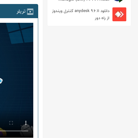
مدیریت دانلود
تریلر
دانلود anydesk 9.6.11 کنترل ویندوز
از راه دور