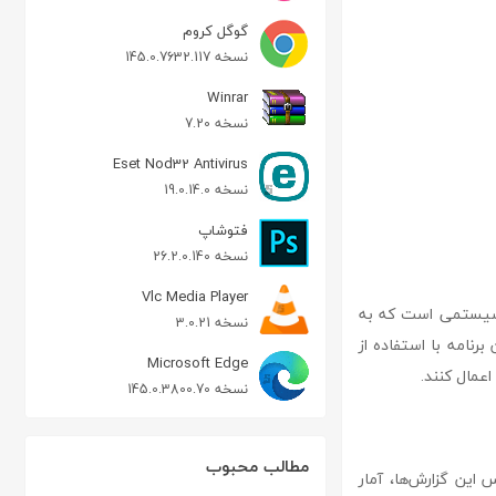
گوگل کروم
نسخه 145.0.7632.117
Winrar
نسخه 7.20
Eset Nod32 Antivirus
نسخه 19.0.14.0
فتوشاپ
نسخه 26.2.0.140
Vlc Media Player
های سیستمی است که به
نسخه 3.0.21
برنامه با استفاده از
Microsoft Edge
اعمال کنند.
نسخه 145.0.3800.70
مطالب محبوب
اس این گزارش‌ها، آمار