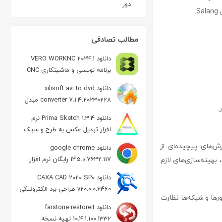
دور
.
مطالب تصادفی
دانلود VERO WORKNC 2024.1
برنامه نویسی و ماشینکاری CNC
دانلود xilisoft avi to dvd
converter 7.1.4.20230228 مبدل
.
ویدئو به DVD
دانلود Prima Sketch 1.3.4 نرم
افزار تبدیل عکس به طرح و سبک
نقاشی
زارش‌های پیچیده‌ای از
دانلود google chrome
145.0.7632.117 رایگان نرم افزار
بهینه‌سازی‌های لازم
مرورگر گوگل کروم
دانلود CAXA CAD 2020 SP0
v20.0.0.6460 طراحی برد الکترونیکی
رورها و شبکه‌ها نظارت
دانلود farstone restoreit
10.4.1.100.1332 تهیه نسخه