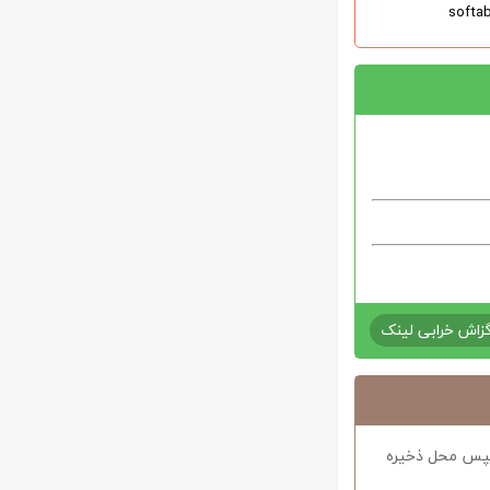
زاش خرابی لینک
د سپس محل ذخیره