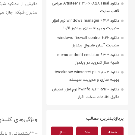
دانلود Artisteer 4.3.0.60858 Final طراحی
دقیقی از عملکرد شبکه
قالب سایت
مدیران شبکه اجازه می
دانلود windows manager 2.3.3 نرم افزار
مدیریت و بهینه سازی ویندوز 10/11
دانلود windows firewall control 6.26
مدیریت آسان فایروال ویندوز
دانلود memu android emulator 9.3.3
شبیه ساز اندروید در ویندوز
دانلود tweaknow winsecret plus 8.0.2
بهینه سازی و مدیریت سیستم
دانلود hwinfo 8.42.5930 نرم افزار نمایش
دقیق اطلاعات سخت افزار
پربازدیدترین مطالب
ویژگی‌های کلیدی نرم‌افزار
هفته
ماه
سال
– **پشتیبانی از پایگاه داده‌های متعدد:** 