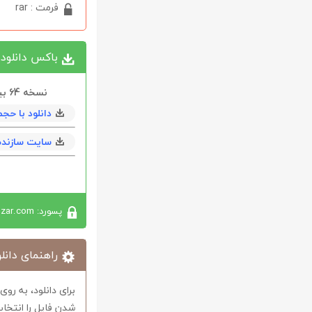
فرمت : rar
باکس دانلود
نسخه 64 بیتی
دانلود با حجم 50 مگابايت به همراه en
سایت سازنده
پسورد: softabzar.com
راهنمای دانلو
برای دانلود، به رو
شدن فایل را انتخاب