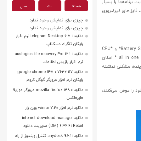
برنامه‌ها را بسیار
هفته
ماه
سال
ارهایی مانند *Cache Cleaner* و *Junk Cleaner* برای حذف فایل‌های غیرضروری
چیزی برای نمایش وجود ندارد
چیزی برای نمایش وجود ندارد
دانلود telegram Desktop 6.5.1 نرم افزار
رایگان تلگرام دسکتاپ
این اپلیکیشن همچنین به بهینه‌سازی باتری کمک می‌کند، به طوری که با استفاده از ابزار *Battery Saver* و *CPU
دانلود auslogics file recovery Pro 12.1.1
Cooler* می‌توانید مصرف باتری و دمای گوشی خود را مدیریت کنید. علاوه بر این، *all in one toolbox * امکان
نرم افزار بازیابی اطلاعات
 آینده، مشکلی نداشته
دانلود google chrome 145.0.7632.117
رایگان نرم افزار مرورگر گوگل کروم
د را عوض می‌کنند،
دانلود mozilla firefox 148.0 مرورگر موزیلا
فایرفاکس
دانلود نرم افزار winrar 7.20 وین رار
دانلود internet download manager
(IDM) 6.42.61 Retail مدیریت دانلود
دانلود anydesk 9.6.11 کنترل ویندوز از راه