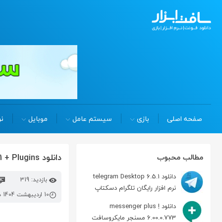
صفحه اصلی
بازی
سیستم عامل
موبایل
نر
دانلود all in one toolbox pro 8.2.8.1 + Plugins بهینه ساز اندروید
مطالب محبوب
دانلود telegram Desktop 6.5.1
بازدید: 319
نرم افزار رایگان تلگرام دسکتاپ
10 اردیبهشت 1404 در 2:52 ب.ظ
دانلود messenger plus !
6.00.0.773 مسنجر مایکروسافت