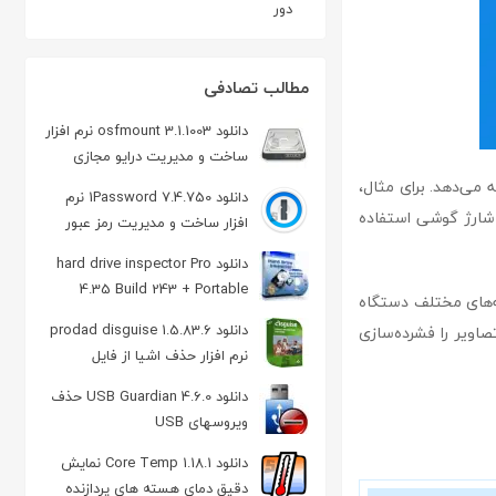
دور
مطالب تصادفی
دانلود osfmount 3.1.1003 نرم افزار
ساخت و مدیریت درایو مجازی
رائه می‌دهد. برای مثال،
دانلود 1Password 7.4.750 نرم
Quick Charge Ma* برای بهبود سرعت شارژ گوشی استفاده
افزار ساخت و مدیریت رمز عبور
دانلود hard drive inspector Pro
4.35 Build 243 + Portable
پوشه‌های مختلف دستگاه
مدیریت هارد دیسک
دانلود prodad disguise 1.5.83.6
امکان را می‌دهد که تصاویر را فشرده‌سازی
نرم افزار حذف اشیا از فایل
ویدیویی
دانلود USB Guardian 4.6.0 حذف
ویروسهای USB
دانلود Core Temp 1.18.1 نمایش
دقیق دمای هسته های پردازنده