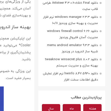
یکی از ویژگی‌های بر
دانلود Artisteer 4.3.0.60858 Final طراحی
قالب سایت
و بهینه‌سازی فضای ذخ
دانلود windows manager 2.3.3 نرم افزار
مدیریت و بهینه سازی ویندوز 10/11
بهینه ساز اندروی
دانلود windows firewall control 6.26
مدیریت آسان فایروال ویندوز
دانلود memu android emulator 9.3.3
شبیه ساز اندروید در ویندوز
پشتیبان‌گیری از برنام
باشید.
دانلود tweaknow winsecret plus 8.0.2
بهینه سازی و مدیریت سیستم
این ویژگی به خصوص 
دانلود hwinfo 8.42.5930 نرم افزار نمایش
بسیار مفید است.
دقیق اطلاعات سخت افزار
پربازدیدترین مطالب
هفته
ماه
سال