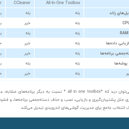
r
CCleaner
All-In-One Toolbox
ل‌های زائد
بله
بله
بل
بله
خیر
بل
بله
بله
بل
زیابی داده‌ها
بله
خیر
خ
جمعی برنامه‌ها
بله
خیر
بل
پوشه‌ها
بله
بله
بل
ر
بله
خیر
خ
با توجه به جدول، می‌توان دید که *all in one toolbox * نسبت به دیگر برن
ی مثل پشتیبان‌گیری و بازیابی، نصب و حذف دسته‌جمعی برنامه‌ها، و فشرده‌س
ک انتخاب جامع برای مدیریت گوشی‌های اندرویدی تبدیل می‌کند.