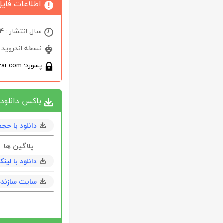
اطلاعات فایل
سال انتشار : 2024
نسخه اندروید : 4.1 و بالا
پسورد: softabzar.com
باکس دانلود
دانلود با حجم 16 مگابا
پلاگین ها
دانلود با لی
سایت سازنده