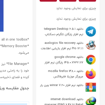
چیزی برای نمایش وجود ندارد
چیزی برای نمایش وجود ندارد
دانلود telegram Desktop 6.5.1
نرم افزار رایگان تلگرام دسکتاپ
*x
دانلود auslogics file recovery
Pro 12.1.1 نرم افزار بازیابی اطلاعات
می‌شود.
دانلود google chrome
145.0.7632.117 رایگان نرم افزار
*anager
مرورگر گوگل کروم
دانلود mozilla firefox 148.0
مرورگر موزیلا فایرفاکس
کرده و فضای ذخیره‌سا
دانلود نرم افزار winrar 7.20 وین رار
جدول مقایسه ویژگی‌های all in one toolbox ب
دانلود internet download
manager (IDM) 6.42.61 Retail