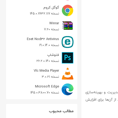
گوگل کروم
نسخه 145.0.7632.117
Winrar
نسخه 7.20
Eset Nod32 Antivirus
نسخه 19.0.14.0
فتوشاپ
نسخه 26.2.0.140
Vlc Media Player
نسخه 3.0.21
Microsoft Edge
در مدیریت و بهینه‌سازی
نسخه 145.0.3800.70
ز آن‌ها برای افزایش
مطالب محبوب