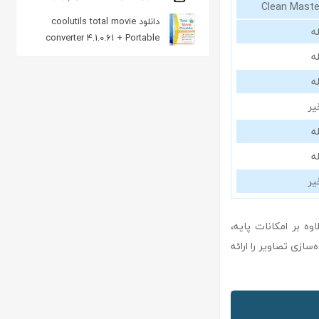
Clean Maste
دانلود coolutils total movie
ه
converter 4.1.0.61 + Portable
مبدل فایل ویدئویی
ه
ه
یر
ه
ه
یر
امه‌های مشابه، علاوه بر امکانات پایه،
ازی تصاویر را ارائه