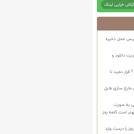
زاش خرابی لینک
د سپس محل ذخیره
ریت دانلود و
 قرار دهید تا
 خارج سازی فایل
وف را میبایستی به صورت
اشید همچنین بهتر است کلمه رمز
 در صورتی که کلمه رمز را درست وارد