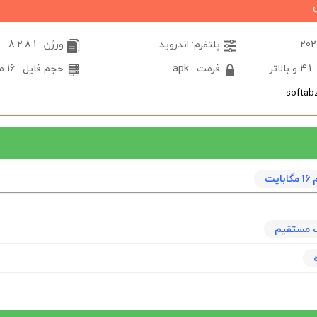
پلتفرم: اندروید
ورژن : 8.2.8.1
تر
فرمت : apk
حجم فایل : 16 مگابایت
يت
نک مستقیم