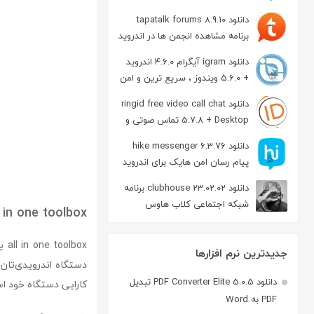
دانلود tapatalk forums 8.9.10
برنامه مشاهده انجمن ها در اندروید
دانلود igram آیگرام 4.6.0 اندروید
+ 5.6.0 ویندوز ، سریع ترین و امن
ترین نسخه تلگرام
دانلود ringid free video call chat
5.7.8 + Desktop تماس صوتی و
تصویری در اندروید
دانلود hike messenger 6.3.76
پیام‌ رسان‌ امن هایک برای اندروید
دانلود clubhouse 23.02.02 برنامه
شبکه اجتماعی کلاب هاوس
l in one toolbox
اندروید
ox
جدیدترین نرم افزارها
دستگاه اندرویدی‌تان 
دانلود PDF Converter Elite 5.0.5 تبدیل
کارایی دستگاه خود اس
PDF به Word