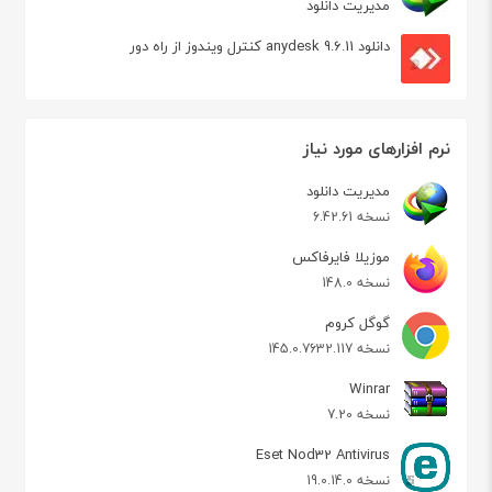
مدیریت دانلود
دانلود anydesk 9.6.11 کنترل ویندوز از راه دور
نرم افزارهای مورد نیاز
مدیریت دانلود
نسخه 6.42.61
موزیلا فایرفاکس
نسخه 148.0
گوگل کروم
نسخه 145.0.7632.117
Winrar
نسخه 7.20
Eset Nod32 Antivirus
نسخه 19.0.14.0