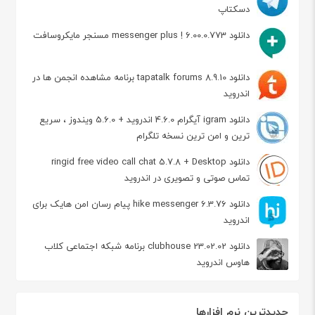
دسکتاپ
دانلود messenger plus ! 6.00.0.773 مسنجر مایکروسافت
دانلود tapatalk forums 8.9.10 برنامه مشاهده انجمن ها در
اندروید
دانلود igram آیگرام 4.6.0 اندروید + 5.6.0 ویندوز ، سریع
ترین و امن ترین نسخه تلگرام
دانلود ringid free video call chat 5.7.8 + Desktop
تماس صوتی و تصویری در اندروید
دانلود hike messenger 6.3.76 پیام‌ رسان‌ امن هایک برای
اندروید
دانلود clubhouse 23.02.02 برنامه شبکه اجتماعی کلاب
هاوس اندروید
جدیدترین نرم افزارها