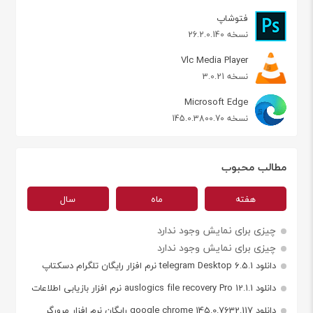
فتوشاپ
نسخه 26.2.0.140
Vlc Media Player
نسخه 3.0.21
Microsoft Edge
نسخه 145.0.3800.70
مطالب محبوب
هفته
ماه
سال
چیزی برای نمایش وجود ندارد
چیزی برای نمایش وجود ندارد
دانلود telegram Desktop 6.5.1 نرم افزار رایگان تلگرام دسکتاپ
دانلود auslogics file recovery Pro 12.1.1 نرم افزار بازیابی اطلاعات
دانلود google chrome 145.0.7632.117 رایگان نرم افزار مرورگر