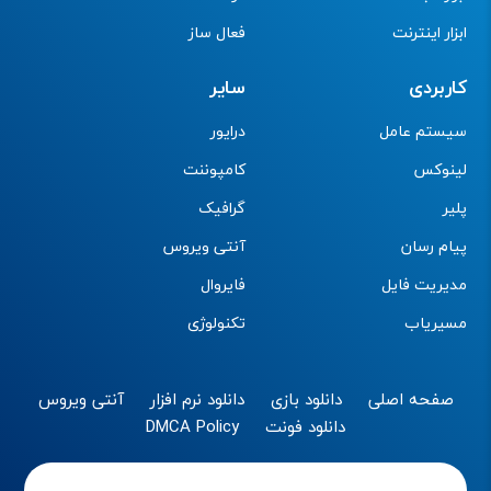
ابزار اینترنت
فعال ساز
کاربردی
سایر
سیستم عامل
درایور
لینوکس
کامپوننت
پلیر
گرافیک
پیام رسان
آنتی ویروس
مدیریت فایل
فایروال
مسیریاب
تکنولوژی
صفحه اصلی
دانلود بازی
دانلود نرم افزار
آنتی ویروس
دانلود فونت
DMCA Policy