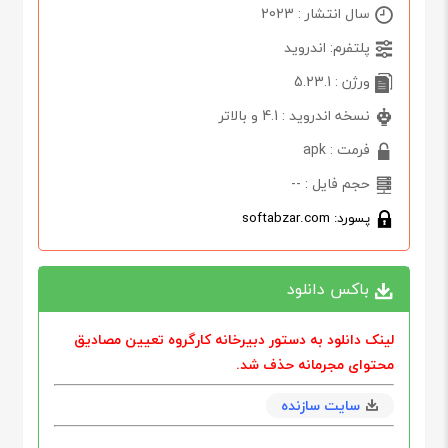
سال انتشار : 2023
پلتفرم: اندروید
ورژن : 5.23.1
نسخه اندروید : 4.1 و بالاتر
فرمت : apk
حجم فایل : --
پسورد: softabzar.com
باکس دانلود
لینک دانلود به دستور دبيرخانه كارگروه تعيين مصاديق
محتوای مجرمانه حذف شد.
سایت سازنده