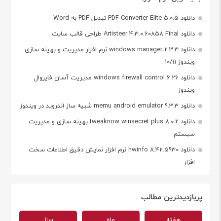
دانلود PDF Converter Elite 5.0.5 تبدیل PDF به Word
دانلود Artisteer 4.3.0.60858 Final طراحی قالب سایت
دانلود windows manager 2.3.3 نرم افزار مدیریت و بهینه سازی
ویندوز 10/11
دانلود windows firewall control 6.26 مدیریت آسان فایروال
ویندوز
دانلود memu android emulator 9.3.3 شبیه ساز اندروید در ویندوز
دانلود tweaknow winsecret plus 8.0.2 بهینه سازی و مدیریت
سیستم
دانلود hwinfo 8.42.5930 نرم افزار نمایش دقیق اطلاعات سخت
افزار
پربازدیدترین مطالب
هفته
ماه
سال