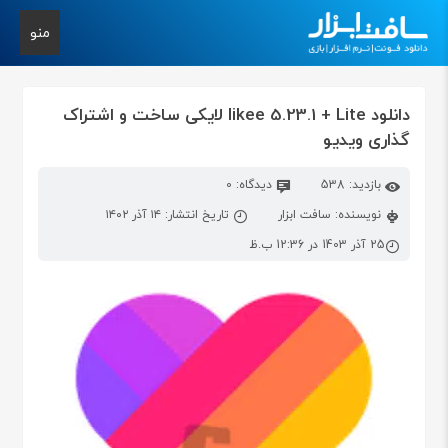
منو
دانلود likee 5.23.1 + Lite لایکی ساخت و اشتراک
گذاری ویدیو
بازدید: 538
دیدگاه: 0
نویسنده: سافت ابزار
تاریخ انتشار: ۱۴ آذر ۱۴۰۲
25 آذر 1403 در 12:36 ب.ظ