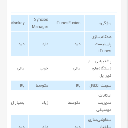
Syncios
ویژگی‌ها
iTunesFusion
MediaMonkey
Manager
همگام‌سازی
پلی‌لیست
دارد
دارد
دارد
iTunes
پشتیبانی از
دستگاه‌های
عالی
خوب
عالی
غیر اپل
سرعت انتقال
بالا
متوسط
بالا
امکانات
مدیریت
متوسط
زیاد
بسیار زیاد
موسیقی
سفارشی‌سازی
ساختار
دارد
دارد
دارد