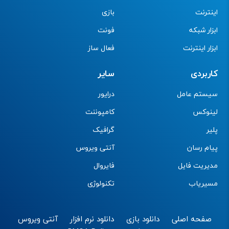
اینترنت
بازی
ابزار شبکه
فونت
ابزار اینترنت
فعال ساز
کاربردی
سایر
سیستم عامل
درایور
لینوکس
کامپوننت
پلیر
گرافیک
پیام رسان
آنتی ویروس
مدیریت فایل
فایروال
مسیریاب
تکنولوژی
صفحه اصلی
دانلود بازی
دانلود نرم افزار
آنتی ویروس