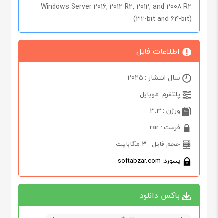
Windows Server 2016, 2012 R2, 2012, and 2008 R2
(32-bit and 64-bit)
اطلاعات فایل
سال انتشار : 2025
پلتفرم: موبایل
ورژن : 3.3
فرمت : rar
حجم فایل : 3 مگابایت
پسورد: softabzar.com
باکس دانلود