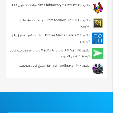
دانلود akvis hdrfactory 6.1.965.17429 ساخت تصاویر HDR
دانلود rom toolbox Pro 6.5.1.0 مدیریت برنامه ها در
اندروید
دانلود Picture Merge Genius 3.1 ساخت عکس های زیبا و
ترکیبی
دانلود airdroid 4.3.7.1 Android + 3.7.2.1 PC مدیریت فایل
توسط Wifi در اندروید
دانلود handbrake 1.10.2 نرم افزار مبدل فایل ویدئویی