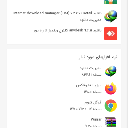
دانلود internet download manager (IDM) 6.42.61 Retail
مدیریت دانلود
دانلود anydesk 9.6.11 کنترل ویندوز از راه دور
نرم افزارهای مورد نیاز
مدیریت دانلود
نسخه 6.42.61
موزیلا فایرفاکس
نسخه 148.0
گوگل کروم
نسخه 145.0.7632.117
Winrar
نسخه 7.20