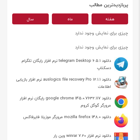
پربازدیدترین مطالب
هفته
ماه
سال
چیزی برای نمایش وجود ندارد
چیزی برای نمایش وجود ندارد
دانلود telegram Desktop 6.5.1 نرم افزار رایگان تلگرام
دسکتاپ
دانلود auslogics file recovery Pro 12.1.1 نرم افزار بازیابی
اطلاعات
دانلود google chrome 145.0.7632.117 رایگان نرم افزار
مرورگر گوگل کروم
دانلود mozilla firefox 148.0 مرورگر موزیلا فایرفاکس
دانلود نرم افزار winrar 7.20 وین رار