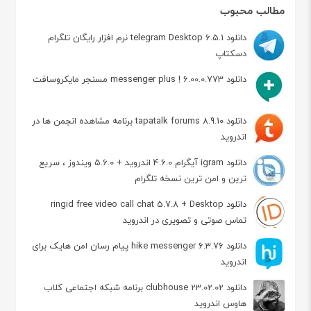
مطالب محبوب
دانلود telegram Desktop 6.5.1 نرم افزار رایگان تلگرام
دسکتاپ
دانلود messenger plus ! 6.00.0.773 مسنجر مایکروسافت
دانلود tapatalk forums 8.9.10 برنامه مشاهده انجمن ها در
اندروید
دانلود igram آیگرام 4.6.0 اندروید + 5.6.0 ویندوز ، سریع
ترین و امن ترین نسخه تلگرام
دانلود ringid free video call chat 5.7.8 + Desktop
تماس صوتی و تصویری در اندروید
دانلود hike messenger 6.3.76 پیام‌ رسان‌ امن هایک برای
اندروید
دانلود clubhouse 23.02.02 برنامه شبکه اجتماعی کلاب
هاوس اندروید