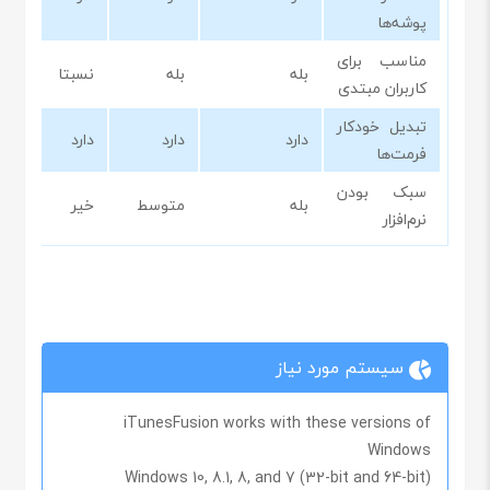
پوشه‌ها
مناسب برای
بله
بله
نسبتا
کاربران مبتدی
تبدیل خودکار
دارد
دارد
دارد
فرمت‌ها
سبک بودن
بله
متوسط
خیر
نرم‌افزار
سیستم مورد نیاز
iTunesFusion works with these versions of
Windows
Windows 10, 8.1, 8, and 7 (32-bit and 64-bit)