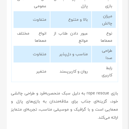
بازی
پازل
عمومی
میزان
بالا و متنوع
متفاوت
چالش
نوع
عبور دادن طناب از
انواع مختلف
معماها
موانع
معماها
طراحی
مناسب و دل‌پذیر
متفاوت
صدا
رابط
روان و کاربرپسند
متغیر
کاربری
بازی rope rescue به دلیل سبک منحصربه‌فرد و طراحی چالشی
خود، گزینه‌ای جذاب برای علاقه‌مندان به بازی‌های پازل و
معمایی است و با گرافیک و موسیقی مناسب، تجربه‌ای متمایز
ارائه می‌کند.