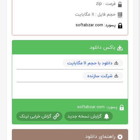
فرمت : zip
حجم فایل : 11 مگابایت
پسورد: softabzar.com
باکس دانلود
دانلود با حجم 11 مگابایت
شرکت سازنده
پسورد: softabzar.com
گزارش نسخه جدید
گزاش خرابی لینک
راهنمای دانلود