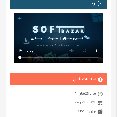
تریلر
اطلاعات فایل
سال انتشار : 2024
پلتفرم: اندروید
ورژن : 1.252