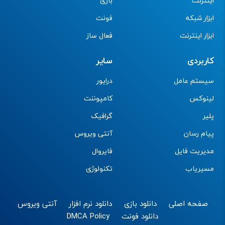
اینترنت
بازی
ابزار شبکه
فونت
ابزار اینترنت
فعال ساز
کاربردی
سایر
سیستم عامل
درایور
لینوکس
کامپوننت
پلیر
گرافیک
پیام رسان
آنتی ویروس
مدیریت فایل
فایروال
مسیریاب
تکنولوژی
صفحه اصلی
دانلود بازی
دانلود نرم افزار
آنتی ویروس
دانلود فونت
DMCA Policy