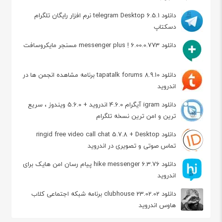
دانلود telegram Desktop 6.5.1 نرم افزار رایگان تلگرام
دسکتاپ
دانلود messenger plus ! 6.00.0.773 مسنجر مایکروسافت
دانلود tapatalk forums 8.9.10 برنامه مشاهده انجمن ها در
اندروید
دانلود igram آیگرام 4.6.0 اندروید + 5.6.0 ویندوز ، سریع
ترین و امن ترین نسخه تلگرام
دانلود ringid free video call chat 5.7.8 + Desktop
تماس صوتی و تصویری در اندروید
دانلود hike messenger 6.3.76 پیام‌ رسان‌ امن هایک برای
اندروید
دانلود clubhouse 23.02.02 برنامه شبکه اجتماعی کلاب
هاوس اندروید