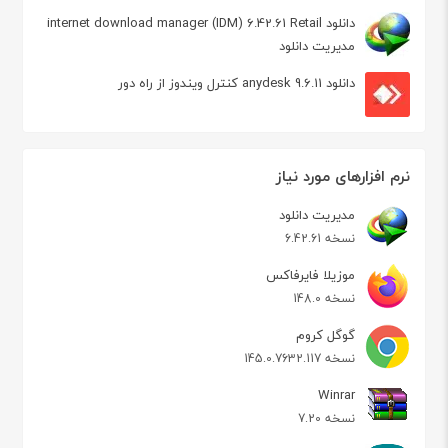
دانلود internet download manager (IDM) 6.42.61 Retail
مدیریت دانلود
دانلود anydesk 9.6.11 کنترل ویندوز از راه دور
نرم افزارهای مورد نیاز
مدیریت دانلود
نسخه 6.42.61
موزیلا فایرفاکس
نسخه 148.0
گوگل کروم
نسخه 145.0.7632.117
Winrar
نسخه 7.20