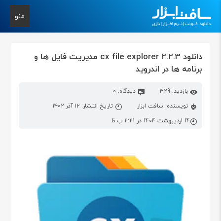
منو
دانلود cx file explorer 2.2.3 مدیریت فایل ها و
برنامه ها در اندروید
بازدید: 329
دیدگاه: 0
نویسنده: سافت ابزار
تاریخ انتشار: ۱۲ آذر ۱۴۰۲
14 اردیبهشت 1404 در 2:21 ب.ظ