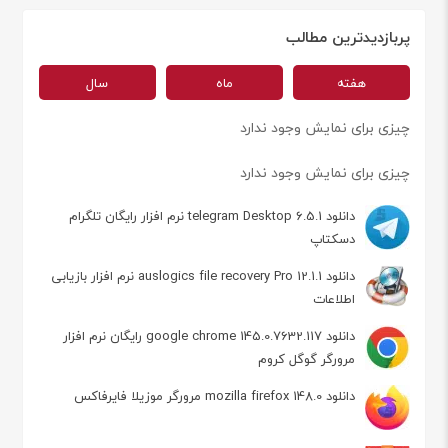
پربازدیدترین مطالب
هفته
ماه
سال
چیزی برای نمایش وجود ندارد
چیزی برای نمایش وجود ندارد
دانلود telegram Desktop 6.5.1 نرم افزار رایگان تلگرام
دسکتاپ
دانلود auslogics file recovery Pro 12.1.1 نرم افزار بازیابی
اطلاعات
دانلود google chrome 145.0.7632.117 رایگان نرم افزار
مرورگر گوگل کروم
دانلود mozilla firefox 148.0 مرورگر موزیلا فایرفاکس