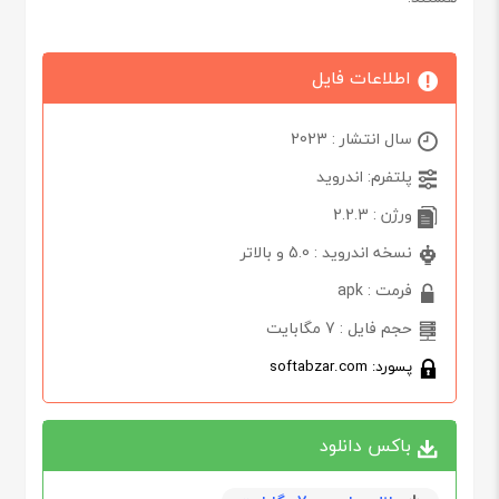
اطلاعات فایل
سال انتشار : 2023
پلتفرم: اندروید
ورژن : 2.2.3
نسخه اندروید : 5.0 و بالاتر
فرمت : apk
حجم فایل : 7 مگابایت
پسورد: softabzar.com
باکس دانلود