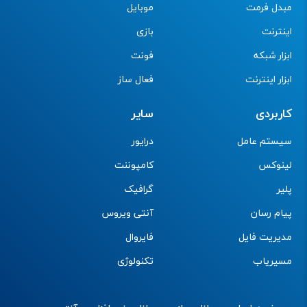
مبدل فرمت
موبایل
اینترنت
بازی
ابزار شبکه
فونت
ابزار اینترنت
فعال ساز
کاربردی
سایر
سیستم عامل
درایور
لینوکس
کامپوننت
پلیر
گرافیک
پیام رسان
آنتی ویروس
مدیریت فایل
فایروال
مسیریاب
تکنولوژی