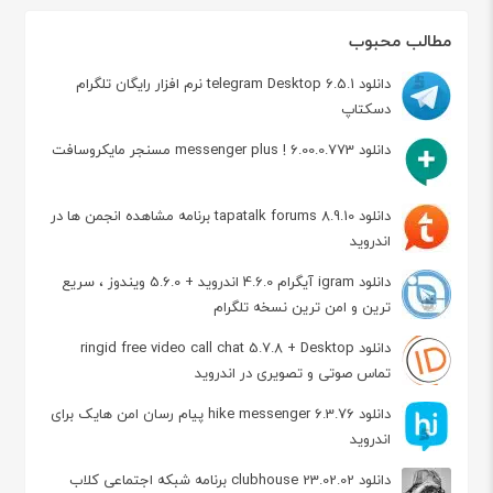
مطالب محبوب
دانلود telegram Desktop 6.5.1 نرم افزار رایگان تلگرام
دسکتاپ
دانلود messenger plus ! 6.00.0.773 مسنجر مایکروسافت
دانلود tapatalk forums 8.9.10 برنامه مشاهده انجمن ها در
اندروید
دانلود igram آیگرام 4.6.0 اندروید + 5.6.0 ویندوز ، سریع
ترین و امن ترین نسخه تلگرام
دانلود ringid free video call chat 5.7.8 + Desktop
تماس صوتی و تصویری در اندروید
دانلود hike messenger 6.3.76 پیام‌ رسان‌ امن هایک برای
اندروید
دانلود clubhouse 23.02.02 برنامه شبکه اجتماعی کلاب