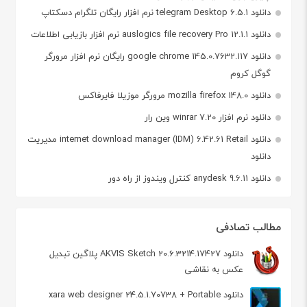
دانلود telegram Desktop 6.5.1 نرم افزار رایگان تلگرام دسکتاپ
دانلود auslogics file recovery Pro 12.1.1 نرم افزار بازیابی اطلاعات
دانلود google chrome 145.0.7632.117 رایگان نرم افزار مرورگر
گوگل کروم
دانلود mozilla firefox 148.0 مرورگر موزیلا فایرفاکس
دانلود نرم افزار winrar 7.20 وین رار
دانلود internet download manager (IDM) 6.42.61 Retail مدیریت
دانلود
دانلود anydesk 9.6.11 کنترل ویندوز از راه دور
مطالب تصادفی
دانلود AKVIS Sketch 20.6.3214.17427 پلاگین تبدیل
عکس به نقاشی
دانلود xara web designer 24.5.1.70738 + Portable