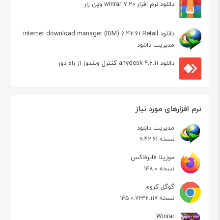
دانلود نرم افزار winrar 7.20 وین رار
دانلود internet download manager (IDM) 6.42.61 Retail
مدیریت دانلود
دانلود anydesk 9.6.11 کنترل ویندوز از راه دور
نرم افزارهای مورد نیاز
مدیریت دانلود
نسخه 6.42.61
موزیلا فایرفاکس
نسخه 148.0
گوگل کروم
نسخه 145.0.7632.117
Winrar