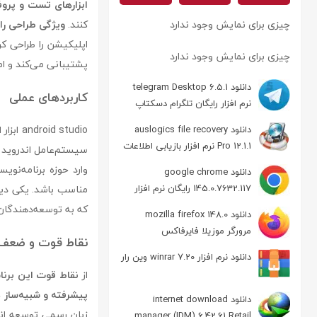
ابزارهای تست و پروف
چیزی برای نمایش وجود ندارد
کنند.
ویژگی طراحی رابط کار
اپلیکیشن را طراحی کرده 
چیزی برای نمایش وجود ندارد
پشتیبانی می‌کند و ام
دانلود telegram Desktop 6.5.1
کاربردهای عملی
نرم افزار رایگان تلگرام دسکتاپ
android studio ابزار اصلی برای توسعه‌دهندگانی است که اپلیکیشن‌های
دانلود auslogics file recovery
Pro 12.1.1 نرم افزار بازیابی اطلاعات
سیستم‌عامل اندروید طر
وارد حوزه برنامه‌نو
دانلود google chrome
145.0.7632.117 رایگان نرم افزار
مناسب باشد. یکی دیگر
مرورگر گوگل کروم
که به توسعه‌دهندگان ا
دانلود mozilla firefox 148.0
مرورگر موزیلا فایرفاکس
نقاط قوت و ضعف
دانلود نرم افزار winrar 7.20 وین رار
از
نقاط قوت این برنا
پیشرفته و شبیه‌ساز د
دانلود internet download
زبان رسمی توسعه اندروید معرفی شده
manager (IDM) 6.42.61 Retail