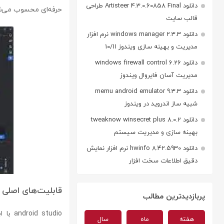
دانلود Artisteer 4.3.0.60858 Final طراحی
حرفه‌ای محسوب می‌ش
قالب سایت
دانلود windows manager 2.3.3 نرم افزار
مدیریت و بهینه سازی ویندوز 10/11
دانلود windows firewall control 6.26
مدیریت آسان فایروال ویندوز
دانلود memu android emulator 9.3.3
شبیه ساز اندروید در ویندوز
دانلود tweaknow winsecret plus 8.0.2
بهینه سازی و مدیریت سیستم
دانلود hwinfo 8.42.5930 نرم افزار نمایش
دقیق اطلاعات سخت افزار
قابلیت‌های اصلی
پربازدیدترین مطالب
android studio با ابزارها و قابلیت‌های پیشرفته‌ای مانند
هفته
ماه
سال