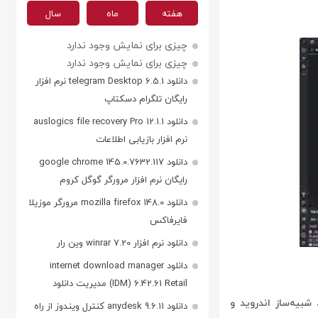
هفته
ماه
سال
چیزی برای نمایش وجود ندارد
چیزی برای نمایش وجود ندارد
دانلود telegram Desktop 6.5.1 نرم افزار
رایگان تلگرام دسکتاپ
دانلود auslogics file recovery Pro 12.1.1
نرم افزار بازیابی اطلاعات
دانلود google chrome 145.0.7632.117
رایگان نرم افزار مرورگر گوگل کروم
دانلود mozilla firefox 148.0 مرورگر موزیلا
فایرفاکس
دانلود نرم افزار winrar 7.20 وین رار
دانلود internet download manager
(IDM) 6.42.61 Retail مدیریت دانلود
شبیه‌ساز اندروید و
دانلود anydesk 9.6.11 کنترل ویندوز از راه