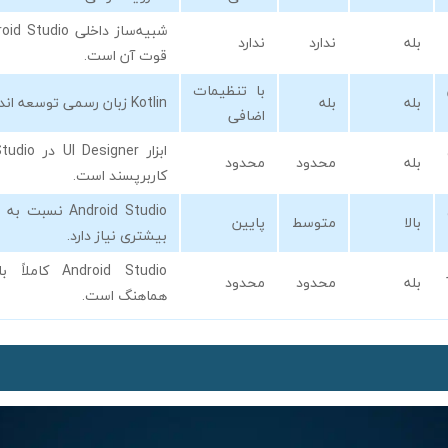
بله
ندارد
ندارد
قوت آن است.
با تنظیمات
بله
بله
Kotlin زبان رسمی توسعه اندروید است.
اضافی
بله
محدود
محدود
کاربرپسند است.
بالا
متوسط
پایین
بیشتری نیاز دارد.
Android Studio 
بله
محدود
محدود
هماهنگ است.