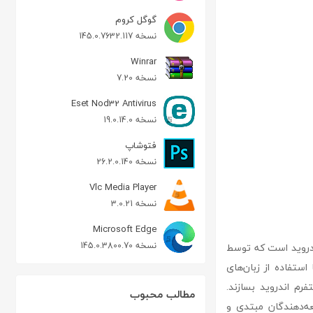
گوگل کروم
نسخه 145.0.7632.117
Winrar
نسخه 7.20
Eset Nod32 Antivirus
نسخه 19.0.14.0
فتوشاپ
نسخه 26.2.0.140
Vlc Media Player
نسخه 3.0.21
Microsoft Edge
نسخه 145.0.3800.70
یکیشن‌های اندروید است که توسط
 تا با استفاده از زبان‌های
رم اندروید بسازند.
مطالب محبوب
توسعه‌دهندگان مبتدی و