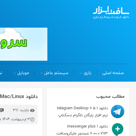
صفحه اصلی
بازی
سیستم عامل
موبایل
نر
دانلود android studio 2024.2.2.13 Win/Mac/Linux برنامه نویسی اندروید
مطالب محبوب
دانلود telegram Desktop 6.5.1
بازدید: 311
نرم افزار رایگان تلگرام دسکتاپ
3 اردیبهشت 1404 در 9:02 ق.ظ
دانلود messenger plus !
6.00.0.773 مسنجر مایکروسافت