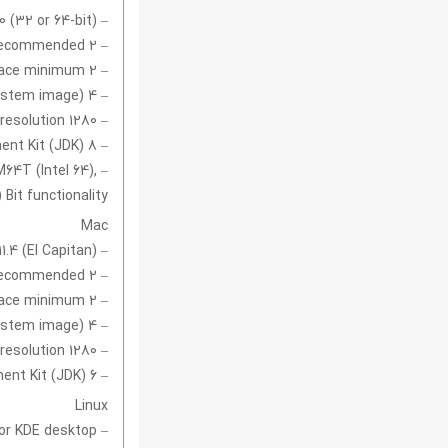
– Microsoft Windows 7/8/10 (32 or 64-bit)
– 2 GB RAM minimum, 8 GB RAM recommended
– 2 GB of available disk space minimum,
– 4 GB Recommended (500 MB for IDE + 1.5 GB for Android SDK and emulator system image)
– 1280 x 800 minimum screen resolution
– Java Development Kit (JDK) 8
M64T (Intel 64),
Bit functionality
Mac
– Mac OS X 10.8.5 or higher, up to 10.11.4 (El Capitan)
– 2 GB RAM minimum, 8 GB RAM recommended
– 2 GB of available disk space minimum,
– 4 GB Recommended (500 MB for IDE + 1.5 GB for Android SDK and emulator system image)
– 1280 x 800 minimum screen resolution
– Java Development Kit (JDK) 6
Linux
– GNOME or KDE desktop