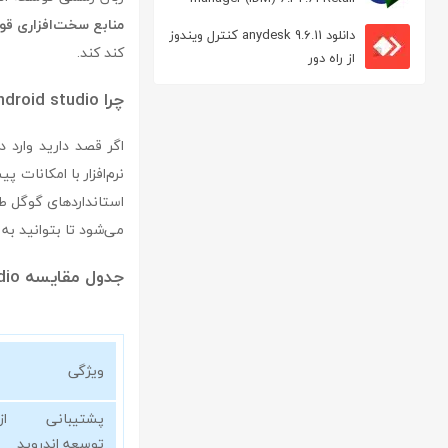
مدیریت دانلود
منابع سخت‌افزاری قو
دانلود anydesk 9.6.11 کنترل ویندوز
کند کند.
از راه دور
چرا android studio انتخابی مناسب است؟
اگر قصد دارید وارد 
نرم‌افزار با امکانات 
می‌شود تا بتوانید به 
جدول مقایسه android studio
ویژگی
پشتیبانی از
توسعه اندروید