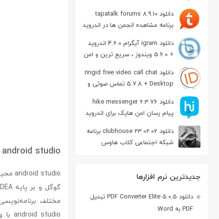
دانلود tapatalk forums 8.9.10
برنامه مشاهده انجمن ها در اندروید
دانلود igram آیگرام 4.6.0 اندروید
+ 5.6.0 ویندوز ، سریع ترین و امن
ترین نسخه تلگرام
دانلود ringid free video call chat
5.7.8 + Desktop تماس صوتی و
تصویری در اندروید
دانلود hike messenger 6.3.76
پیام‌ رسان‌ امن هایک برای اندروید
دانلود clubhouse 23.02.02 برنامه
شبکه اجتماعی کلاب هاوس
android studio
اندروید
جدیدترین نرم افزارها
دانلود PDF Converter Elite 5.0.5 تبدیل
مختلف برنامه‌نویسی
PDF به Word
tudio