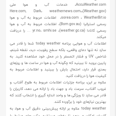
AccuWeather.com، خدمات آب و هوا ملی
(Weather.gov)،Here.com, Dark، weathernews.com،
sorea.com ، WeatherBit.io، اطلاعات مربوط به آب و هوا
رسمی استرالیا (Bom.gov.au)، اطلاعات مربوط به آب و هوا
رسمی کانادا (weather.gc.ca)، yr.no، smhi.se … را دریافت
میکند.
اطلاعات آب و هوایی برنامه today weather شما را قادر می
سازد نه تنها دمای واقعی، بلکه سطح رطوبت، دید، نقطه شبنم،
شاخص UV و فشار اتمسفر را در محل خود مشاهده کنید. به
پایین بروید تا ببینید که چگونه آب و هوا در ساعت ها و روزهای
بعدی قرار دارد، احتمال بارش را ببینید و اطلاعات مربوط به
کیفیت هوا را دریافت کنید.
علاوه بر این، برنامه جزئیات اطلاعات مربوط به طلوع آفتاب و
غروب آفتاب، سرعت باد و جهت باد را ارائه می دهد، کاربران را
قادر می سازد تا ویژگی ها و واحد اندازه گیری را انتخاب کنند که
بهترین نیازهای خود را برآورده کنند.
today weather علاوه بر ارائه پیش‌بینی دقیق آب و هوا، به
کاربران امکان می‌دهد تا به‌طور مستقیم عکس‌های مرتبط با