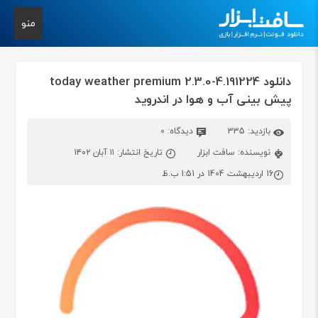
منو
دانلود today weather premium 2.3.0-4.191224
پیش بینی آب و هوا در اندروید
بازدید: 335
دیدگاه: 0
نویسنده: سافت ابزار
تاریخ انتشار: ۱۱ آبان ۱۴۰۲
16 اردیبهشت 1404 در 1:51 ب.ظ