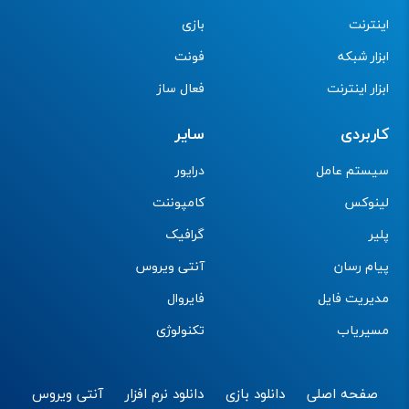
اینترنت
بازی
ابزار شبکه
فونت
ابزار اینترنت
فعال ساز
کاربردی
سایر
سیستم عامل
درایور
لینوکس
کامپوننت
پلیر
گرافیک
پیام رسان
آنتی ویروس
مدیریت فایل
فایروال
مسیریاب
تکنولوژی
صفحه اصلی
دانلود بازی
دانلود نرم افزار
آنتی ویروس