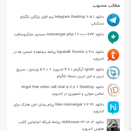
مطالب محبوب
دانلود telegram Desktop 6.5.1 نرم افزار رایگان تلگرام
دسکتاپ
دانلود messenger plus ! 6.00.0.773 مسنجر مایکروسافت
دانلود tapatalk forums 8.9.10 برنامه مشاهده انجمن ها در
اندروید
دانلود igram آیگرام 4.6.0 اندروید + 5.6.0 ویندوز ، سریع
ترین و امن ترین نسخه تلگرام
دانلود ringid free video call chat 5.7.8 + Desktop
تماس صوتی و تصویری در اندروید
دانلود hike messenger 6.3.76 پیام‌ رسان‌ امن هایک برای
اندروید
دانلود clubhouse 23.02.02 برنامه شبکه اجتماعی کلاب
هاوس اندروید