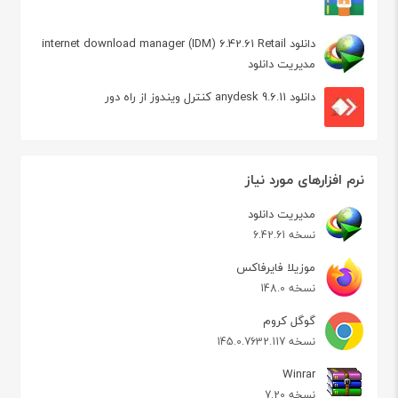
دانلود internet download manager (IDM) 6.42.61 Retail
مدیریت دانلود
دانلود anydesk 9.6.11 کنترل ویندوز از راه دور
نرم افزارهای مورد نیاز
مدیریت دانلود
نسخه 6.42.61
موزیلا فایرفاکس
نسخه 148.0
گوگل کروم
نسخه 145.0.7632.117
Winrar
نسخه 7.20