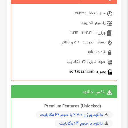
سال انتشار : 2023
پلتفرم: اندروید
ورژن : 2.3.0-4.191224
نسخه اندروید : 5.0 و بالاتر
فرمت : apk
حجم فایل : 26 مگابایت
پسورد: softabzar.com
باکس دانلود
Premium Features (Unlocked)
دانلود ورژن 2.3.0 با حجم 26 مگابايت
دانلود با حجم 24 مگابايت