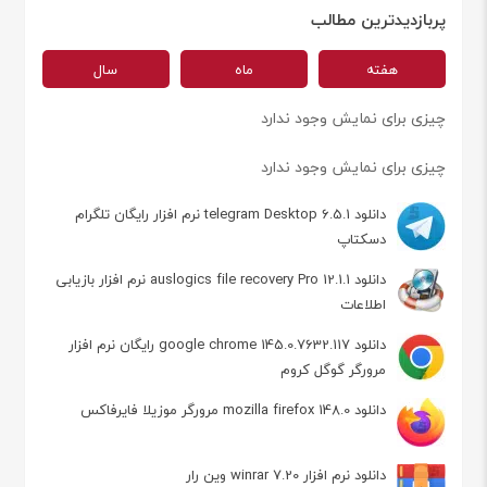
پربازدیدترین مطالب
هفته
ماه
سال
چیزی برای نمایش وجود ندارد
چیزی برای نمایش وجود ندارد
دانلود telegram Desktop 6.5.1 نرم افزار رایگان تلگرام
دسکتاپ
دانلود auslogics file recovery Pro 12.1.1 نرم افزار بازیابی
اطلاعات
دانلود google chrome 145.0.7632.117 رایگان نرم افزار
مرورگر گوگل کروم
دانلود mozilla firefox 148.0 مرورگر موزیلا فایرفاکس
دانلود نرم افزار winrar 7.20 وین رار