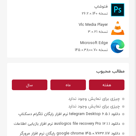
فتوشاپ
نسخه 26.2.0.140
Vlc Media Player
نسخه 3.0.21
Microsoft Edge
نسخه 145.0.3800.70
مطالب محبوب
هفته
ماه
سال
چیزی برای نمایش وجود ندارد
چیزی برای نمایش وجود ندارد
دانلود telegram Desktop 6.5.1 نرم افزار رایگان تلگرام دسکتاپ
دانلود auslogics file recovery Pro 12.1.1 نرم افزار بازیابی اطلاعات
دانلود google chrome 145.0.7632.117 رایگان نرم افزار مرورگر