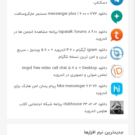
دسکتاپ
دانلود messenger plus ! 6.00.0.773 مسنجر مایکروسافت
دانلود tapatalk forums 8.9.10 برنامه مشاهده انجمن ها در
اندروید
دانلود igram آیگرام 4.6.0 اندروید + 5.6.0 ویندوز ، سریع
ترین و امن ترین نسخه تلگرام
دانلود ringid free video call chat 5.7.8 + Desktop
تماس صوتی و تصویری در اندروید
دانلود hike messenger 6.3.76 پیام‌ رسان‌ امن هایک برای
اندروید
دانلود clubhouse 23.02.02 برنامه شبکه اجتماعی کلاب
هاوس اندروید
جدیدترین نرم افزارها