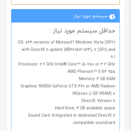
سیستم مورد نیاز
حداقل سیستم مورد نیاز :
OS: x64 versions of Microsoft Windows Vista (SP2)
with DirectX 11 update (KB971512-x64), 7 (SP1) and
8.1
Processor: 2.6 GHz Intel® Core™ i5-750 or 3.2 GHz
AMD Phenom™ II X4 955
Memory: 4 GB RAM
Graphics: NVIDIA GeForce GTX 460 or AMD Radeon
HD5850 (1 GB VRAM) s
DirectX: Version 11
Hard Drive: 4 GB available space
Sound Card: Integrated or dedicated DirectX 11
compatible soundcard