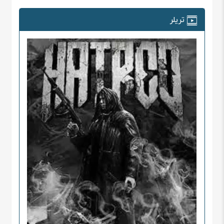
تریلر