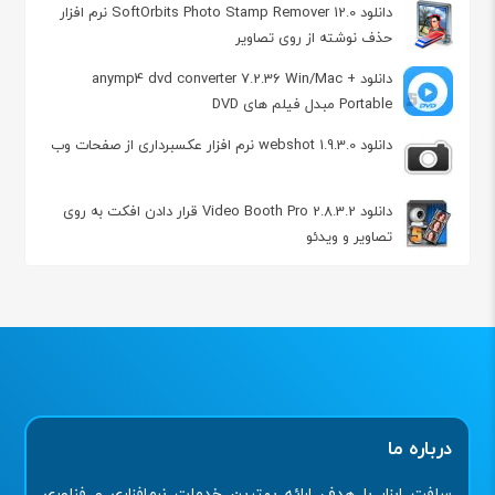
دانلود SoftOrbits Photo Stamp Remover 12.0 نرم افزار
حذف نوشته از روی تصاویر
دانلود anymp4 dvd converter 7.2.36 Win/Mac +
Portable مبدل فیلم های DVD
دانلود webshot 1.9.3.0 نرم افزار عکسبرداری از صفحات وب
دانلود Video Booth Pro 2.8.3.2 قرار دادن افکت به روی
تصاویر و ویدئو
درباره ما
سافت ابزار با هدف ارائه بهترین خدمات نرم‌افزاری و فناوری