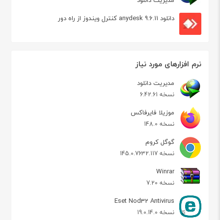
مدیریت دانلود
دانلود anydesk 9.6.11 کنترل ویندوز از راه دور
نرم افزارهای مورد نیاز
مدیریت دانلود
نسخه 6.42.61
موزیلا فایرفاکس
نسخه 148.0
گوگل کروم
نسخه 145.0.7632.117
Winrar
نسخه 7.20
Eset Nod32 Antivirus
نسخه 19.0.14.0