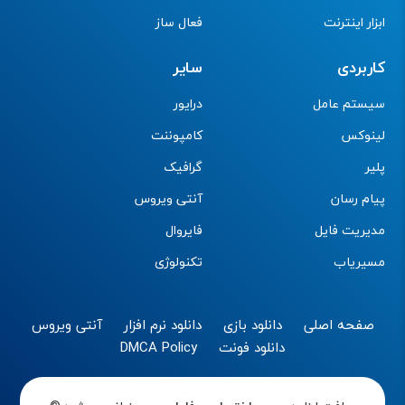
ابزار اینترنت
فعال ساز
کاربردی
سایر
سیستم عامل
درایور
لینوکس
کامپوننت
پلیر
گرافیک
پیام رسان
آنتی ویروس
مدیریت فایل
فایروال
مسیریاب
تکنولوژی
صفحه اصلی
دانلود بازی
دانلود نرم افزار
آنتی ویروس
دانلود فونت
DMCA Policy