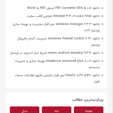
دانلود PDF Converter Elite 5.0.5 تبدیل PDF به Word
دانلود Artisteer 4.3.0.60858 Final طراحی قالب سایت
دانلود windows manager 2.3.3 نرم افزار مدیریت و بهینه سازی
ویندوز 10/11
دانلود windows firewall control 6.26 مدیریت آسان فایروال
ویندوز
دانلود memu android emulator 9.3.3 شبیه ساز اندروید در ویندوز
دانلود tweaknow winsecret plus 8.0.2 بهینه سازی و مدیریت
سیستم
دانلود hwinfo 8.42.5930 نرم افزار نمایش دقیق اطلاعات سخت
افزار
پربازدیدترین مطالب
هفته
ماه
سال