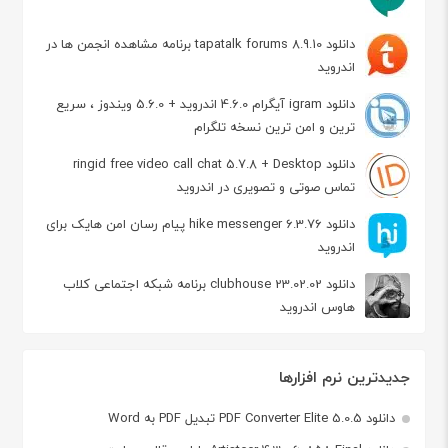
دانلود tapatalk forums 8.9.10 برنامه مشاهده انجمن ها در
اندروید
دانلود igram آیگرام 4.6.0 اندروید + 5.6.0 ویندوز ، سریع
ترین و امن ترین نسخه تلگرام
دانلود ringid free video call chat 5.7.8 + Desktop
تماس صوتی و تصویری در اندروید
دانلود hike messenger 6.3.76 پیام‌ رسان‌ امن هایک برای
اندروید
دانلود clubhouse 23.02.02 برنامه شبکه اجتماعی کلاب
هاوس اندروید
جدیدترین نرم افزارها
دانلود PDF Converter Elite 5.0.5 تبدیل PDF به Word