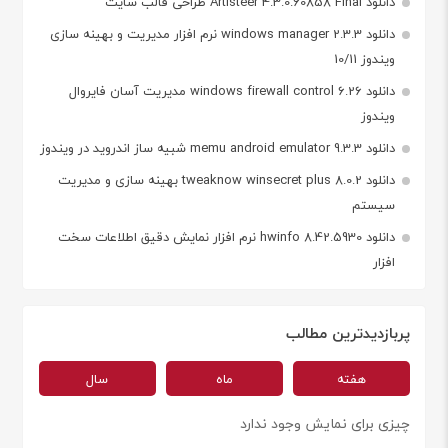
دانلود Artisteer 4.3.0.60858 Final طراحی قالب سایت
دانلود windows manager 2.3.3 نرم افزار مدیریت و بهینه سازی
ویندوز 10/11
دانلود windows firewall control 6.26 مدیریت آسان فایروال
ویندوز
دانلود memu android emulator 9.3.3 شبیه ساز اندروید در ویندوز
دانلود tweaknow winsecret plus 8.0.2 بهینه سازی و مدیریت
سیستم
دانلود hwinfo 8.42.5930 نرم افزار نمایش دقیق اطلاعات سخت
افزار
پربازدیدترین مطالب
هفته
ماه
سال
چیزی برای نمایش وجود ندارد