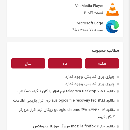
Vlc Media Player
نسخه 3.0.21
Microsoft Edge
نسخه 145.0.3800.70
مطالب محبوب
هفته
ماه
سال
چیزی برای نمایش وجود ندارد
چیزی برای نمایش وجود ندارد
دانلود telegram Desktop 6.5.1 نرم افزار رایگان تلگرام دسکتاپ
دانلود auslogics file recovery Pro 12.1.1 نرم افزار بازیابی اطلاعات
دانلود google chrome 145.0.7632.117 رایگان نرم افزار مرورگر
گوگل کروم
دانلود mozilla firefox 148.0 مرورگر موزیلا فایرفاکس