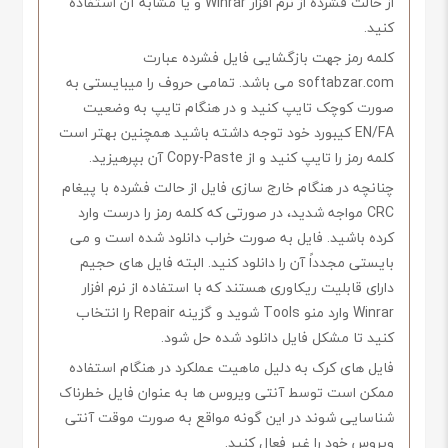
از حالت فشرده از نرم افزار Winrar و یا مشابه آن استفاده
کنید.
کلمه رمز جهت بازگشایی فایل فشرده عبارت
softabzar.com می باشد. تمامی حروف را میبایستی به
صورت کوچک تایپ کنید و در هنگام تایپ به وضعیت
EN/FA کیبورد خود توجه داشته باشید همچنین بهتر است
کلمه رمز را تایپ کنید و از Copy-Paste آن بپرهیزید.
چنانچه در هنگام خارج سازی فایل از حالت فشرده با پیغام
CRC مواجه شدید، در صورتی که کلمه رمز را درست وارد
کرده باشید. فایل به صورت خراب دانلود شده است و می
بایستی مجدداً آن را دانلود کنید. البته فایل های حجیم
دارای قابلیت ریکاوری هستند که با استفاده از نرم افزار
Winrar وارد منو Tools شوید و گزینه Repair را انتخاب
کنید تا مشکل فایل دانلود شده حل شود.
فایل های کرک به دلیل ماهیت عملکرد در هنگام استفاده
ممکن است توسط آنتی ویروس ها به عنوان فایل خطرناک
شناسایی شوند در این گونه مواقع به صورت موقت آنتی
ویروس خود را غیر فعال کنید.