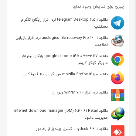
چیزی برای نمایش وجود ندارد
دانلود telegram Desktop 6.5.1 نرم افزار رایگان تلگرام
دسکتاپ
دانلود auslogics file recovery Pro 12.1.1 نرم افزار بازیابی
اطلاعات
دانلود google chrome 145.0.7632.117 رایگان نرم افزار
مرورگر گوگل کروم
دانلود mozilla firefox 148.0 مرورگر موزیلا فایرفاکس
دانلود نرم افزار winrar 7.20 وین رار
دانلود internet download manager (IDM) 6.42.61 Retail
مدیریت دانلود
دانلود anydesk 9.6.11 کنترل ویندوز از راه دور