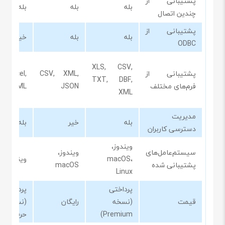
پشتیبانی از
بله
بله
بله
چندین اتصال
پشتیبانی از
بله
بله
خیر
ODBC
XLS, CSV,
پشتیبانی از
CSV, XML,
, Excel,
TXT, DBF,
فرم‌های مختلف
JSON
XML
XML
مدیریت
بله
خیر
بله
دسترسی کاربران
ویندوز،
سیستم‌عامل‌های
ویندوز،
macOS،
ویندوز
پشتیبانی شده
macOS
Linux
پرداختی
پرداختی
قیمت
(نسخه
رایگان
(نسخه
Premium)
حرفه‌ای)