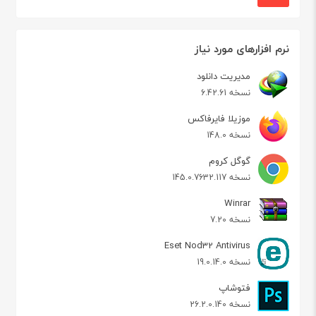
نرم افزارهای مورد نیاز
مدیریت دانلود
نسخه 6.42.61
موزیلا فایرفاکس
نسخه 148.0
گوگل کروم
نسخه 145.0.7632.117
Winrar
نسخه 7.20
Eset Nod32 Antivirus
نسخه 19.0.14.0
فتوشاپ
نسخه 26.2.0.140