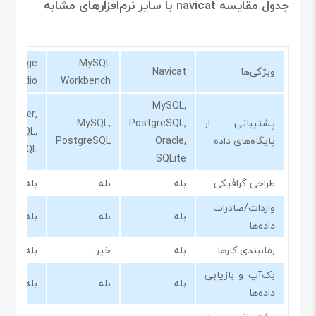
جدول مقایسه navicat با سایر نرم‌افزارهای مشابه
dbForge
MySQL
ویژگی‌ها
Navicat
Studio
Workbench
MySQL,
 Server,
پشتیبانی از
PostgreSQL,
MySQL,
MySQL,
پایگاه‌های داده
Oracle,
PostgreSQL
tgreSQL
SQLite
طراحی گرافیکی
بله
بله
بله
واردات/صادرات
بله
بله
بله
داده‌ها
زمانبندی کارها
بله
خیر
بله
بک‌آپ و بازیابی
بله
بله
بله
داده‌ها