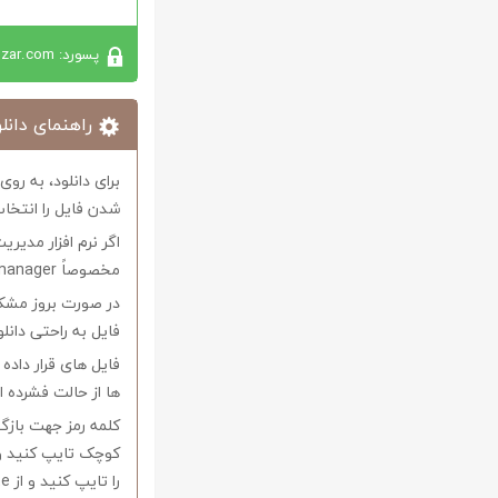
پسورد: softabzar.com
راهنمای دانلو
برای دانلود، به رو
شدن فایل را انتخاب
اگر نرم افزار مدیری
مخصوصاً internet download manager استفاده کنید.
در صورت بروز مشکل 
فایل به راحتی دانل
فایل های قرار داد
ها از حالت فشرده از نرم افزار Winrar و یا 
را تایپ کنید و از Copy-Paste آن بپرهیزید.