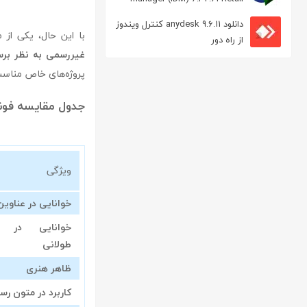
مدیریت دانلود
دانلود anydesk 9.6.11 کنترل ویندوز
با این حال، یکی از محدودیت‌
از راه دور
غیررسمی به نظر برس
پروژه‌های خاص مناسب
جدول مقایسه فونت b lotus با دیگر ف
ویژگی
خوانایی در عناوین
خوانایی در م
طولانی
ظاهر هنری
کاربرد در متون ر