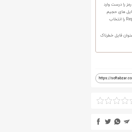
 در صورتی که کلمه رمز را درست وارد
فایل های حجیم
دارای قابلیت ریکاوری هستند که با استفاده از نرم افزار Winrar وارد منو Tools شوید و گزینه Repair را انتخاب
نوان فایل خطرناک