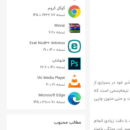
گوگل کروم
نسخه 145.0.7632.117
Winrar
نسخه 7.20
Eset Nod32 Antivirus
نسخه 19.0.14.0
فتوشاپ
نسخه 26.2.0.140
Vlc Media Player
ذیر خود در بسیاری از
نسخه 3.0.21
و نیمه‌رسمی است که
Microsoft Edge
در طراحی پوستر، تبلیغات و حتی متون چاپی
نسخه 145.0.3800.70
با دقت زیادی انجام
مطالب محبوب
د. این ویژگی باعث