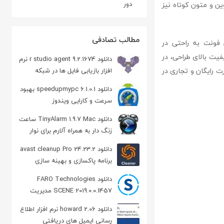
ین و متون کوتاه نیز
دور
مطالب تصادفی
فونت به راحتی در
ستفاده است و به دلیل کیفیت بالای طراحی، در
دانلود r studio agent 9.2.1674 نرم
 رایگان و تجاری در
افزار بازیابی فایل ها در شبکه
دانلود speedupmypc 6.1.0.1 بهبود
سرعت و کارایی ویندوز
دانلود TinyAlarm 1.9.7 Mac ساعت
زنگ دار به همراه آلارم برای نوار
منوی مکینتاش
دانلود avast cleanup Pro 24.23.2
برنامه پاکسازی و بهینه سازی
اندروید
دانلود FARO Technologies
SCENE 2019.0.0.1457 مدیریت
داده اسکن شده
دانلود howard 2.06 نرم افزار اطلاع
رسانی ایمیل های دریافتی