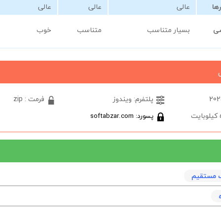
رها
عالی
عالی
عالی
سی
بسیار متناسب
متناسب
خوب
پلتفرم: ویندوز
فرمت : zip
پسورد: softabzar.com
نک مستقیم