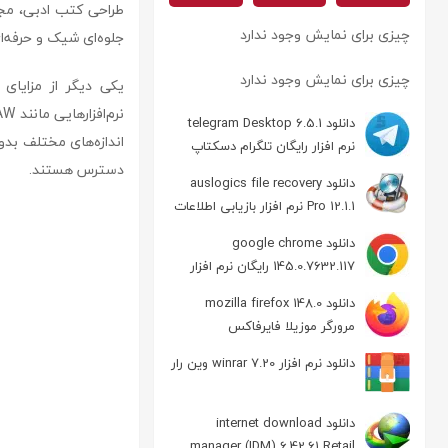
طراحی کتب ادبی، مجلا
چیزی برای نمایش وجود ندارد
جلوه‌ای شیک و حرفه‌ای
چیزی برای نمایش وجود ندارد
یکی دیگر از مزایای
دانلود telegram Desktop 6.5.1
اندازه‌های مختلف بد
نرم افزار رایگان تلگرام دسکتاپ
دسترس هستند.
دانلود auslogics file recovery
Pro 12.1.1 نرم افزار بازیابی اطلاعات
دانلود google chrome
145.0.7632.117 رایگان نرم افزار
مرورگر گوگل کروم
دانلود mozilla firefox 148.0
مرورگر موزیلا فایرفاکس
دانلود نرم افزار winrar 7.20 وین رار
دانلود internet download
manager (IDM) 6.42.61 Retail