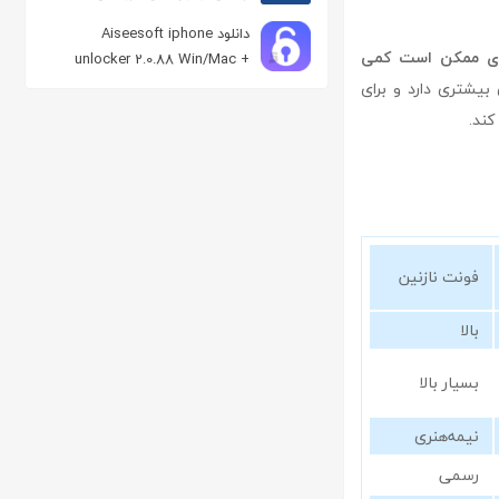
دانلود Aiseesoft iphone
داری ممکن است کمی
unlocker 2.0.88 Win/Mac +
Portable حذف رمز عبور و Apple ID آیفون
 بیشتری دارد و برای
کند.
فونت نازنین
بالا
بسیار بالا
نیمه‌هنری
رسمی