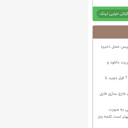
زاش خرابی لینک
د سپس محل ذخیره
ریت دانلود و
 قرار دهید تا
 خارج سازی فایل
وف را میبایستی به صورت
اشید همچنین بهتر است کلمه رمز