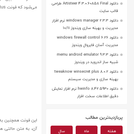
دانلود Artisteer 4.3.0.60858 Final طراحی
می‌شود که فونت b lotus برای استفاده در متون طولانی و حتی اسناد رسمی گزینه‌ی مناسبی باشد.
قالب سایت
دانلود windows manager 2.3.3 نرم افزار
مدیریت و بهینه سازی ویندوز 10/11
دانلود windows firewall control 6.26
مدیریت آسان فایروال ویندوز
دانلود memu android emulator 9.3.3
شبیه ساز اندروید در ویندوز
دانلود tweaknow winsecret plus 8.0.2
بهینه سازی و مدیریت سیستم
دانلود hwinfo 8.42.5930 نرم افزار نمایش
دقیق اطلاعات سخت افزار
پربازدیدترین مطالب
این فونت همچنین به
آن، به متن حالتی هن
هفته
ماه
سال