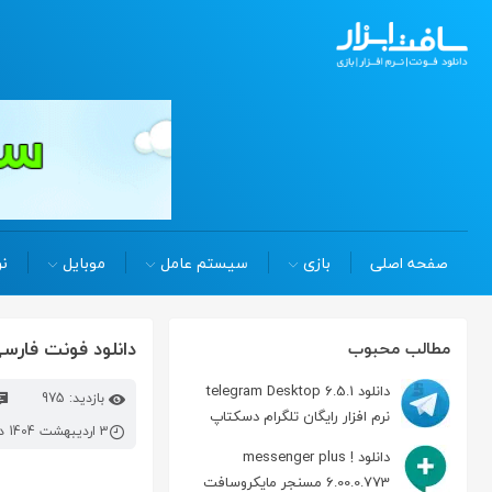
صفحه اصلی
بازی
سیستم عامل
موبایل
نر
دانلود فونت فارسی لوتوس 2025 ( 
مطالب محبوب
دانلود telegram Desktop 6.5.1
بازدید: 975
نرم افزار رایگان تلگرام دسکتاپ
3 اردیبهشت 1404 در 12:15 ب.ظ
دانلود messenger plus !
6.00.0.773 مسنجر مایکروسافت