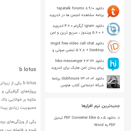
دانلود tapatalk forums 8.9.10
برنامه مشاهده انجمن ها در اندروید
دانلود igram آیگرام 4.6.0 اندروید
+ 5.6.0 ویندوز ، سریع ترین و امن
ترین نسخه تلگرام
دانلود ringid free video call chat
5.7.8 + Desktop تماس صوتی و
تصویری در اندروید
دانلود hike messenger 6.3.76
پیام‌ رسان‌ امن هایک برای اندروید
b lotus
دانلود clubhouse 23.02.02 برنامه
b lotus یکی از
شبکه اجتماعی کلاب هاوس
پروژه‌های گرافیکی و
اندروید
جدیدترین نرم افزارها
محبوبیت زیادی پیدا 
دانلود PDF Converter Elite 5.0.5 تبدیل
یکی از ویژگی‌های بر
PDF به Word
شده و فاصله بین حر