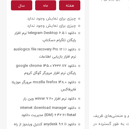
هفته
ماه
سال
چیزی برای نمایش وجود ندارد
چیزی برای نمایش وجود ندارد
دانلود telegram Desktop 6.5.1 نرم افزار
رایگان تلگرام دسکتاپ
دانلود auslogics file recovery Pro 12.1.1
نرم افزار بازیابی اطلاعات
دانلود google chrome 145.0.7632.117
رایگان نرم افزار مرورگر گوگل کروم
دانلود mozilla firefox 148.0 مرورگر موزیلا
فایرفاکس
دانلود نرم افزار winrar 7.20 وین رار
دانلود internet download manager
(IDM) 6.42.61 Retail مدیریت دانلود
 و منحنی‌های ظریف
ت به طور گسترده در
دانلود anydesk 9.6.11 کنترل ویندوز از راه