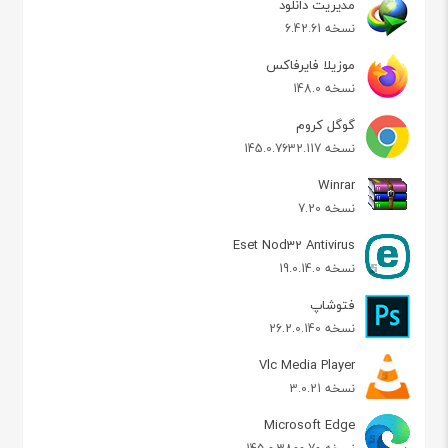
مدیریت دانلود
نسخه 6.42.61
موزیلا فایرفاکس
نسخه 148.0
گوگل کروم
نسخه 145.0.7632.117
Winrar
نسخه 7.20
Eset Nod32 Antivirus
نسخه 19.0.14.0
فتوشاپ
نسخه 26.2.0.140
Vlc Media Player
نسخه 3.0.21
Microsoft Edge