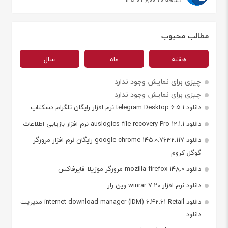
نسخه 145.0.3800.70
مطالب محبوب
هفته
ماه
سال
چیزی برای نمایش وجود ندارد
چیزی برای نمایش وجود ندارد
دانلود telegram Desktop 6.5.1 نرم افزار رایگان تلگرام دسکتاپ
دانلود auslogics file recovery Pro 12.1.1 نرم افزار بازیابی اطلاعات
دانلود google chrome 145.0.7632.117 رایگان نرم افزار مرورگر
گوگل کروم
دانلود mozilla firefox 148.0 مرورگر موزیلا فایرفاکس
دانلود نرم افزار winrar 7.20 وین رار
دانلود internet download manager (IDM) 6.42.61 Retail مدیریت
دانلود