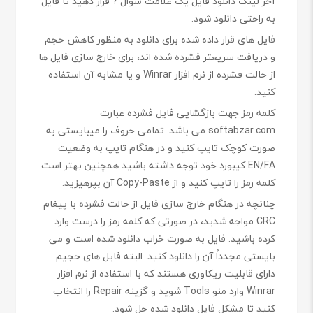
آخر لینک دانلود فایل یک علامت سوال ? قرار دهید تا فایل
به راحتی دانلود شود.
فایل های قرار داده شده برای دانلود به منظور کاهش حجم
و دریافت سریعتر فشرده شده اند، برای خارج سازی فایل ها
از حالت فشرده از نرم افزار Winrar و یا مشابه آن استفاده
کنید.
کلمه رمز جهت بازگشایی فایل فشرده عبارت
softabzar.com می باشد. تمامی حروف را میبایستی به
صورت کوچک تایپ کنید و در هنگام تایپ به وضعیت
EN/FA کیبورد خود توجه داشته باشید همچنین بهتر است
کلمه رمز را تایپ کنید و از Copy-Paste آن بپرهیزید.
چنانچه در هنگام خارج سازی فایل از حالت فشرده با پیغام
CRC مواجه شدید، در صورتی که کلمه رمز را درست وارد
کرده باشید. فایل به صورت خراب دانلود شده است و می
بایستی مجدداً آن را دانلود کنید. البته فایل های حجیم
دارای قابلیت ریکاوری هستند که با استفاده از نرم افزار
Winrar وارد منو Tools شوید و گزینه Repair را انتخاب
کنید تا مشکل فایل دانلود شده حل شود.