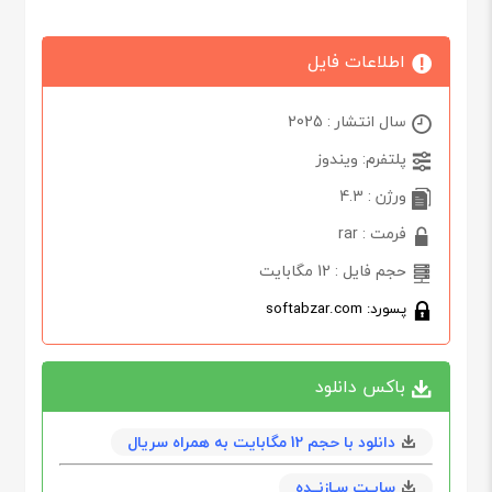
اطلاعات فایل
سال انتشار : 2025
پلتفرم: ویندوز
ورژن : 4.3
فرمت : rar
حجم فایل : 12 مگابایت
پسورد: softabzar.com
باکس دانلود
دانلود با حجم 12 مگابايت به همراه سریال
سایـت سـازنــده