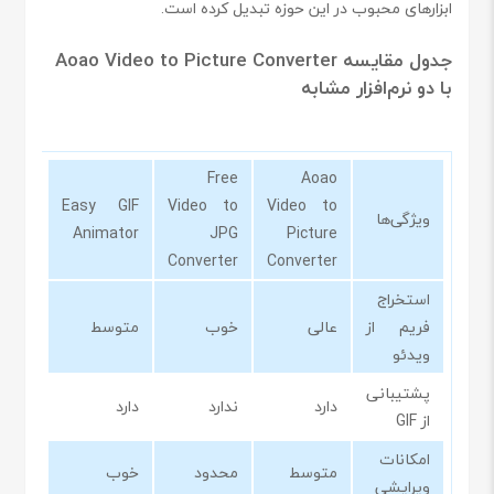
ابزارهای محبوب در این حوزه تبدیل کرده است.
جدول مقایسه Aoao Video to Picture Converter
با دو نرم‌افزار مشابه
Free
Aoao
Easy GIF
Video to
Video to
ویژگی‌ها
Animator
JPG
Picture
Converter
Converter
استخراج
فریم از
عالی
خوب
متوسط
ویدئو
پشتیبانی
دارد
ندارد
دارد
از GIF
امکانات
متوسط
محدود
خوب
ویرایشی