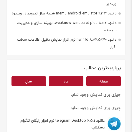
ویندوز
دانلود memu android emulator 9.3.3 شبیه ساز اندروید در ویندوز
دانلود tweaknow winsecret plus 8.0.2 بهینه سازی و مدیریت
سیستم
دانلود hwinfo 8.42.5930 نرم افزار نمایش دقیق اطلاعات سخت
افزار
پربازدیدترین مطالب
هفته
ماه
سال
چیزی برای نمایش وجود ندارد
چیزی برای نمایش وجود ندارد
دانلود telegram Desktop 6.5.1 نرم افزار رایگان تلگرام
دسکتاپ