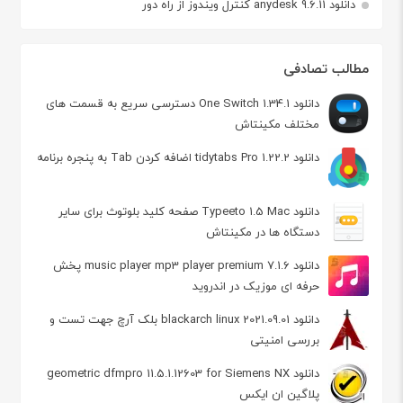
دانلود anydesk 9.6.11 کنترل ویندوز از راه دور
مطالب تصادفی
دانلود One Switch 1.34.1 دسترسی سریع به قسمت های
مختلف مکینتاش
دانلود tidytabs Pro 1.22.2 اضافه کردن Tab به پنجره برنامه
دانلود Typeeto 1.5 Mac صفحه کلید بلوتوث برای سایر
دستگاه ها در مکینتاش
دانلود music player mp3 player premium 7.1.6 پخش
حرفه ای موزیک در اندروید
دانلود blackarch linux 2021.09.01 بلک‌ آرچ جهت تست و
بررسی‌ امنیتی
دانلود geometric dfmpro 11.5.1.12603 for Siemens NX
پلاگین ان ایکس