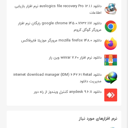
دانلود auslogics file recovery Pro 12.1.1 نرم افزار بازیابی
اطلاعات
دانلود google chrome 145.0.7632.117 رایگان نرم افزار
مرورگر گوگل کروم
دانلود mozilla firefox 148.0 مرورگر موزیلا فایرفاکس
دانلود نرم افزار winrar 7.20 وین رار
دانلود internet download manager (IDM) 6.42.61 Retail
مدیریت دانلود
دانلود anydesk 9.6.11 کنترل ویندوز از راه دور
نرم افزارهای مورد نیاز