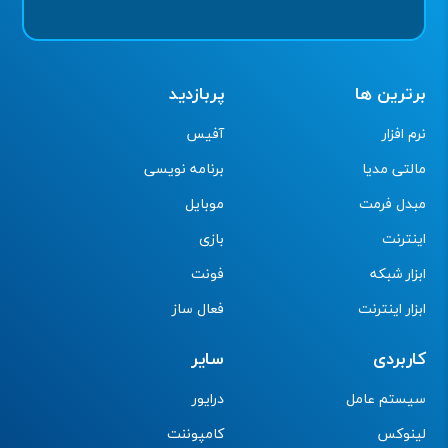
برترین ها
پربازدید
نرم افزار
آفیس
مالتی مدیا
برنامه نویسی
مبدل فرمت
موبایل
اینترنت
بازی
ابزار شبکه
فونت
ابزار اینترنت
فعال ساز
کاربردی
سایر
سیستم عامل
درایور
لینوکس
کامپوننت