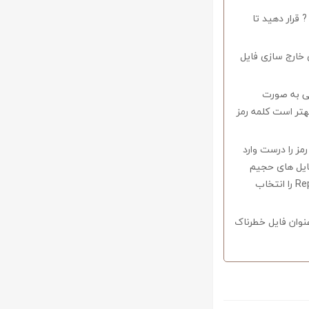
 قرار دهید تا
 خارج سازی فایل
وف را میبایستی به صورت
اشید همچنین بهتر است کلمه رمز
 در صورتی که کلمه رمز را درست وارد
فایل های حجیم
دارای قابلیت ریکاوری هستند که با استفاده از نرم افزار Winrar وارد منو Tools شوید و گزینه Repair را انتخاب
نوان فایل خطرناک