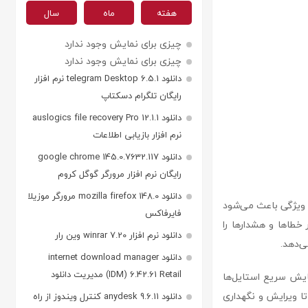
هفته
ماه
سال
چیزی برای نمایش وجود ندارد
چیزی برای نمایش وجود ندارد
دانلود telegram Desktop 6.5.1 نرم افزار
رایگان تلگرام دسکتاپ
دانلود auslogics file recovery Pro 12.1.1
نرم افزار بازیابی اطلاعات
دانلود google chrome 145.0.7632.117
رایگان نرم افزار مرورگر گوگل کروم
دانلود mozilla firefox 148.0 مرورگر موزیلا
T، بررسی خودکار خطاها و اعتبارسنجی کدهای CSS است. این ویژگی باعث می‌شود
فایرفاکس
 خطاها و هشدارها را
دانلود نرم افزار winrar 7.20 وین رار
‌دهد.
دانلود internet download manager
(IDM) 6.42.61 Retail مدیریت دانلود
نمایش سریع استایل‌ها
C حجیم هستند، کمک می‌کنند تا ویرایش و نگهداری
دانلود anydesk 9.6.11 کنترل ویندوز از راه