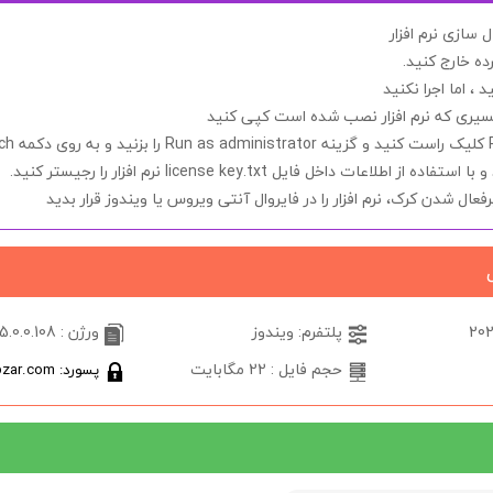
سازی نرم افزار
ده خارج کنید.
د ، اما اجرا
نکنید
مسیری که نرم افزار نصب شده است کپی کنید
کلیک راست کنید و گزینه
Run as administrator
را بزنید و به روی دکمه
ch
ید و با استفاده از اطلاعات داخل فایل
license key.txt
نرم افزار را رجیستر کنید.
فعال شدن کرک، نرم افزار را در
فایروال آنتی ویروس یا ویندوز
قرار بدید
پلتفرم: ویندوز
ورژن : 5.0.0.108
حجم فایل : 22 مگابایت
پسورد: softabzar.com