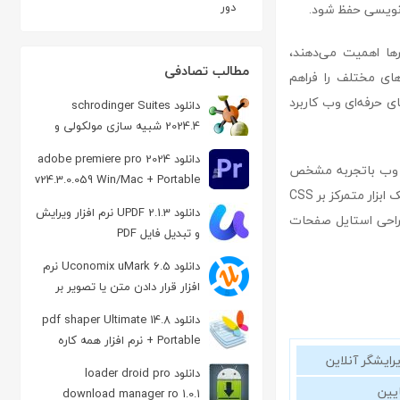
دور
کدنویسی حفظ شود.
گاری با مرورگرها اهمیت می‌دهند،
مطالب تصادفی
ا در مرورگرهای مختلف را فراهم
ی حرفه‌ای وب کاربرد
دانلود schrodinger Suites
2024.4 شبیه سازی مولکولی و
شیمیایی
دانلود adobe premiere pro 2024
طراحان وب باتجربه مشخص
v24.3.0.059 Win/Mac + Portable
می‌شود. اگرچه امروزه ویرایشگرهای کد همه‌منظوره زیادی وجود دارند، TopStyle همچنان به‌عنوان یک ابزار متمرکز بر CSS
ویرایش حرفه ای فیلم
دانلود UPDF 2.1.3 نرم افزار ویرایش
طراحی استایل صفحات
و تبدیل فایل PDF
دانلود Uconomix uMark 6.5 نرم
افزار قرار دادن متن یا تصویر بر
روی عکس
دانلود pdf shaper Ultimate 14.8
+ Portable نرم افزار همه کاره
رایشگر آنلاین
مدیریت اسناد PDF
دانلود loader droid pro
یین
download manager ro 1.0.1