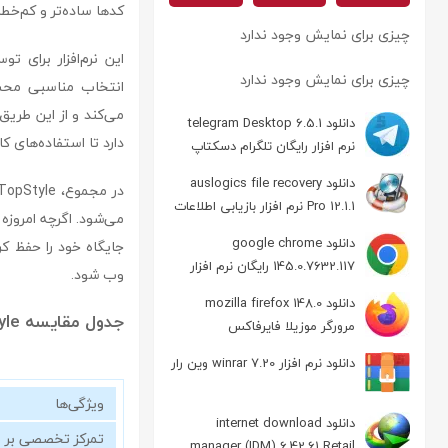
کدها ساده‌تر و کم‌خطا
چیزی برای نمایش وجود ندارد
چیزی برای نمایش وجود ندارد
می‌کند و از این طریق
دانلود telegram Desktop 6.5.1
دارد تا استفاده‌های کا
نرم افزار رایگان تلگرام دسکتاپ
دانلود auslogics file recovery
Pro 12.1.1 نرم افزار بازیابی اطلاعات
دانلود google chrome
جایگاه خود را حفظ ک
145.0.7632.117 رایگان نرم افزار
وب شود.
مرورگر گوگل کروم
دانلود mozilla firefox 148.0
جدول مقایسه TopStyle با چند ویرایشگر دیگر
مرورگر موزیلا فایرفاکس
دانلود نرم افزار winrar 7.20 وین رار
ویژگی‌ها
دانلود internet download
تمرکز تخصصی بر CSS
manager (IDM) 6.42.61 Retail