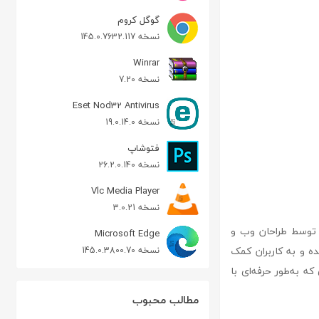
گوگل کروم
نسخه 145.0.7632.117
Winrar
نسخه 7.20
Eset Nod32 Antivirus
نسخه 19.0.14.0
فتوشاپ
نسخه 26.2.0.140
Vlc Media Player
نسخه 3.0.21
دیریت کدهای CSS و HTML است که بیشتر توسط طراحان وب و
Microsoft Edge
ده و به کاربران کمک
نسخه 145.0.3800.70
ه به‌طور حرفه‌ای با
مطالب محبوب