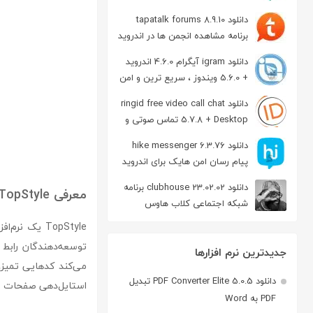
دانلود tapatalk forums 8.9.10
برنامه مشاهده انجمن ها در اندروید
دانلود igram آیگرام 4.6.0 اندروید
+ 5.6.0 ویندوز ، سریع ترین و امن
ترین نسخه تلگرام
دانلود ringid free video call chat
5.7.8 + Desktop تماس صوتی و
تصویری در اندروید
دانلود hike messenger 6.3.76
پیام‌ رسان‌ امن هایک برای اندروید
دانلود clubhouse 23.02.02 برنامه
معرفی TopStyle
شبکه اجتماعی کلاب هاوس
اندروید
توسعه‌دهندگان رابط ک
جدیدترین نرم افزارها
می‌کند کدهایی تمیز، 
دانلود PDF Converter Elite 5.0.5 تبدیل
استایل‌دهی صفحات وب
PDF به Word