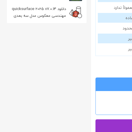
مدیریت دانلود در اندروید
مولاً ندارد
دانلود quicksurface 2025 v7.0.14
مهندسی معکوس مدل سه بعدی
ده
حدود
ر
ر