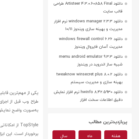
دانلود Artisteer 4.3.0.60858 Final طراحی
قالب سایت
دانلود windows manager 2.3.3 نرم افزار
مدیریت و بهینه سازی ویندوز 10/11
دانلود windows firewall control 6.26
مدیریت آسان فایروال ویندوز
دانلود memu android emulator 9.3.3
شبیه ساز اندروید در ویندوز
دانلود tweaknow winsecret plus 8.0.2
بهینه سازی و مدیریت سیستم
دانلود hwinfo 8.42.5930 نرم افزار نمایش
دقیق اطلاعات سخت افزار
طراح وب قبل از اجرای
به‌صورت واضح نمایش
پربازدیدترین مطالب
TopStyle از
هفته
ماه
سال