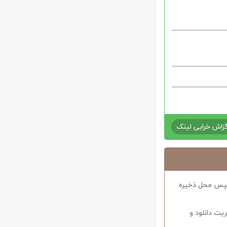
زاش خرابی لینک
د سپس محل ذخیره
ریت دانلود و