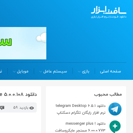
صفحه اصلی
بازی
سیستم عامل
موبایل
نر
دانلود TopStyle 5.0.0.108 نرم افزار ساخت و ویرایش کدهای CSS
مطالب محبوب
دانلود telegram Desktop 6.5.1
بازدید: 59
نرم افزار رایگان تلگرام دسکتاپ
دانلود messenger plus !
6.00.0.773 مسنجر مایکروسافت